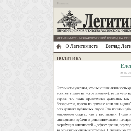
Бесплатно
ЛЕГИТИМИСТ - МОНАРХИЧЕСКИЙ ВЗГЛЯД НА СОБ
О Легитимисте
Взгляд Лег
Еле
31.07.20
Оптимисты уверяют, что нынешняя активность красной пропаганды в достаточной мере безобидна: то ли дурью маются отдельные люди (а всяк же вправе на «свое мнение»), то ли «это правительство отвлекает народ от насущных проблем». Ах, всерьёз ли вы, дорогие мои, верите, что такие прожженные делованы, как Прилепин, Леонтьев с Прохановым и Шевченком пойдут ломать какие-либо копья бескорыстно, просто по причине «они так видят»? Да вы шутники. По чести сказать, я терпеть не могу сетевой манеры искать выгоду во всех деяниях публичных людей. Это пошло и убого. Но, как гласит народная мудрость: «если вам кажется, что за вами следят, из этого не непременно следует, что у вас мания». Глупо искать выгоды в действиях каждого. Не менее глупо отрицать ее, глядя на ребят со свинцовыми зубами и дополнительными пальцами на руках. Да что там пальцами: это Шивы какие-то, и не видеть их множественных загребущих конечностей – дефект зрения, переходящий в дефект интеллекта. Если эти хлопцы заняты красной пропагандой, то оная кому-то серьезному очень необходима. Перейдем ко второму предположению, на которое сетевые мыслители любят многозначительно морщить лоб. Оно первого и не исключает. Итак, «правительство отвлекает». Ну, коли отвлекает, так ему бы работать на обе стороны конфликта, чтоб тема «красного-белого» достигла высокого накала. Не так ли? Правительству же «наплевать», что там дурачки спорят о красном-белом пути, ему б «отвлечь от главного»? Только конфликта никто сверху не раздувает. Напротив, конфликт пытаются закатать в бетон. Идет мощнейшее финансирование красных медиа. Назову ресурсы Хазина с Делягиным, «Изборский клуб», колоссальный пиар Прилепина на Донбассе. Опять же «Суть времени», со всевозможными ответвлениями наподобие группы «Веселый чекист». (Группа, кстати, абсолютно экстремистская, если исходить из действующего законодательства, но чувствует себя в полной безопасности). Уж про газету «Завтра» и напоминать смешно. Это огромные вложения, между тем, как Добровольцы снова, как сто лет назад, идут в бой разутыми и раздетыми. Из всех достойных современных идеологов и историков, кого я знаю лично, никто толком не сводит концов с концами. Все вменяемые патриотические ресурсы делаются на коленке. И еще существенный нюанс: помимо богачества красных медиа, на центральных каналах, официальных и «больших», вроде бы нейтральных, львиная доля эфирного времени также предоставляется новым красным, необольшевикам, нуворужам. Последнее время у сверхрейтингового Соловьева появился новый любимец. Нет, мы, конечно, понимаем, что ждать особо частого появления русских людей на Соловьевских эфирах было бы даже странным. Но антикоммуниста Авигдора Эскина (к которому у автора этих строк свои претензии, но хоть не в этом вопросе) сменил другой гражданин Израиля – Яков Кедми. Сионист-сталинист: все изумленно танцуют польку-бабочку. А гражданин чужой страны учит нас жить: «Россия удивительная страна. Нет ни одной страны в мире, которая так любит втаптывать в грязь свою историю». Если «Сталин – наша история», то «Гитлер – история Германии». Мне почему-то кажется, что Гитлера еще больше втоптали в грязь. Бедный втоптанный в грязь Алоизьевич! Как он «заботился о своем народе»! Экономику, между прочим, поднимал, с коррупцией боролся. Брешете, Кедми! Брешете, как последняя Брешко-Брешковская. Моя история – это гениальный Вавилов, а не его фактический убийца Джугашвили, гениальный Королёв, без которого бы не было отечественного Космоса, а не те, кто покалечил его при пытках. Моя история это ВАСХНИЛ. "Когда мы, когда вся страна проливала кровь на фронтах Великой Отечественной