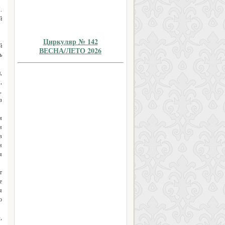
.
й
Циркуляр № 142
й
ВЕСНА/ЛЕТО 2026
ь
,
,
,
з
м
и
в
н
я
т
е
я
о
,