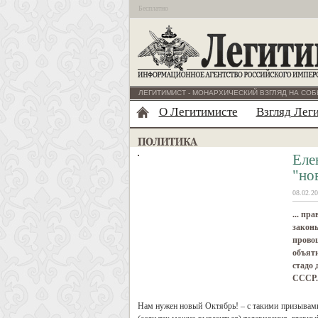
Бесплатно
ЛЕГИТИМИСТ - МОНАРХИЧЕСКИЙ ВЗГЛЯД НА СОБ
О Легитимисте
Взгляд Лег
Еле
"но
08.02.20
... пр
законы
провоц
объяти
стадо 
СССР..
Нам нужен новый Октябрь! – с такими призывами 