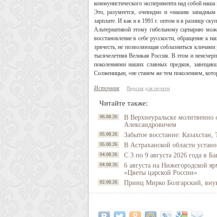
коммунистического эксперимента над собой наша 
Это, разумеется, очевидно и «нашим западным 
зарплате. И как и в 1991 г. оптом и в разницу ску
Альтернативой этому гибельному сценарию може
восстановление в себе русскости, обращение к н
зрячесть, не позволяющая соблазниться кличами 
тысячелетняя Великая Россия. В этом и неисчерп
поколениями наших славных предков, завещавш
Солженицын, «не станем же тем поколением, котор
Источник
Версия для печати
Читайте также:
06.08.26
В Верхнеуральске молитвенно 
Александровичем
05.08.26
Забытое восстание: Казахстан, 
05.08.26
В Астраханской области устано
04.08.26
С 3 по 9 августа 2026 года в 
04.08.26
6 августа на Нижегородской яр
«Цветы царской России»
02.08.26
Принц Мирко Болгарский, внук 