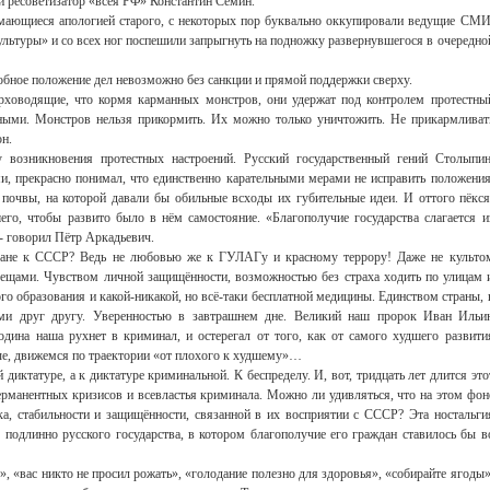
й ресоветизатор «всея РФ» Константин Сёмин.
мающиеся апологией старого, с некоторых пор буквально оккупировали ведущие СМИ
льтуры» и со всех ног поспешили запрыгнуть на подножку развернувшегося в очередно
одобное положение дел невозможно без санкции и прямой поддержки сверху.
рховодящие, что кормя карманных монстров, они удержат под контролем протестны
нными. Монстров нельзя прикормить. Их можно только уничтожить. Не прикармливат
н.
возникновения протестных настроений. Русский государственный гений Столыпин
и, прекрасно понимал, что единственно карательными мерами не исправить положения
почвы, на которой давали бы обильные всходы их губительные идеи. И оттого пёкся
го, чтобы развито было в нём самостояние. «Благополучие государства слагается и
- говорил Пётр Аркадьевич.
тране к СССР? Ведь не любовью же к ГУЛАГу и красному террору! Даже не культо
ещами. Чувством личной защищённости, возможностью без страха ходить по улицам 
го образования и какой-никакой, но всё-таки бесплатной медицины. Единством страны, 
ами друг другу. Уверенностью в завтрашнем дне. Великий наш пророк Иван Ильи
дина наша рухнет в криминал, и остерегал от того, как от самого худшего развити
ые, движемся по траектории «от плохого к худшему»…
иктатуре, а к диктатуре криминальной. К беспределу. И, вот, тридцать лет длится это
ерманентных кризисов и всевластья криминала. Можно ли удивляться, что на этом фон
а, стабильности и защищённости, связанной в их восприятии с СССР? Эта ностальги
 подлинно русского государства, в котором благополучие его граждан ставилось бы в
, «вас никто не просил рожать», «голодание полезно для здоровья», «собирайте ягоды»