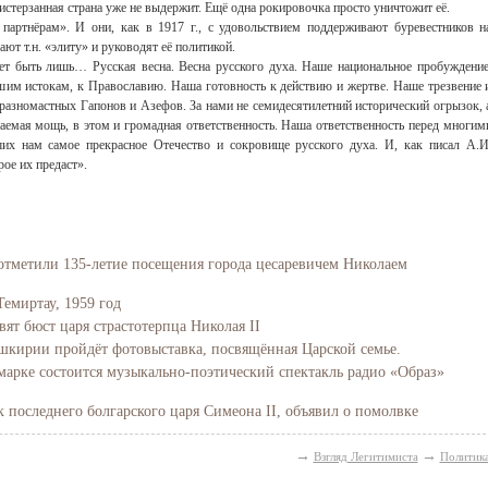
истерзанная страна уже не выдержит. Ещё одна рокировочка просто уничтожит её.
партнёрам». И они, как в 1917 г., с удовольствием поддерживают буревестников н
пают т.н. «элиту» и руководят её политикой.
т быть лишь… Русская весна. Весна русского духа. Наше национальное пробуждение
ашим истокам, к Православию. Наша готовность к действию и жертве. Наше трезвение 
разномастных Гапонов и Азефов. За нами не семидесятилетний исторический огрызок, 
аемая мощь, в этом и громадная ответственность. Наша ответственность перед многим
их нам самое прекрасное Отечество и сокровище русского духа. И, как писал А.И
ое их предаст».
отметили 135-летие посещения города цесаревичем Николаем
Темиртау, 1959 год
вят бюст царя страстотерпца Николая II
Башкирии пройдёт фотовыставка, посвящённая Царской семье.
марке состоится музыкально-поэтический спектакль радио «Образ»
последнего болгарского царя Симеона II, объявил о помолвке
→
→
Взгляд Легитимиста
Политик