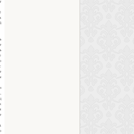
т
ё
х
й
ь
е
ь
е
о
с
е
ы
н
,
ц
к
я
е
А
о