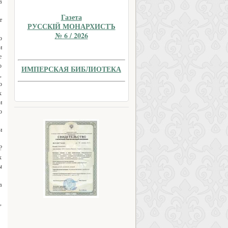
в
Газета
т
РУССКIЙ МОНАРХИСТЪ
№ 6 / 2026
о
и
е
о
ИМПЕРСКАЯ БИБЛИОТЕКА
,
о
х
и
о
и
?
х
ы
в
,