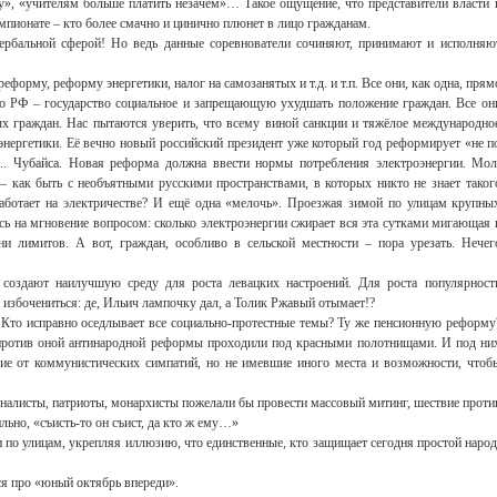
у», «учителям больше платить незачем»… Такое ощущение, что представители власти 
пионате – кто более смачно и цинично плюнет в лицо гражданам.
вербальной сферой! Но ведь данные соревнователи сочиняют, принимают и исполняю
еформу, реформу энергетики, налог на самозанятых и т.д. и т.п. Все они, как одна, прям
 РФ – государство социальное и запрещающую ухудшать положение граждан. Все он
х граждан. Нас пытаются уверить, что всему виной санкции и тяжёлое международно
энергетики. Её вечно новый российский президент уже который год реформирует «не п
... Чубайса. Новая реформа должна ввести нормы потребления электроэнергии. Мол
– как быть с необъятными русскими пространствами, в которых никто не знает таког
 работает на электричестве? И ещё одна «мелочь». Проезжая зимой по улицам крупны
сь на мгновение вопросом: сколько электроэнергии сжирает вся эта сутками мигающая 
и лимитов. А вот, граждан, особливо в сельской местности – пора урезать. Нечег
Свидетельство
создают наилучшую среду для роста левацких настроений. Для роста популярност
 избочениться: де, Ильич лампочку дал, а Толик Ржавый отымает!?
. Кто исправно оседлывает все социально-протестные темы? Ту же пенсионную реформу
 против оной антинародной реформы проходили под красными полотнищами. И под ни
ие от коммунистических симпатий, но не имевшие иного места и возможности, чтоб
ионалисты, патриоты, монархисты пожелали бы провести массовый митинг, шествие проти
ьно, «съисть-то он съист, да кто ж ему…»
по улицам, укрепляя иллюзию, что единственные, кто защищает сегодня простой народ
ся про «юный октябрь впереди».