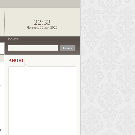
!
22:33
Четверг, 06 авг. 2026
ПОИСК
:
е
о