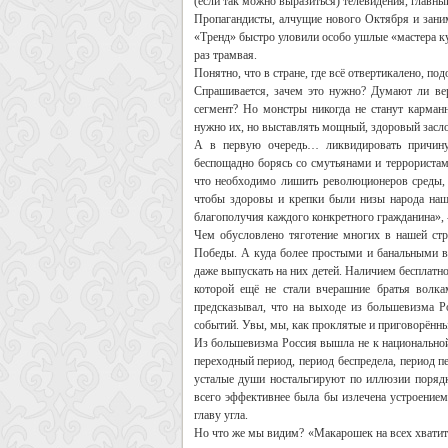
(если так можно выразиться) телевидения, главны
Пропагандисты, алчущие нового Октября и зани
«Тренд» быстро уловили особо ушлые «мастера ку
раз трамвая.
Понятно, что в стране, где всё отвертикалено, п
Спрашивается, зачем это нужно? Думают ли ве
сегмент? Но монстры никогда не станут карма
нужно их, но выставлять мощный, здоровый засло
А в первую очередь… ликвидировать причину 
беспощадно борясь со смутьянами и террористам
что необходимо лишить революционеров среды, 
чтобы здоровы и крепки были низы народа наше
благополучия каждого конкретного гражданина», 
Чем обусловлено тяготение многих в нашей с
Победы. А куда более простыми и банальными в
даже выпускать на них детей. Наличием бесплатно
которой ещё не стали вчерашние братья волк
предсказывал, что на выходе из большевизма Ро
событий. Увы, мы, как проклятые и приговорённ
Из большевизма Россия вышла не к национальной д
переходный период, период беспредела, период п
усталые души ностальгируют по иллюзии порядк
всего эффективнее была бы излечена устроением
главу угла.
Но что же мы видим? «Макарошек на всех хватит»