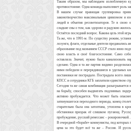
Таким образом, мы наблюдаем излюбленную кук
противостояние. Одна команда выполняет роль заг
В нашем случае правящая группировка прини
законотворчество максимальным цинизмом и из
людей в объятия ресоветизаторов. Те в свою 
сладкие сны о том, как здорово и радужно жилос
Остаётся последний вопрос. Какова цель этой игр
Та же, что в 1991-м. По существу режим, устано
лозунги, флаги, отдельные деятели предавались а
образование под названием СССР стало явно подх
свою власть и своё благосостояние. Само соб
оставляла. Значит, нужно было канализовать 
сделано. Одна и та же партия видимо разделилас
ними победили и перерядившиеся в удельных кн
постановки не пострадало. Пострадала всего лиш
КПСС и сотрудники КГБ заплатили единством стра
Сегодня та же самая комбинация разыгрывается на
на борьбу, способен выдвигать подлинных лидеро
активно пробуждается. Что может быть опаснее
затянувшегося переходного периода, конец столе
старательно была она затоптана, утоплена в кр
обстановки призрак её слишком пугающ. Русск
пробуждение, русский ренессанс – рокировочкой
В очередной «борьбе» коммунисты, под которых 
цена за это будет всё та же – Россия. И рус