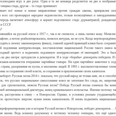
ловодами игру в две руки. Одна и та же команда разделяется на две и изображае
онщика стада, другая – то стадо принимает.
мает всё новые и новые направленные против граждан законы, приправляя сво
о всех сил провоцируя народное недовольство, толкая возмущённых и замордованны
очередь нагнетают атмосферу и кормят подгоняемое стадо дурмантравой, рождающе
ь в СССР.
ы?
вившийся на русской земле в 1917 г., так и не сменялся, а лишь сменял кожу. Менялис
нафеме, а потом реабилитировались, менялся антураж, но не суть. Когда мертворождённо
одить к своему закономерному финалу, главной задачей правящей клики было сохранит
ой подлинная контрреволюция, восстановление национальной России такого шанса н
народный протест и подменить подлинную контрреволюцию её имитацией. Это и был
ь на два лагеря: ортодоксов и демократов. И в ходе «борьбы» демократы победили. И 
язьков-шовинистов вчерашние партийные главари. Ни одно партийное животное в ход
ь страна, разорванная на куски, и миллионы людей. В 1991 г. высокопоставленные член
ны за сохранение своей власти, за сохранение и приумножение своих капиталов.
оборот. Русская весна 2014 г. показала, что русский народ не только жив, но и способе
в, что русское национальное самосознание вовсе не затоптано без следа, но, напротив
 для грязнохватов, нежели Русская весна? Победа Русской весны означала бы коне
тней антинациональной диктатуры, конец криминального всевластья. Именно поэтому та
ови, расстреляна в спину – в Новороссии. Однако, в условиях реально ухудшающейс
ую протестную энергию нужно вновь канализовать. И вновь подменить национально
…
переформатирована уже и история Русской весны в Новороссии, победят демократов… 
ские жизни. Ведь всякому разумному и честному человеку очевидно, что ещё одног