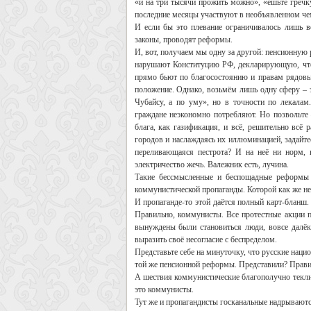
«и на три тысячи прожить можно», «ешьте гречк
последние месяцы участвуют в необъявленном чем
И если бы это плевание ограничивалось лишь 
законы, проводят реформы.
И, вот, получаем мы одну за другой: пенсионную р
нарушают Конституцию РФ, декларирующую, что
прямо бьют по благосостоянию и правам рядовы
положение. Однако, возьмём лишь одну сферу – 
Чубайсу, а по уму», но в точности по лекалам
граждане неэкономно потребляют. Но позвольте 
блага, как газификация, и всё, решительно всё
городов и наслаждаясь их иллюминацией, задайте
переливающаяся пестрота? И на неё ни норм, н
электричество жечь. Валежник есть, лучина.
Такие бессмысленные и беспощадные реформы 
коммунистической пропаганды. Которой как же не
И пропаганде-то этой даётся полный карт-бланш
Правильно, коммунисты. Все протестные акции
вынуждены были становиться люди, вовсе далёк
выразить своё несогласие с беспределом.
Представьте себе на минуточку, что русские нац
той же пенсионной реформы. Представили? Правил
А шествия коммунистические благополучно текли 
это коммунисты.
Тут же и пропагандисты госканальные надрывают