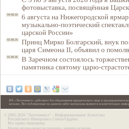
фотовыставка, посвящённая Царск
6 августа на Нижегородской ярмар
04.08.26
музыкально-поэтический спектакл
царской России»
Принц Мирко Болгарский, внук по
02.08.26
царя Симеона II, объявил о помол
В Заречном состоялось торжестве
01.08.26
памятника святому царю-страстот
ИА «Легитимист» действует без образования юридического лица и предпринимательс
началах. Все публикуемые на данном сайте материалы являются исключительно инф
2005-2026 “Легитимист” - Информационное Агентство
©
Российского Имперского Союза-Ордена.
Все права защищены.
Мнение авторов может не совпадать с мнением редакции.