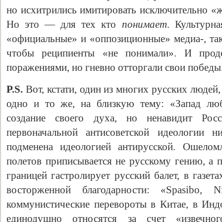
но исхитрились имитировать исключительно «ж
Но это — для тех кто
понимает
. Культурна
«официальные» и «оппозиционные» медиа-, так
чтобы реципиенты «не понимали». И прод
поражениями, но гневно отторгали свои победы
P.S.
Вот, кстати, один из многих русских людей,
одно и то же, на близкую тему: «Запад лю
создание своего духа, но ненавидит Рос
первоначальной антисоветской идеологии н
подменена идеологией антирусской. Ошелом
полетов приписывается не русскому гению, а 
границей гастролирует русский балет, в газе
восторженной благодарности: «Spasibo, Ni
коммунистические перевороты в Китае, в Индо
единодушно относятся за счет «извечног