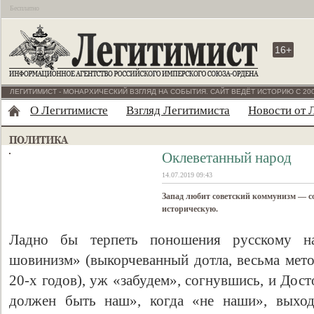
Бесплатно
16+
ЛЕГИТИМИСТ - МОНАРХИЧЕСКИЙ ВЗГЛЯД НА СОБЫТИЯ. САЙТ ВЕДЁТ ИСТОРИЮ С 200
О Легитимисте
Взгляд Легитимиста
Новости от 
Оклеветанный народ
14.07.2019 09:43
Запад любит советский коммунизм — со
историческую.
Ладно бы терпеть поношения русскому на
шовинизм» (выкорчеванный дотла, весьма мето
20-х годов), уж «забудем», согнувшись, и Дос
должен быть наш», когда «не наши», выход