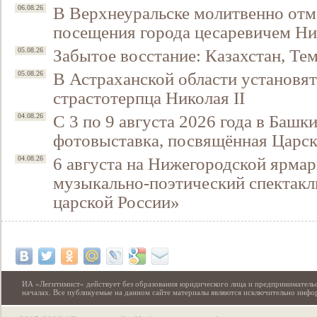
В Верхнеуральске молитвенно отм
06.08.26
посещения города цесаревичем Н
Забытое восстание: Казахстан, Тем
05.08.26
В Астраханской области установят
05.08.26
страстотерпца Николая II
С 3 по 9 августа 2026 года в Башк
04.08.26
фотовыставка, посвящённая Царск
6 августа на Нижегородской ярмар
04.08.26
музыкально-поэтический спектакл
царской России»
ИА «Легитимист» действует без образования юридического лица и предпринимательс
началах. Все публикуемые на данном сайте материалы являются исключительно инф