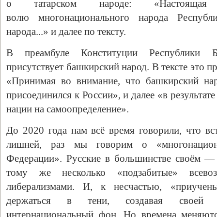
о татарском народе: «Настоящая 
волю многонационального народа Республи
народа...» и далее по тексту.
В преамбуле Конституции Республики Б
присутствует башкирский народ. В тексте это 
«Принимая во внимание, что башкирский на
присоединился к России», и далее «в результат
нации на самоопределение».
Свидетельство
До 2020 года нам всё время говорили, что вс
лишней, раз мы говорим о «многонацион
Федерации». Русские в большинстве своём —
тому же несколько «подзабитые» всево
либерализмами. И, к несчастью, «приучен
держаться в тени, создавая своей м
интернациональный фон. Но времена меняютс