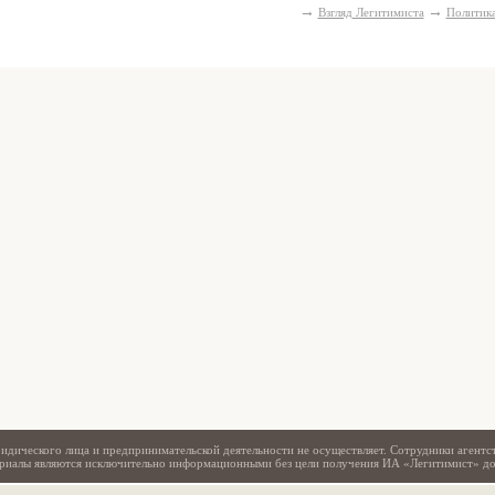
→
→
Взгляд Легитимиста
Политик
Свидетельство
идического лица и предпринимательской деятельности не осуществляет. Сотрудники агентс
териалы являются исключительно информационными без цели получения ИА «Легитимист» д