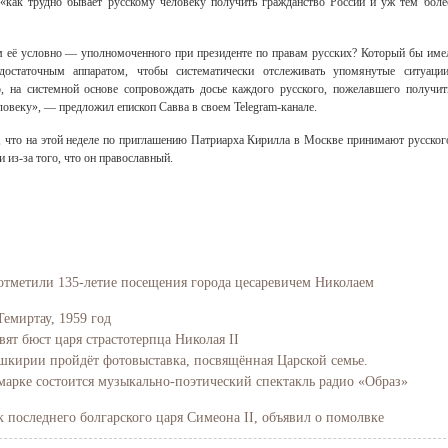
 «как трудно бывает русскому человеку получить гражданство России и уж тем боле
м её условно — уполномоченного при президенте по правам русских? Который бы име
остаточным аппаратом, чтобы систематически отслеживать упомянутые ситуации
о, на системной основе сопровождать досье каждого русского, пожелавшего получит
ловеку», — предложил епископ Савва в своем Telegram-канале.
 что на этой неделе по приглашению Патриарха Кирилла в Москве принимают русског
 из-за того, что он православный.
отметили 135-летие посещения города цесаревичем Николаем
Темиртау, 1959 год
вят бюст царя страстотерпца Николая II
Башкирии пройдёт фотовыставка, посвящённая Царской семье.
марке состоится музыкально-поэтический спектакль радио «Образ»
последнего болгарского царя Симеона II, объявил о помолвке