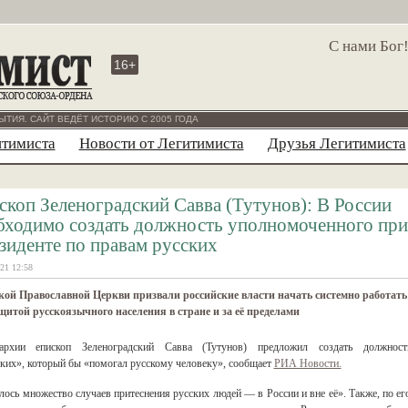
С нами Бог
16+
ЫТИЯ. САЙТ ВЕДЁТ ИСТОРИЮ С 2005 ГОДА
итимиста
Новости от Легитимиста
Друзья Легитимиста
скоп Зеленоградский Савва (Тутунов): В России
бходимо создать должность уполномоченного при
зиденте по правам русских
21 12:58
кой Православной Церкви призвали российские власти начать системно работать
щитой русскоязычного населения в стране и за её пределами
архии епископ Зеленоградский Савва (Тутунов) предложил создать должност
ских», который бы «помогал русскому человеку», сообщает
РИА Новости.
лось множество случаев притеснения русских людей — в России и вне её». Также, по ег