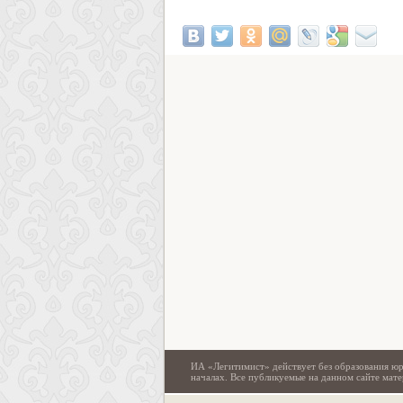
ИА «Легитимист» действует без образования юр
началах. Все публикуемые на данном сайте ма