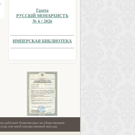
а
Газета
РУССКIЙ МОНАРХИСТЪ
№ 6 / 2026
ИМПЕРСКАЯ БИБЛИОТЕКА
тва работают безвозмездно на общественных
охода или иной имущественной выгоды.