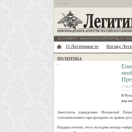
Бесплатно
ЛЕГИТИМИСТ - МОНАРХИЧЕСКИЙ ВЗГЛЯД НА СОБ
О Легитимисте
Взгляд Лег
Епи
нео
Пре
17.08.20
В Русс
над за
Заместитель управделами Московской Патри
«уполномоченного при президенте по правам рус
Владыка отметил, что в последние месяцы «набра