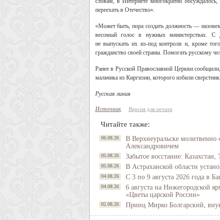
словам, в Интернете многократно обсуждалось,
переехать в Отечество».
«Может быть, пора создать должность — назове
весомый голос в нужных министерствах. С д
не выпускать их из-под контроля и, кроме тог
гражданство своей страны. Помогать русскому че
Ранее в Русской Православной Церкви сообщили,
мальчика из Киргизии, которого избили сверстники
Русская линия
Источник
Версия для печати
Читайте также:
06.08.26
В Верхнеуральске молитвенно 
Александровичем
05.08.26
Забытое восстание: Казахстан, 
05.08.26
В Астраханской области устано
04.08.26
С 3 по 9 августа 2026 года в 
04.08.26
6 августа на Нижегородской яр
«Цветы царской России»
02.08.26
Принц Мирко Болгарский, внук 