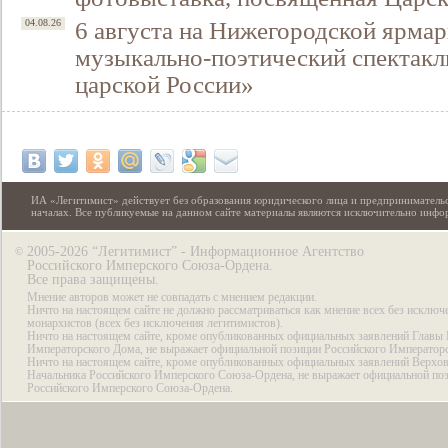
6 августа на Нижегородской ярмар
04.08.26
музыкально-поэтический спектакл
царской России»
ИА «Легитимист» действует без образования юридического лица и предпринимательс
началах. Все публикуемые на данном сайте материалы являются исключительно инф
2005-2026 “Легитимист” - Информационное Агентство
©
Российского Имперского Союза-Ордена.
Все права защищены.
Мнение авторов может не совпадать с мнением редакции.
Ничто на настоящем сайте не должно рассматриваться как мнение всех без исключ
монархистов (всех без исключения легитимистов).
Ничто на настоящем сайте, кроме опубликованных официальных заявлений Главы 
Императорского Дома, не выражает официальной позиции Российского Император
Ничто на настоящем сайте, кроме опубликованных официальных заявлений Верхов
Начальника Российского Имперского Союза-Ордена, не выражает официальной по
Российского Имперского Союза-Ордена.