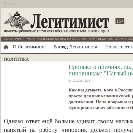
Бесплатно
16+
ЛЕГИТИМИСТ - МОНАРХИЧЕСКИЙ ВЗГЛЯД НА СОБЫТИЯ. САЙТ ВЕДЁТ ИСТОРИЮ С 200
О Легитимисте
Взгляд Легитимиста
Новости от 
Пронько о премиях, п
чиновникам: "Наглый ц
24.12.2021 12:38
Как вы думаете, кого в Росси
просто для выполнения своей
достижения. Не за прорывы и 
функциональных обязанносте
Однако ответ ещё больше удивит своим наглым
нанятый на работу чиновник должен получат