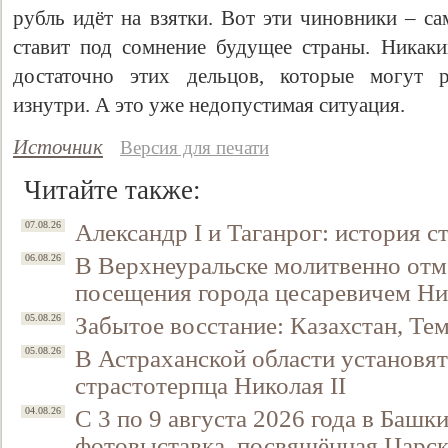
рубль идёт на взятки. Вот эти чиновники – са
ставит под сомнение будущее страны. Никак
достаточно этих дельцов, которые могут р
изнутри. А это уже недопустимая ситуация.
Источник
Версия для печати
Читайте также:
Александр I и Таганрог: история с
07.08.26
В Верхнеуральске молитвенно отм
06.08.26
посещения города цесаревичем Н
Забытое восстание: Казахстан, Тем
05.08.26
В Астраханской области установят
05.08.26
страстотерпца Николая II
С 3 по 9 августа 2026 года в Башк
04.08.26
фотовыставка, посвящённая Царск