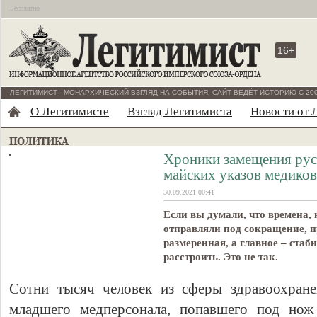
Бесплатно
16+
ЛЕГИТИМИСТ - МОНАРХИЧЕСКИЙ ВЗГЛЯД НА СОБЫТИЯ. САЙТ ВЕДЁТ ИСТОРИЮ С 200
О Легитимисте
Взгляд Легитимиста
Новости от 
Хроники замещения рус
майских указов медико
30.09.2021 00:41
Если вы думали, что времена,
отправляли под сокращение, п
размеренная, а главное – ста
расстроить. Это не так.
Сотни тысяч человек из сферы здравоохране
младшего медперсонала, попавшего под нож