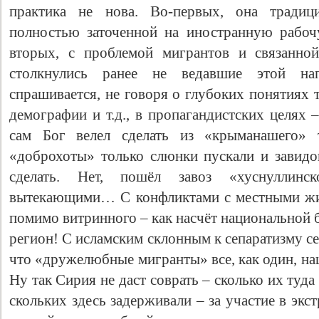
практика не нова. Во-первых, она традици
полностью заточенной на иностранную рабоч
вторых, с проблемой мигрантов и связанно
столкнулись ранее не ведавшие этой н
спрашивается, не говоря о глубоких понятиях 
демографии и т.д., в пропагандистских целях 
сам Бог велел сделать из «крыманашего» 
«доброхоты» только слюнки пускали и завидо
сделать. Нет, пошёл завоз «хуснуллин
вытекающими… С конфликтами с местными 
помимо витринного – как насчёт национальной
регион! С исламским склонным к сепаратизму се
что «дружелюбные мигранты» все, как один, на
Ну так Сирия не даст соврать – сколько их т
скольких здесь задерживали – за участие в экс