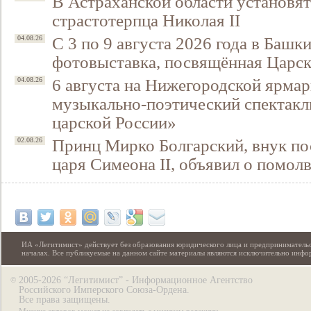
В Астраханской области установят
страстотерпца Николая II
С 3 по 9 августа 2026 года в Башк
04.08.26
фотовыставка, посвящённая Царск
6 августа на Нижегородской ярмар
04.08.26
музыкально-поэтический спектакл
царской России»
Принц Мирко Болгарский, внук по
02.08.26
царя Симеона II, объявил о помол
ИА «Легитимист» действует без образования юридического лица и предпринимательс
началах. Все публикуемые на данном сайте материалы являются исключительно инф
2005-2026 “Легитимист” - Информационное Агентство
©
Российского Имперского Союза-Ордена.
Все права защищены.