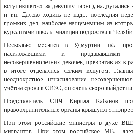
вступившегося за девушку парня), надругались 
и т.п. Далеко ходить не надо: последняя нед
громких дел, наиболее нашумевшим из которы
курсантами школы милиции подростка в Челяби
Несколько месяцев в Удмуртии шёл проц
насиловавшими и продававшими с
несовершеннолетних девочек, превратив их в 
в итоге отделались легким испугом. Главн
Свидетельство
неоднократное изнасилование несовершенно
учётом срока в СИЗО, он очень скоро выйдет на
Представитель СПЧ Кирилл Кабанов пр
правоохранительные органы крышуют этнопрес
При этом российские министры в духе ВШЭ
мигрантов. При этом российское МВД дает