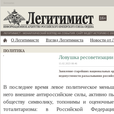
Бесплатно
16+
ЛЕГИТИМИСТ - МОНАРХИЧЕСКИЙ ВЗГЛЯД НА СОБЫТИЯ. САЙТ ВЕДЁТ ИСТОРИЮ С 200
О Легитимисте
Взгляд Легитимиста
Новости от 
Ловушка ресоветизации 
15.02.2023 08:46
Заявление старейших национальных орг
недопустимости раскалывания российс
В последнее время левое политическое мень
него внешние антироссийские силы, активно п
обществу символику, топонимы и оценочные
тоталитаризма: в Российской Федераци