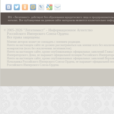
ИА «Легитимист» действует без образования юридического лица и предпринимательс
началах. Все публикуемые на данном сайте материалы являются исключительно инф
2005-2026 “Легитимист” - Информационное Агентство
©
Российского Имперского Союза-Ордена.
Все права защищены.
Мнение авторов может не совпадать с мнением редакции.
Ничто на настоящем сайте не должно рассматриваться как мнение всех без исключ
монархистов (всех без исключения легитимистов).
Ничто на настоящем сайте, кроме опубликованных официальных заявлений Главы 
Императорского Дома, не выражает официальной позиции Российского Император
Ничто на настоящем сайте, кроме опубликованных официальных заявлений Верхов
Начальника Российского Имперского Союза-Ордена, не выражает официальной по
Российского Имперского Союза-Ордена.