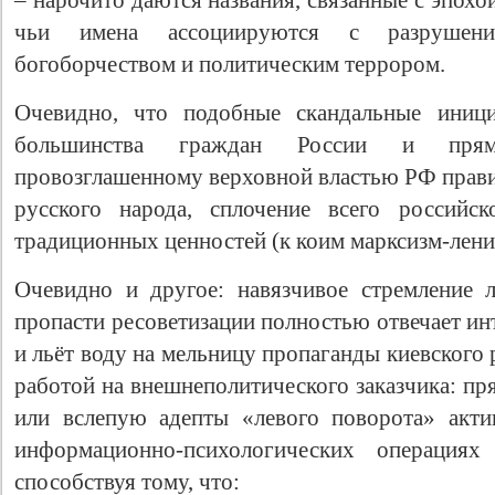
– нарочито даются названия, связанные с эпох
чьи имена ассоциируются с разрушени
богоборчеством и политическим террором.
Очевидно, что подобные скандальные иниц
большинства граждан России и прям
провозглашенному верховной властью РФ прави
русского народа, сплочение всего российс
традиционных ценностей (к коим марксизм-ленин
Очевидно и другое: навязчивое стремление 
пропасти ресоветизации полностью отвечает ин
и льёт воду на мельницу пропаганды киевского 
работой на внешнеполитического заказчика: пр
или вслепую адепты «левого поворота» акти
информационно-психологических операциях 
способствуя тому, что: