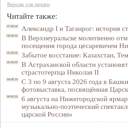
Версия для печати
Читайте также:
Александр I и Таганрог: история с
07.08.26
В Верхнеуральске молитвенно отм
06.08.26
посещения города цесаревичем Н
Забытое восстание: Казахстан, Тем
05.08.26
В Астраханской области установят
05.08.26
страстотерпца Николая II
С 3 по 9 августа 2026 года в Башк
04.08.26
фотовыставка, посвящённая Царск
6 августа на Нижегородской ярмар
04.08.26
музыкально-поэтический спектакл
царской России»