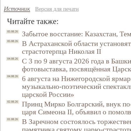
Источник
Версия для печати
Читайте также:
Забытое восстание: Казахстан, Тем
05.08.26
В Астраханской области установят
05.08.26
страстотерпца Николая II
С 3 по 9 августа 2026 года в Башк
04.08.26
фотовыставка, посвящённая Царск
6 августа на Нижегородской ярмар
04.08.26
музыкально-поэтический спектакл
царской России»
Принц Мирко Болгарский, внук по
02.08.26
царя Симеона II, объявил о помол
В Заречном состоялось торжестве
01.08.26
памятника святому царю-страстот