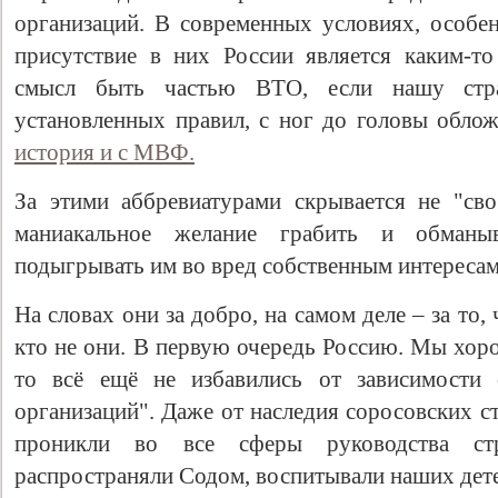
организаций. В современных условиях, особен
присутствие в них России является каким-то
смысл быть частью ВТО, если нашу стр
установленных правил, с ног до головы обло
история и с МВФ.
За этими аббревиатурами скрывается не "св
маниакальное желание грабить и обманы
подыгрывать им во вред собственным интереса
Свидетельство
На словах они за добро, на самом деле – за то,
кто не они. В первую очередь Россию. Мы хор
то всё ещё не избавились от зависимости
организаций". Даже от наследия соросовских с
проникли во все сферы руководства стр
распространяли Содом, воспитывали наших дете