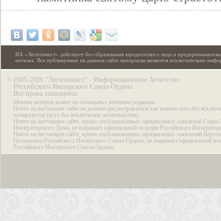
ИА «Легитимист» действует без образования юридического лица и предпринимательс
началах. Все публикуемые на данном сайте материалы являются исключительно инф
2005-2026 “Легитимист” - Информационное Агентство
©
Российского Имперского Союза-Ордена.
Все права защищены.
Мнение авторов может не совпадать с мнением редакции.
Ничто на настоящем сайте не должно рассматриваться как мнение всех без исключ
монархистов (всех без исключения легитимистов).
Ничто на настоящем сайте, кроме опубликованных официальных заявлений Главы 
Императорского Дома, не выражает официальной позиции Российского Император
Ничто на настоящем сайте, кроме опубликованных официальных заявлений Верхов
Начальника Российского Имперского Союза-Ордена, не выражает официальной по
Российского Имперского Союза-Ордена.