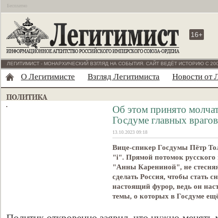
Бесплатно
16+
ЛЕГИТИМИСТ - МОНАРХИЧЕСКИЙ ВЗГЛЯД НА СОБЫТИЯ. САЙТ ВЕДЁТ ИСТОРИЮ С 200
О Легитимисте
Взгляд Легитимиста
Новости от 
Об этом принято молчат
Госдуме главных врагов
13.10.2023 09:18
Вице-спикер Госдумы Пётр Тол
"i". Прямой потомок русского
"Анны Карениной", не стесняя
сделать Россия, чтобы стать с
настоящий фурор, ведь он нас
темы, о которых в Госдуме ещ