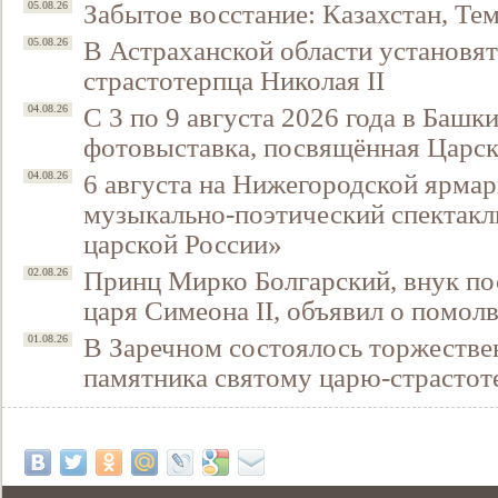
Забытое восстание: Казахстан, Тем
05.08.26
В Астраханской области установят
05.08.26
страстотерпца Николая II
С 3 по 9 августа 2026 года в Башк
04.08.26
фотовыставка, посвящённая Царск
6 августа на Нижегородской ярмар
04.08.26
музыкально-поэтический спектакл
царской России»
Принц Мирко Болгарский, внук по
02.08.26
царя Симеона II, объявил о помол
В Заречном состоялось торжестве
01.08.26
памятника святому царю-страстот