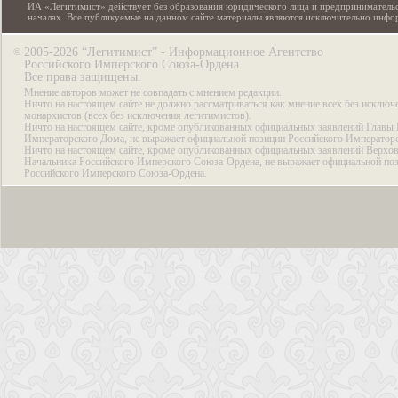
ИА «Легитимист» действует без образования юридического лица и предпринимательс
началах. Все публикуемые на данном сайте материалы являются исключительно инф
2005-2026 “Легитимист” - Информационное Агентство
©
Российского Имперского Союза-Ордена.
Все права защищены.
Мнение авторов может не совпадать с мнением редакции.
Ничто на настоящем сайте не должно рассматриваться как мнение всех без исключ
монархистов (всех без исключения легитимистов).
Ничто на настоящем сайте, кроме опубликованных официальных заявлений Главы 
Императорского Дома, не выражает официальной позиции Российского Император
Ничто на настоящем сайте, кроме опубликованных официальных заявлений Верхов
Начальника Российского Имперского Союза-Ордена, не выражает официальной по
Российского Имперского Союза-Ордена.