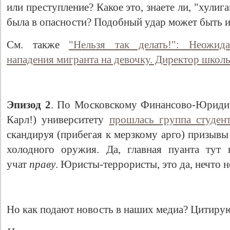
или преступление? Какое это, знаете ли, "хулиг
была в опасности? Подобный удар может быть и
См. также
"Нельзя так делать!": Неожид
нападения мигранта на девочку. Директор школ
Эпизод 2
. По Московскому Финансово-Юри
Карл!) университету
прошлась группа студен
Свидетельство
скандируя (прибегая к мерзкому арго) призыв
холодного оружия. Да, главная пуанта тут 
учат
праву
. Юристы-террористы, это да, нечто н
Но как подают новость в наших медиа? Цитиру