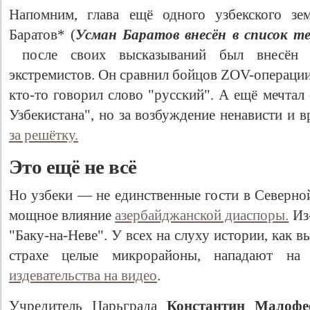
Напомним, глава ещё одного узбекского зе
Баратов* (
Усман Баратов внесён в список т
после своих высказываний был внесён 
экстремистов. Он сравнил бойцов ZOV-операции
кто-то говорил слово "русский". А ещё мечтал
Узбекистана", но за возбуждение ненависти и
за решётку.
Это ещё не всё
Но узбеки — не единственные гости в Северно
мощное влияние
азербайджанской диаспоры.
Из-
"Баку-на-Неве". У всех на слуху истории, как в
страхе целые микрорайоны, нападают на
издевательства на видео
.
Учредитель Царьграда
Константин Малофе