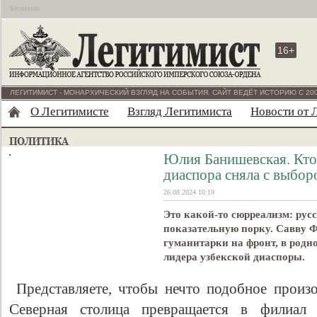
Бесплатно
16+
ЛЕГИТИМИСТ - МОНАРХИЧЕСКИЙ ВЗГЛЯД НА СОБЫТИЯ. САЙТ ВЕДЁТ ИСТОРИЮ С 200
О Легитимисте
Взгляд Легитимиста
Новости от 
Юлия Банишевская. Кто 
диаспора сняла с выбор
26.08.2024 10:19
Это какой-то сюрреализм: рус
показательную порку. Савву Ф
гуманитарки на фронт, в родн
лидера узбекской диаспоры.
Представляете, чтобы нечто подобное произ
Северная столица превращается в филиал 