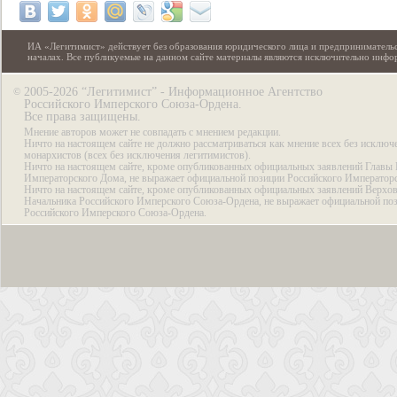
ИА «Легитимист» действует без образования юридического лица и предпринимательс
началах. Все публикуемые на данном сайте материалы являются исключительно инф
2005-2026 “Легитимист” - Информационное Агентство
©
Российского Имперского Союза-Ордена.
Все права защищены.
Мнение авторов может не совпадать с мнением редакции.
Ничто на настоящем сайте не должно рассматриваться как мнение всех без исключ
монархистов (всех без исключения легитимистов).
Ничто на настоящем сайте, кроме опубликованных официальных заявлений Главы 
Императорского Дома, не выражает официальной позиции Российского Император
Ничто на настоящем сайте, кроме опубликованных официальных заявлений Верхов
Начальника Российского Имперского Союза-Ордена, не выражает официальной по
Российского Имперского Союза-Ордена.