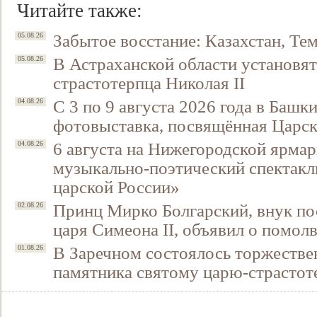
Читайте также:
Забытое восстание: Казахстан, Тем
05.08.26
В Астраханской области установят
05.08.26
страстотерпца Николая II
С 3 по 9 августа 2026 года в Башк
04.08.26
фотовыставка, посвящённая Царск
6 августа на Нижегородской ярмар
04.08.26
музыкально-поэтический спектакл
царской России»
Принц Мирко Болгарский, внук по
02.08.26
царя Симеона II, объявил о помол
В Заречном состоялось торжестве
01.08.26
памятника святому царю-страстот