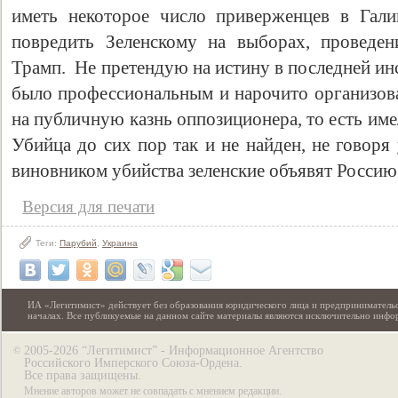
иметь некоторое число приверженцев в Гал
повредить Зеленскому на выборах, проведен
Трамп. Не претендую на истину в последней ин
было профессиональным и нарочито организов
на публичную казнь оппозиционера, то есть им
Убийца до сих пор так и не найден, не говоря
виновником убийства зеленские объявят Россию.
Версия для печати
Теги:
Парубий
,
Украина
ИА «Легитимист» действует без образования юридического лица и предпринимательс
началах. Все публикуемые на данном сайте материалы являются исключительно инф
2005-2026 “Легитимист” - Информационное Агентство
©
Российского Имперского Союза-Ордена.
Все права защищены.
Мнение авторов может не совпадать с мнением редакции.