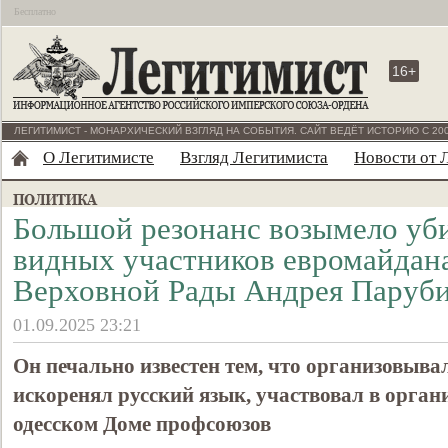
Бесплатно
16+
ЛЕГИТИМИСТ - МОНАРХИЧЕСКИЙ ВЗГЛЯД НА СОБЫТИЯ. САЙТ ВЕДЁТ ИСТОРИЮ С 200
О Легитимисте
Взгляд Легитимиста
Новости от 
Большой резонанс возымело уби
видных участников евромайдана
Верховной Рады Андрея Паруб
01.09.2025 23:21
Он печально известен тем, что организовыва
искоренял русский язык, участвовал в орган
одесском Доме профсоюзов