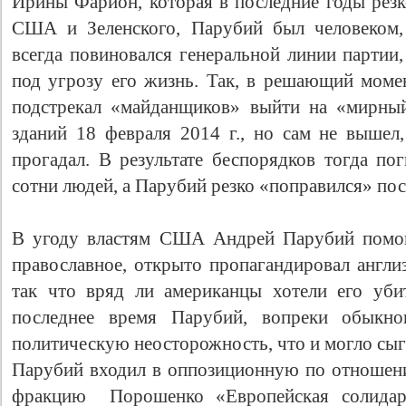
Ирины Фарион, которая в последние годы резк
США и Зеленского, Парубий был человеком, 
всегда повиновался генеральной линии партии,
под угрозу его жизнь. Так, в решающий моме
подстрекал «майданщиков» выйти на «мирны
зданий 18 февраля 2014 г., но сам не вышел
прогадал. В результате беспорядков тогда по
сотни людей, а Парубий резко «поправился» по
В угоду властям США Андрей Парубий помога
православное, открыто пропагандировал англи
так что вряд ли американцы хотели его уби
последнее время Парубий, вопреки обыкно
политическую неосторожность, что и могло сыг
Парубий входил в оппозиционную по отношен
фракцию Порошенко «Европейская солидар