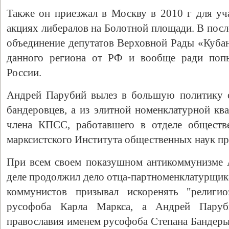
Также он приезжал в Москву в 2010 г для уч
акциях либералов на Болотной площади. В посл
объединение депутатов Верховной Рады «Куба
данного региона от РФ и вообще ради попы
России.
Андрей Парубий вылез в большую политику о
бандеровцев, а из элитной номенклатурной кв
члена КПСС, работавшего в отделе обществ
марксистского Института общественных наук п
При всем своем показушном антикоммунизме 
деле продолжил дело отца-партноменклатурщик
коммунистов призывал искоренять "религио
русофоба Карла Маркса, а Андрей Паруби
православия именем русофоба Степана Бандеры.