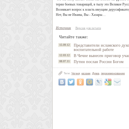
теряя боевых товарищей, в тылу это Великое Русск
Возникает вопрос к власть имущим дерусификатор
Нет, Вы не Иваны, Вы - Хазары…
Источник
Версия для печати
Читайте также:
15.09.12
Представители исламского духо
воспитательной работе
12.03.12
В Чечне вынесен приговор уча
08.07.11
Путин послан России Богом
Теги:
Чечня
,
казаки
,
Дума
,
переименование