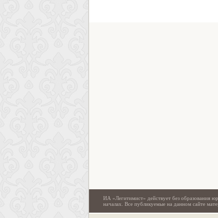
ИА «Легитимист» действует без образования юр
началах. Все публикуемые на данном сайте ма