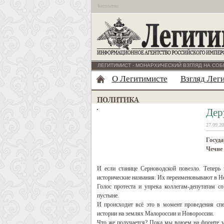
Бесплатно
ЛЕГИТИМИСТ - МОНАРХИЧЕСКИЙ ВЗГЛЯД НА СОБ
О Легитимисте
Взгляд Лег
Дер
27.09.20
Госуда
Чечне
И если станице Серноводской повезло. Теперь
исторические названия. Их переименовывают в Не
Голос протеста и упрека коллегам-депутатам 
пустыне.
И происходит всё это в момент проведения спе
истории на землях Малороссии и Новороссии.
Что же получается? Пока мы воюем на фронте за