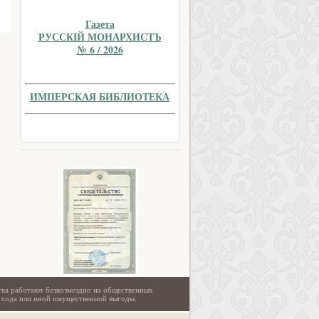
Газета
РУССКIЙ МОНАРХИСТЪ
№ 6 / 2026
ИМПЕРСКАЯ БИБЛИОТЕКА
тва работают безвозмездно на общественных
охода или иной имущественной выгоды.