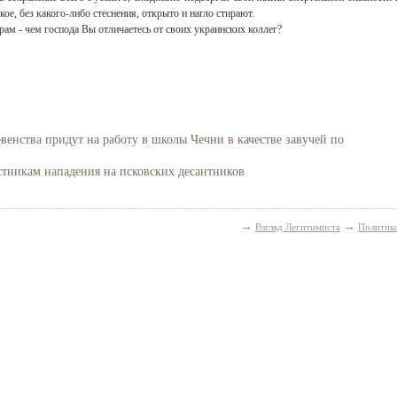
ое, без какого-либо стеснения, открыто и нагло стирают.
ам - чем господа Вы отличаетесь от своих украинских коллег?
венства придут на работу в школы Чечни в качестве завучей по
стникам нападения на псковских десантников
→
→
Взгляд Легитимиста
Политик