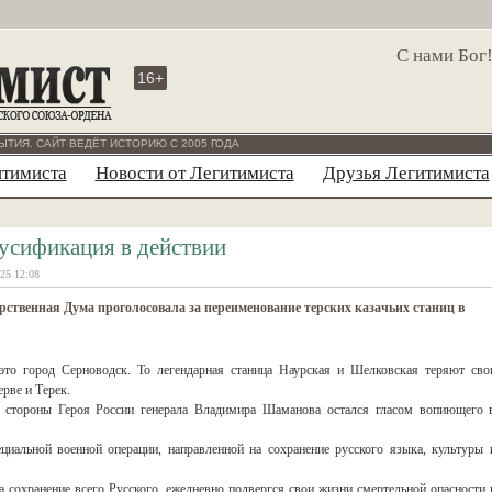
С нами Бог
16+
ЫТИЯ. САЙТ ВЕДЁТ ИСТОРИЮ С 2005 ГОДА
итимиста
Новости от Легитимиста
Друзья Легитимиста
усификация в действии
25 12:08
рственная Дума проголосовала за переименование терских казачьих станиц в
 это город Серноводск. То легендарная станица Наурская и Шелковская теряют сво
рве и Терек.
со стороны Героя России генерала Владимира Шаманова остался гласом вопиющего 
циальной военной операции, направленной на сохранение русского языка, культуры 
 сохранение всего Русского, ежедневно подвергся свои жизни смертельной опасности 