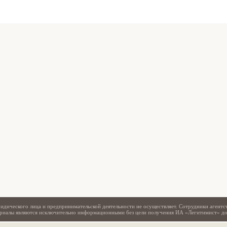
Свидетельство
идического лица и предпринимательской деятельности не осуществляет. Сотрудники агентс
териалы являются исключительно информационными без цели получения ИА «Легитимист» д