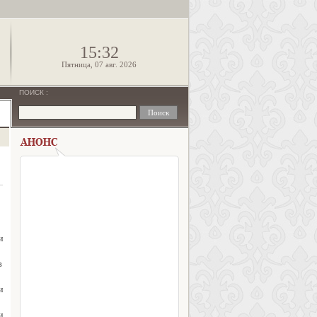
!
15:32
Пятница, 07 авг. 2026
ПОИСК
:
и
в
и
и