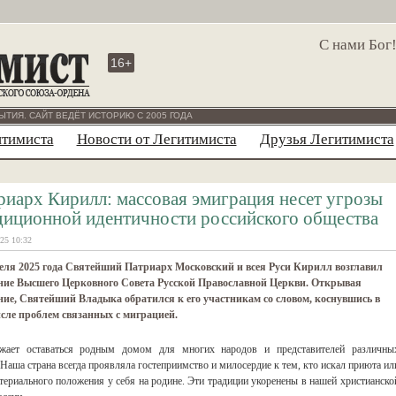
С нами Бог
16+
ЫТИЯ. САЙТ ВЕДЁТ ИСТОРИЮ С 2005 ГОДА
итимиста
Новости от Легитимиста
Друзья Легитимиста
риарх Кирилл: массовая эмиграция несет угрозы
диционной идентичности российского общества
25 10:32
еля 2025 года Святейший Патриарх Московский и всея Руси Кирилл возглавил
ание Высшего Церковного Совета Русской Православной Церкви. Открывая
ние, Святейший Владыка обратился к его участникам со словом, коснувшись в
сле проблем связанных с миграцией.
жает оставаться родным домом для многих народов и представителей различны
Наша страна всегда проявляла гостеприимство и милосердие к тем, кто искал приюта ил
атериального положения у себя на родине. Эти традиции укоренены в нашей христианско