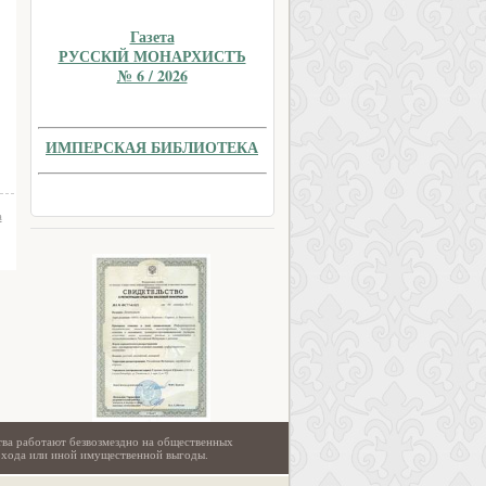
Газета
РУССКIЙ МОНАРХИСТЪ
№ 6 / 2026
ИМПЕРСКАЯ БИБЛИОТЕКА
а
тва работают безвозмездно на общественных
охода или иной имущественной выгоды.