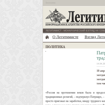
Бесплатно
ЛЕГИТИМИСТ - МОНАРХИЧЕСКИЙ ВЗГЛЯД НА СОБ
О Легитимисте
Взгляд Лег
Пат
тра
14.04.20
10 апр
засед
заседа
том чи
«Россия на протяжении веков была и продол
традиционных религий, – подчеркнул Патриарх, – 
просто приезжал на заработки, ввиду трудного м