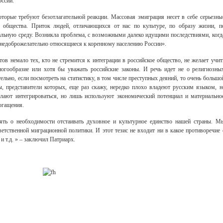
оссии.
торые требуют безотлагательной реакции. Массовая эмиграция несет в себе серьезны
о общества. Приток людей, отличающихся от нас по культуре, по образу жизни, п
иальную среду. Возникла проблема, с возможными далеко идущими последствиями, когд
недоброжелательно относящиеся к коренному населению России».
ов немало тех, кто не стремится к интеграции в российское общество, не желает учит
ногообразие или хотя бы уважать российские законы. И речь идет не о религиозны
тельно, если посмотреть на статистику, в том числе преступных деяний, то очень большо
ы, представители которых, еще раз скажу, нередко плохо владеют русским языком, н
лают интегрироваться, но лишь используют экономический потенциал и материально
огащения.
ять о необходимости отстаивать духовное и культурное единство нашей страны. М
етственной миграционной политики. И этот тезис не входит ни в какое противоречие 
и т.д. » – заключил Патриарх.