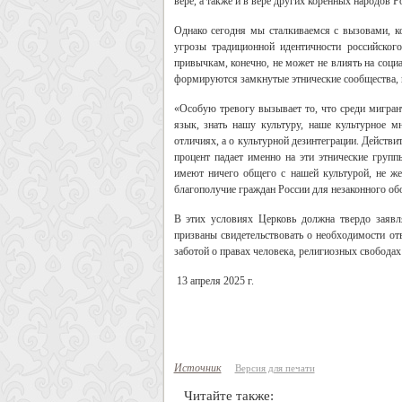
вере, а также и в вере других коренных народов Р
Однако сегодня мы сталкиваемся с вызовами, ко
угрозы традиционной идентичности российског
привычкам, конечно, не может не влиять на соц
формируются замкнутые этнические сообщества, 
«Особую тревогу вызывает то, что среди мигрант
язык, знать нашу культуру, наше культурное м
отличиях, а о культурной дезинтеграции. Действи
процент падает именно на эти этнические групп
имеют ничего общего с нашей культурой, не же
благополучие граждан России для незаконного об
В этих условиях Церковь должна твердо заявл
призваны свидетельствовать о необходимости отв
заботой о правах человека, религиозных свободах 
13 апреля 2025 г.
Источник
Версия для печати
Читайте также: