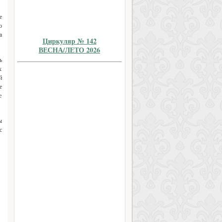
е
о
а
Циркуляр № 142
ВЕСНА/ЛЕТО 2026
ь
х
й
е
е
ы
с