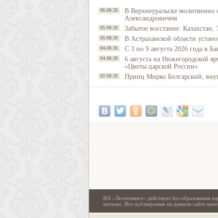
06.08.26
В Верхнеуральске молитвенно 
Александровичем
05.08.26
Забытое восстание: Казахстан, 
05.08.26
В Астраханской области устано
04.08.26
С 3 по 9 августа 2026 года в 
04.08.26
6 августа на Нижегородской яр
«Цветы царской России»
02.08.26
Принц Мирко Болгарский, внук 
ИА «Легитимист» действует без образования юр
началах. Все публикуемые на данном сайте ма