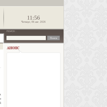
!
11:56
Четверг, 06 авг. 2026
ПОИСК
:
х
и
й