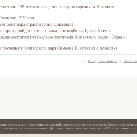
отметили 135-летие посещения города цесаревичем Николаем
Темиртау, 1959 год
вят бюст царя страстотерпца Николая II
Башкирии пройдёт фотовыставка, посвящённая Царской семье.
марке состоится музыкально-поэтический спектакль радио «Образ»
последнего болгарского царя Симеона II, объявил о помолвке
→
→
Взгляд Легитимиста
Политик
Свидетельство
идического лица и предпринимательской деятельности не осуществляет. Сотрудники агентс
териалы являются исключительно информационными без цели получения ИА «Легитимист» д