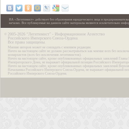
ИА «Легитимист» действует без образования юридического лица и предпринимательс
началах. Все публикуемые на данном сайте материалы являются исключительно инф
2005-2026 “Легитимист” - Информационное Агентство
©
Российского Имперского Союза-Ордена.
Все права защищены.
Мнение авторов может не совпадать с мнением редакции.
Ничто на настоящем сайте не должно рассматриваться как мнение всех без исключ
монархистов (всех без исключения легитимистов).
Ничто на настоящем сайте, кроме опубликованных официальных заявлений Главы 
Императорского Дома, не выражает официальной позиции Российского Император
Ничто на настоящем сайте, кроме опубликованных официальных заявлений Верхов
Начальника Российского Имперского Союза-Ордена, не выражает официальной по
Российского Имперского Союза-Ордена.