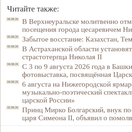
Читайте также:
В Верхнеуральске молитвенно отм
06.08.26
посещения города цесаревичем Н
Забытое восстание: Казахстан, Тем
05.08.26
В Астраханской области установят
05.08.26
страстотерпца Николая II
С 3 по 9 августа 2026 года в Башк
04.08.26
фотовыставка, посвящённая Царск
6 августа на Нижегородской ярмар
04.08.26
музыкально-поэтический спектакл
царской России»
Принц Мирко Болгарский, внук по
02.08.26
царя Симеона II, объявил о помол