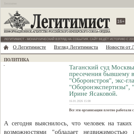
Бесплатно
16+
ЛЕГИТИМИСТ - МОНАРХИЧЕСКИЙ ВЗГЛЯД НА СОБЫТИЯ. САЙТ ВЕДЁТ ИСТОРИЮ С 200
О Легитимисте
Взгляд Легитимиста
Новости от 
Таганский суд Москвы
пресечения бывшему в
"Оборонстроя", экс-гл
"Оборонэкспертизы", 
Ирине Ясаковой.
16.01.2026 15:08
Все эти организации плотно работали 
А сегодня выяснилось, что человек на таких
возможностями "обладает недвижимость