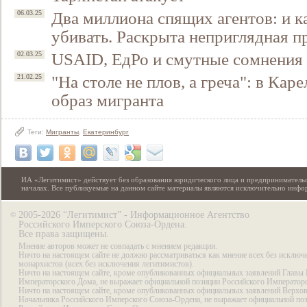
Два миллиона спящих агентов: и к
06.03.25
убивать. Раскрыта неприглядная п
USAID, ЕдРо и смутные сомнения
02.03.25
"На столе не плов, а греча": в Ка
21.02.25
образ мигранта
Теги:
Мигранты
,
Екатеринбург
ИА «Легитимист» действует без образования юридического лица и предпринимательс
началах. Все публикуемые на данном сайте материалы являются исключительно инф
2005-2026 “Легитимист” - Информационное Агентство
©
Российского Имперского Союза-Ордена.
Все права защищены.
Мнение авторов может не совпадать с мнением редакции.
Ничто на настоящем сайте не должно рассматриваться как мнение всех без исключ
монархистов (всех без исключения легитимистов).
Ничто на настоящем сайте, кроме опубликованных официальных заявлений Главы 
Императорского Дома, не выражает официальной позиции Российского Император
Ничто на настоящем сайте, кроме опубликованных официальных заявлений Верхов
Начальника Российского Имперского Союза-Ордена, не выражает официальной по