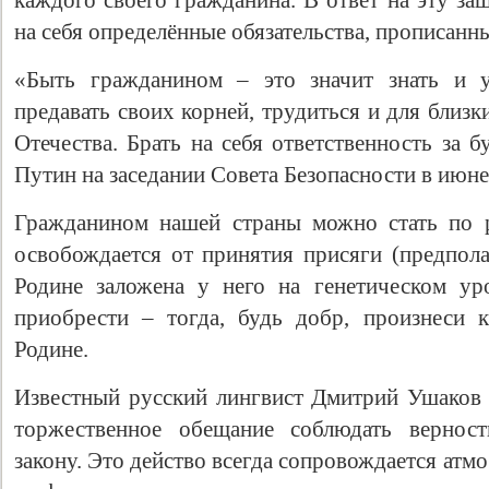
каждого своего гражданина. В ответ на эту з
на себя определённые обязательства, прописанн
«Быть гражданином – это значит знать и у
предавать своих корней, трудиться и для близк
Отечества. Брать на себя ответственность за 
Путин на заседании Совета Безопасности в июне
Гражданином нашей страны можно стать по 
освобождается от принятия присяги (предпола
Свидетельство
Родине заложена у него на генетическом ур
приобрести – тогда, будь добр, произнеси 
Родине.
Известный русский лингвист Дмитрий Ушаков т
торжественное обещание соблюдать верност
закону. Это действо всегда сопровождается атмо