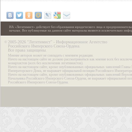
ИА «Легитимист» действует без образования юридического лица и предпринимательс
началах. Все публикуемые на данном сайте материалы являются исключительно инф
2005-2026 “Легитимист” - Информационное Агентство
©
Российского Имперского Союза-Ордена.
Все права защищены.
Мнение авторов может не совпадать с мнением редакции.
Ничто на настоящем сайте не должно рассматриваться как мнение всех без исключ
монархистов (всех без исключения легитимистов).
Ничто на настоящем сайте, кроме опубликованных официальных заявлений Главы 
Императорского Дома, не выражает официальной позиции Российского Император
Ничто на настоящем сайте, кроме опубликованных официальных заявлений Верхов
Начальника Российского Имперского Союза-Ордена, не выражает официальной по
Российского Имперского Союза-Ордена.