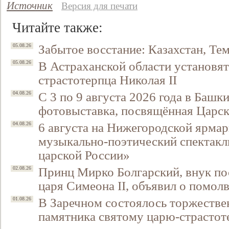
Источник
Версия для печати
Читайте также:
Забытое восстание: Казахстан, Тем
05.08.26
В Астраханской области установят
05.08.26
страстотерпца Николая II
С 3 по 9 августа 2026 года в Башк
04.08.26
фотовыставка, посвящённая Царск
6 августа на Нижегородской ярмар
04.08.26
музыкально-поэтический спектакл
царской России»
Принц Мирко Болгарский, внук по
02.08.26
царя Симеона II, объявил о помол
В Заречном состоялось торжестве
01.08.26
памятника святому царю-страстот