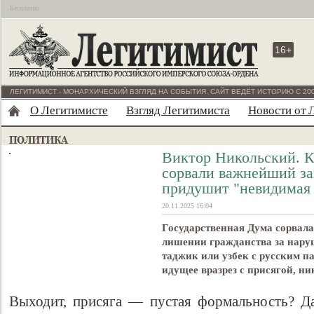
Бесплатно
16+
ЛЕГИТИМИСТ - МОНАРХИЧЕСКИЙ ВЗГЛЯД НА СОБЫТИЯ. САЙТ ВЕДЁТ ИСТОРИЮ С 200
О Легитимисте
Взгляд Легитимиста
Новости от 
Виктор Никольский. К
сорвали важнейший за
придушит "невидимая 
20.11.2025 16:04
Государственная Дума сорвала
лишении гражданства за нару
таджик или узбек с русским п
идущее вразрез с присягой, ни
Выходит, присяга — пустая формальность? Д