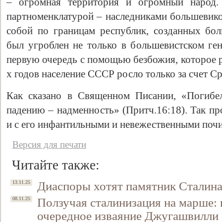
– огромная территория и огромный народ. 
партноменклатурой – наследниками большевико
собой по границам республик, созданных бо
был угроблен не только в большевистском ген
первую очередь с помощью безбожия, которое 
х годов население СССР росло только за счет Ср
Как сказано в Священном Писании, «Погибел
падению – надменность» (Притч.16:18). Так пр
и с его инфантильными и невежественными почи
Версия для печати
Читайте также:
Диаспоры хотят памятник Сталина
13.11.25
Ползучая сталинизация на марше: 
08.11.25
очередное изваяние Джугашвилли 