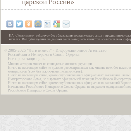
царской России»
ИА «Легитимист» действует без образования юридического лица и предпринимательс
началах. Все публикуемые на данном сайте материалы являются исключительно инф
2005-2026 “Легитимист” - Информационное Агентство
©
Российского Имперского Союза-Ордена.
Все права защищены.
Мнение авторов может не совпадать с мнением редакции.
Ничто на настоящем сайте не должно рассматриваться как мнение всех без исключ
монархистов (всех без исключения легитимистов).
Ничто на настоящем сайте, кроме опубликованных официальных заявлений Главы 
Императорского Дома, не выражает официальной позиции Российского Император
Ничто на настоящем сайте, кроме опубликованных официальных заявлений Верхов
Начальника Российского Имперского Союза-Ордена, не выражает официальной по
Российского Имперского Союза-Ордена.