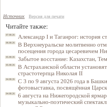
Источник
Версия для печати
Читайте также:
Александр I и Таганрог: история с
07.08.26
В Верхнеуральске молитвенно отм
06.08.26
посещения города цесаревичем Н
Забытое восстание: Казахстан, Тем
05.08.26
В Астраханской области установят
05.08.26
страстотерпца Николая II
С 3 по 9 августа 2026 года в Башк
04.08.26
фотовыставка, посвящённая Царск
6 августа на Нижегородской ярмар
04.08.26
музыкально-поэтический спектакл