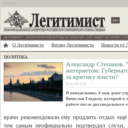
Бесплатно
16+
ЛЕГИТИМИСТ - МОНАРХИЧЕСКИЙ ВЗГЛЯД НА СОБЫТИЯ. САЙТ ВЕДЁТ ИСТОРИЮ С 200
О Легитимисте
Взгляд Легитимиста
Новости от 
Александр Степанов. 
интернетом: Губернато
за критику власти?
05.05.2026 11:22
В понедельник, 4 мая, рано у
Вячеслав Гладков, который в э
работе после двухнедельного о
врачи рекомендовали ему продлить отдых ещё 
тем самым неофициально подтвердил слухи, 