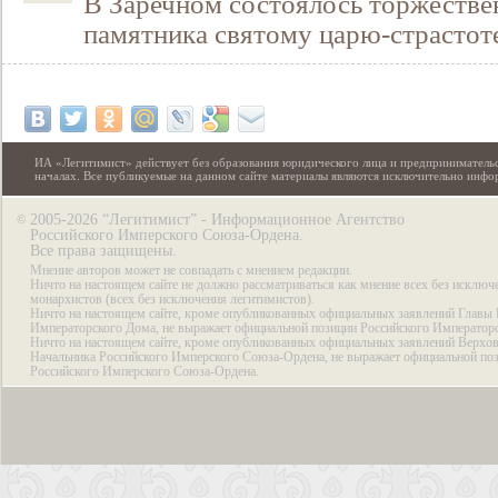
В Заречном состоялось торжестве
памятника святому царю-страстот
ИА «Легитимист» действует без образования юридического лица и предпринимательс
началах. Все публикуемые на данном сайте материалы являются исключительно инф
2005-2026 “Легитимист” - Информационное Агентство
©
Российского Имперского Союза-Ордена.
Все права защищены.
Мнение авторов может не совпадать с мнением редакции.
Ничто на настоящем сайте не должно рассматриваться как мнение всех без исключ
монархистов (всех без исключения легитимистов).
Ничто на настоящем сайте, кроме опубликованных официальных заявлений Главы 
Императорского Дома, не выражает официальной позиции Российского Император
Ничто на настоящем сайте, кроме опубликованных официальных заявлений Верхов
Начальника Российского Имперского Союза-Ордена, не выражает официальной по
Российского Имперского Союза-Ордена.