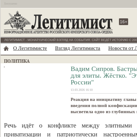
Бесплатно
16+
ЛЕГИТИМИСТ - МОНАРХИЧЕСКИЙ ВЗГЛЯД НА СОБЫТИЯ. САЙТ ВЕДЁТ ИСТОРИЮ С 200
О Легитимисте
Взгляд Легитимиста
Новости от 
Вадим Сипров. Бастр
для элиты. Жёстко. "
России"
13.03.2026 16:10
Реакция на инициативу главы
введения полной конфискации
высветила одно из глубинных 
Речь идёт о конфликте между элитными 
приватизации и патриотически настроенн