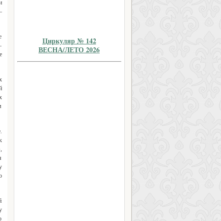
и
–
е
Циркуляр № 142
–
ВЕСНА/ЛЕТО 2026
е
х
й
х
м
.
к
,
я
у
о
й
у
о