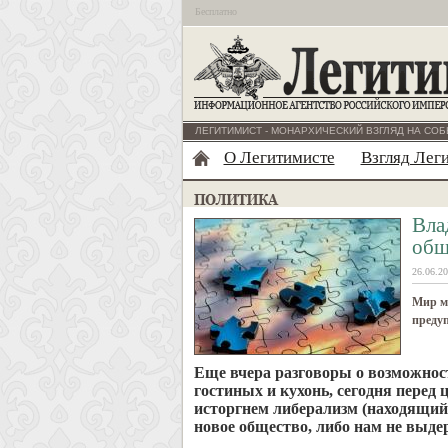
Бесплатно
ЛЕГИТИМИСТ - МОНАРХИЧЕСКИЙ ВЗГЛЯД НА СОБ
О Легитимисте
Взгляд Лег
Вла
общ
26.06.20
Мир ме
предуп
Еще вчера разговоры о возможнос
гостиных и кухонь, сегодня перед
исторгнем либерализм (находящийс
новое общество, либо нам не выде