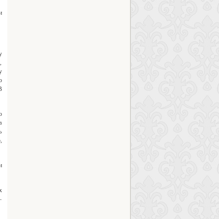
и
у
,
у
о
В
о
в
ь
,
и
х
–