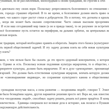
манным, но не расслабленным, милосердным к своим гражданам, но строгим к себе.
не диктовало ему своих норм. Поскольку репрессивность болезненного по отношению 
м, гораздо страшнее обратной. В то же время, и болезненное должно иметь право н
нает, «из какого сора» растут стихи и добродетели. Но и потому, что догматы и идеал
ны, когда им может быть оказано сопротивление. Часто самым высоким прозрения
И если наш сегодняшний мир таков (а он и правда таков), то не разумнее ли встретит
всё болезненное пусть остается на периферии, на дальних орбитах, на центральных ж
ческая мораль.
с традиции, который необходимо хранить и оберегать. Защита этого базиса (культурног
ть первой общественной задачей. И эту задачу должна взять на себя новая культурна
ту взять?
ком, о чем нельзя было бы сказать: да это просто здоровый консерватизм, о которо
о. Однако ж есть. Поскольку всякая подлинная культура иерархична, то и общество, 
риоритете культуры, должно быть иерархично. И не в духе «демократии», признающе
гархией. Это должна быть естественная культурная иерархия, венчать которую должн
т не «самовыражение индивида», но сохранение культурного канона и общественны
 громадная ползучая масса, а силы развития — полдюжины людей», говорил Т. Элиот
ни была безнадёжна задача, других вариантов решения просто нет. Вера же, как известно
ётся «полдюжины людей», способных задачу решить, решать всё равно придётся. В конц
овечеством... Единицы совершали все великие дела в истории», как полагал и Пушкин
 окружающую действительность.