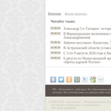
Источник
Версия для печати
Читайте также:
07.08.26
Александр I и Таганрог: истор
06.08.26
В Верхнеуральске молитвенно 
Александровичем
05.08.26
Забытое восстание: Казахстан, 
05.08.26
В Астраханской области устано
04.08.26
С 3 по 9 августа 2026 года в 
04.08.26
6 августа на Нижегородской яр
«Цветы царской России»
ИА «Легитимист» действует без образования юр
началах. Все публикуемые на данном сайте ма
©
2005-2026 “Легитимист” - Информационное Аге
Российского Имперского Союза-Ордена.
Все права защищены.