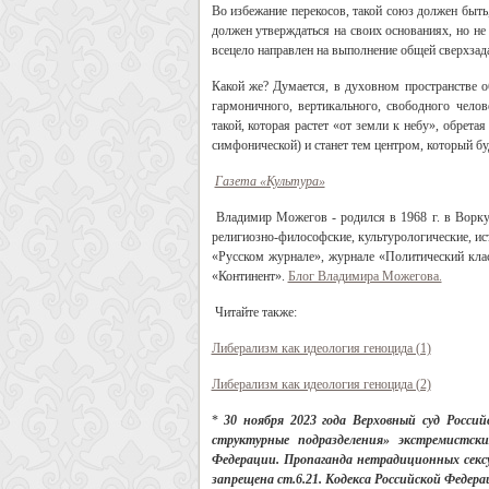
Во избежание перекосов, такой союз должен быть
должен утверждаться на своих основаниях, но не
всецело направлен на выполнение общей сверхзад
Какой же? Думается, в духовном пространстве об
гармоничного, вертикального, свободного челов
такой, которая растет «от земли к небу», обрета
симфонической) и станет тем центром, который бу
Газета «Культура»
Владимир Можегов - родился в 1968 г. в Ворку
религиозно-философские, культурологические, ис
«Русском журнале», журнале «Политический кла
«Континент».
Блог Владимира Можегова.
Читайте также:
Либерализм как идеология геноцида (1)
Либерализм как идеология геноцида (2)
*
30 ноября 2023 года Верховный суд Росси
структурные подразделения» экстремистс
Федерации. Пропаганда нетрадиционных секс
запрещена ст.6.21. Кодекса Российской Федер