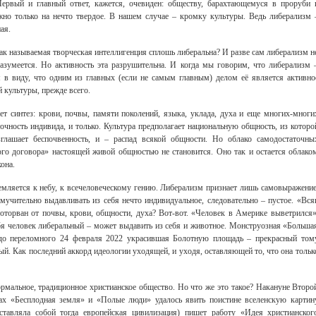
рвый и главный ответ, кажется, очевиден: обществу, барахтающемуся в проруби 
жно только на нечто твердое. В нашем случае – кромку культуры. Ведь либерализм 
ая.
так называемая творческая интеллигенция сплошь либеральна? И разве сам либерализм н
азумеется. Но активность эта разрушительна. И когда мы говорим, что либерализм 
 в виду, что одним из главных (если не самым главным) делом её является активно
 культуры, прежде всего.
ет синтез: крови, почвы, памяти поколений, языка, уклада, духа и еще многих-многи
чность индивида, и только. Культура предполагает национальную общность, из которо
глашает беспочвенность, и – распад всякой общности. Но облако самодостаточны
ого договора» настоящей живой общностью не становится. Оно так и остается облако
она.
ремляется к небу, к всечеловеческому гению. Либерализм признает лишь самовыражение
 мучительно выдавливать из себя нечто индивидуальное, следовательно – пустое. «Вся
, оторван от почвы, крови, общности, духа? Вот-вот. «Человек в Америке выветрился»
бя человек либеральный – может выдавить из себя и животное. Монструозная «Больша
 до переломного 24 февраля 2022 украсившая Болотную площадь – прекрасный том
й. Как последний аккорд идеологии уходящей, и уходя, оставляющей то, что она тольк
рмальное, традиционное христианское общество. Но что же это такое? Накануне Второ
х «Бесплодная земля» и «Полые люди» удалось явить поистине вселенскую картин
ставляла собой тогда европейская цивилизация) пишет работу «Идея христианског