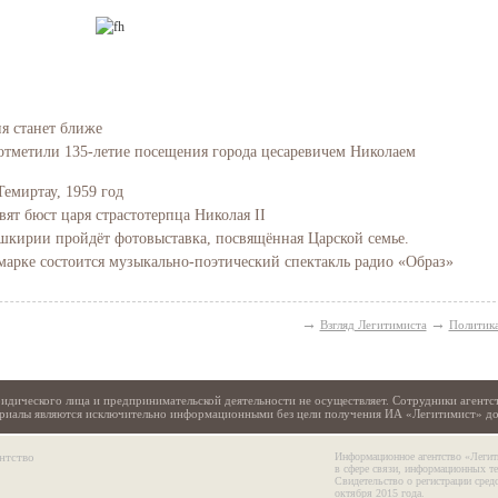
ия станет ближе
отметили 135-летие посещения города цесаревичем Николаем
Темиртау, 1959 год
вят бюст царя страстотерпца Николая II
Башкирии пройдёт фотовыставка, посвящённая Царской семье.
марке состоится музыкально-поэтический спектакль радио «Образ»
→
→
Взгляд Легитимиста
Политик
идического лица и предпринимательской деятельности не осуществляет. Сотрудники агентс
териалы являются исключительно информационными без цели получения ИА «Легитимист» д
нтство
Информационное агентство «Легит
в сфере связи, информационных т
Свидетельство о регистрации сре
октября 2015 года.