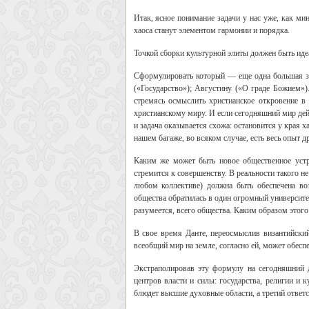
Итак, ясное понимание задачи у нас уже, как ми
хаоса станут элементом гармонии и порядка.
Точкой сборки культурной элиты должен быть иде
Сформулировать который — еще одна большая зад
(«Государство»); Августину («О граде Божием»
стремясь осмыслить христианское откровение в
христианскому миру. И если сегодняшний мир дейс
и задача оказывается схожа: остановится у края 
нашем багаже, во всяком случае, есть весь опыт д
Каким же может быть новое общественное уст
стремится к совершенству. В реальности такого н
любом коллективе) должна быть обеспечена во
общества обратилась в один огромный университе
разумеется, всего общества. Каким образом этог
В свое время Данте, переосмыслив византийски
всеобщий мир на земле, согласно ей, может обесп
Экстраполировав эту формулу на сегодняшний 
центров власти и силы: государства, религии и 
блюдет высшие духовные области, а третий ответс