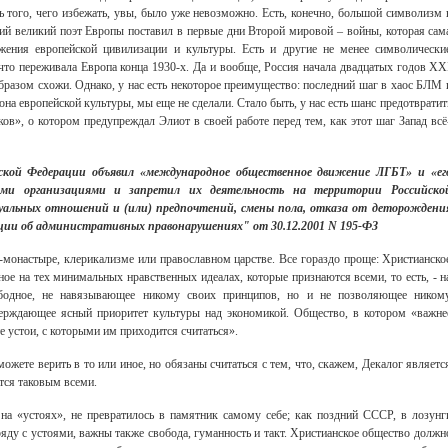
 того, чего избежать, увы, было уже невозможно. Есть, конечно, большой символизм 
ний великий поэт Европы поставил в первые дни Второй мировой – войны, которая сам
жения европейской цивилизации и культуры. Есть и другие не менее символически
что переживала Европа конца 1930-х. Да и вообще, Россия начала двадцатых годов ХХ
образом схожи. Однако, у нас есть некоторое преимущество: последний шаг в хаос БЛМ 
а европейской культуры, мы еще не сделали. Стало быть, у нас есть шанс предотвратит
ов», о котором предупреждал Элиот в своей работе перед тем, как этот шаг Запад всё
йской Федерации объявил «международное общественное движение ЛГБТ» и «ег
кими организациями и запретил их деятельность на территории Российско
уальных отношений и (или) предпочтений, смены пола, отказа от деторождени
ации об административных правонарушениях" от 30.12.2001 N 195-ФЗ
Свидетельство
и-монастыре, клерикализме или православном царстве. Все гораздо проще: Христианско
ное на тех минимальных нравственных идеалах, которые признаются всеми, то есть, - н
ободное, не навязывающее никому своих принципов, но и не позволяющее ником
верждающее ясный приоритет культуры над экономикой. Общество, в котором «важне
е устои, с которыми им приходится считаться».
жете верить в то или иное, но обязаны считаться с тем, что, скажем, Декалог являетс
тся таковым всеми.
на «устоях», не превратилось в памятник самому себе; как поздний СССР, в лозунг
ряду с устоями, важны также свобода, гуманность и такт. Христианское общество должн