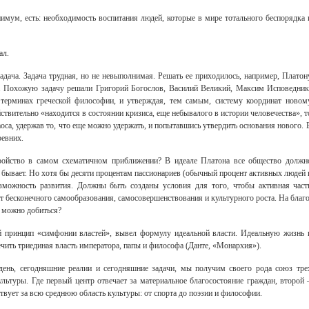
нимум, есть: необходимость воспитания людей, которые в мире тотального беспорядка 
ал.
ача. Задача трудная, но не невыполнимая. Решать ее приходилось, например, Платон
). Похожую задачу решали Григорий Богослов, Василий Великий, Максим Исповедник
 терминах греческой философии, и утверждая, тем самым, систему координат новом
твительно «находится в состоянии кризиса, еще небывалого в истории человечества», т
хаоса, удержав то, что еще можно удержать, и попытавшись утвердить основания нового. 
ревних.
ройство в самом схематичном приближении? В идеале Платона все общество должн
е бывает. Но хотя бы десяти процентам пассионариев (обычный процент активных людей 
зможность развития. Должны быть созданы условия для того, чтобы активная част
т бесконечного самообразования, самосовершенствования и культурного роста. На благо
о можно добиться?
й принцип «симфонии властей», вывел формулу идеальной власти. Идеальную жизнь 
ечить триединая власть императора, папы и философа (Данте, «Монархия»).
день, сегодняшние реалии и сегодняшние задачи, мы получим своего рода союз тре
культуры. Где первый центр отвечает за материальное благосостояние граждан, второй 
твует за всю среднюю область культуры: от спорта до поэзии и философии.