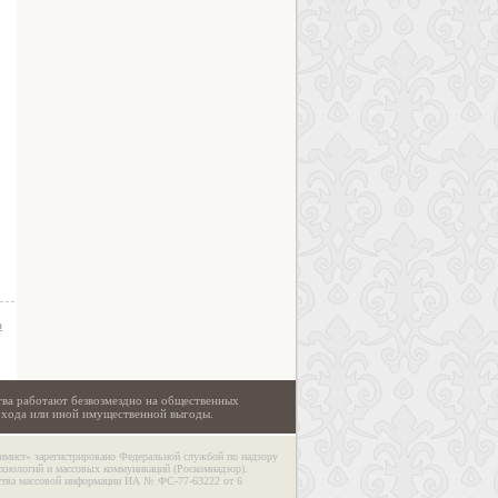
а
тва работают безвозмездно на общественных
охода или иной имущественной выгоды.
имист» зарегистрировано Федеральной службой по надзору
ехнологий и массовых коммуникаций (Роскомнадзор).
дства массовой информации ИА № ФС-77-63222 от 6