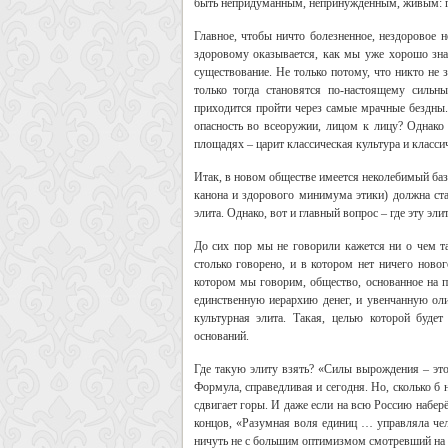
быть непридуманным, непринужденным, живым: гу
Главное, чтобы ничто болезненное, нездоровое 
здоровому оказывается, как мы уже хорошо знае
существование. Не только потому, что никто не з
только тогда становятся по-настоящему силь
приходится пройти через самые мрачные бездны. 
опасность во всеоружии, лицом к лицу? Однако 
площадях – царит классическая культура и класси
Итак, в новом обществе имеется неколебимый бази
канона и здорового минимума этики) должна ста
элита. Однако, вот и главный вопрос – где эту эли
До сих пор мы не говорили кажется ни о чем та
столько говорено, и в котором нет ничего новог
котором мы говорим, общество, основанное на п
единственную иерархию денег, и увенчанную оли
культурная элита. Такая, целью которой буде
оснований.
Где такую элиту взять? «Силы вырождения – это
Формула, справедливая и сегодня. Но, сколько б 
сдвигает горы. И даже если на всю Россию набер
концов, «Разумная воля единиц … управляла чел
ничуть не с большим оптимизмом смотревший на