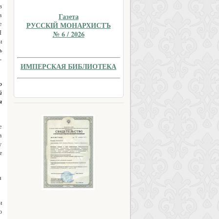
в
Газета
а
РУССКIЙ МОНАРХИСТЪ
е
№ 6 / 2026
I
и
ь
-
ИМПЕРСКАЯ БИБЛИОТЕКА
о
й
я
е
а
у
е
я
и
о