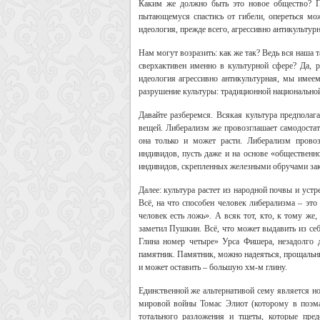
Каким же должно быть это новое общество? Пе
пытающемуся спастись от гибели, опереться мо
идеология, прежде всего, агрессивно антикультурн
Нам могут возразить: как же так? Ведь вся наша 
сверхактивен именно в культурной сфере? Да, р
идеология агрессивно антикультурная, мы имеем
разрушение культуры: традиционной национальной
Давайте разберемся. Всякая культура предполага
вещей. Либерализм же провозглашает самодостато
она только и может расти. Либерализм провоз
индивидов, пусть даже и на основе «общественн
индивидов, скрепленных железными обручами зак
Далее: культура растет из народной почвы и уст
Всё, на что способен человек либерализма – это
человек есть ложь». А всяк тот, кто, к тому же
заметил Пушкин. Всё, что может выдавить из се
Глина номер четыре» Урса Фишера, незадолго
памятник. Памятник, можно надеяться, прощальны
и может оставить – большую хм-м глину.
Единственной же альтернативой сему является но
мировой войны Томас Элиот (которому в поэма
тотального разложения и тщеты, которые пред