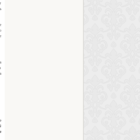
т
ь
е
о
е
а
в
а
о
й
я