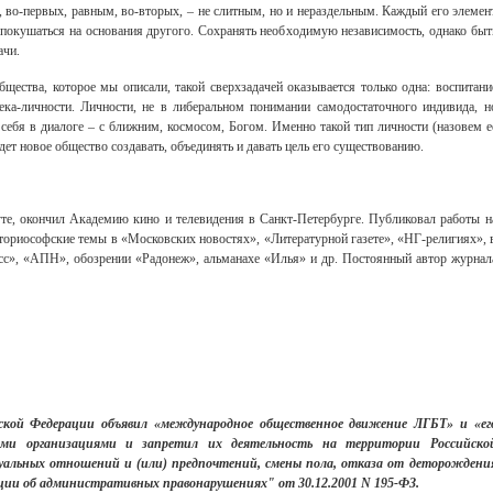
, во-первых, равным, во-вторых, – не слитным, но и нераздельным. Каждый его элемен
 покушаться на основания другого. Сохранять необходимую независимость, однако быт
ачи.
щества, которое мы описали, такой сверхзадачей оказывается только одна: воспитани
ека-личности. Личности, не в либеральном понимании самодостаточного индивида, н
я себя в диалоге – с ближним, космосом, Богом. Именно такой тип личности (назовем е
дет новое общество создавать, объединять и давать цель его существованию.
те, окончил Академию кино и телевидения в Санкт-Петербурге. Публиковал работы н
ториософские темы в «Московских новостях», «Литературной газете», «НГ-религиях», 
сс», «АПН», обозрении «Радонеж», альманахе «Илья» и др. Постоянный автор журнал
йской Федерации объявил «международное общественное движение ЛГБТ» и «ег
кими организациями и запретил их деятельность на территории Российско
уальных отношений и (или) предпочтений, смены пола, отказа от деторождени
ации об административных правонарушениях" от 30.12.2001 N 195-ФЗ.