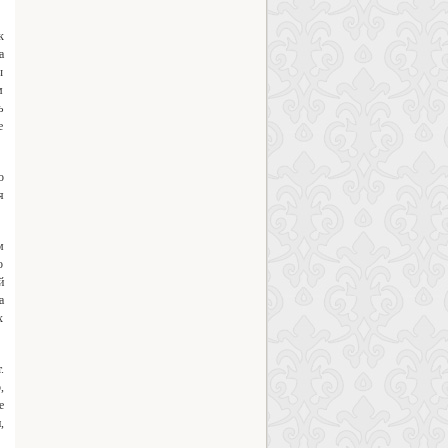
к
а
ы
м
ь
е
о
я
м
о
й
а
х
.
,
е
,