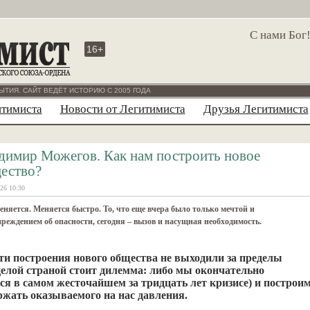
С нами Бог
16+
ЫТИЯ. САЙТ ВЕДЁТ ИСТОРИЮ С 2005 ГОДА
итимиста
Новости от Легитимиста
Друзья Легитимиста
димир Можегов. Как нам построить новое
ество?
26 10:30
няется. Меняется быстро. То, что еще вчера было только мечтой и
реждением об опасности, сегодня – вызов и насущная необходимость.
ти построения нового общества не выходили за пределы
 целой страной стоит дилемма: либо мы окончательно
я в самом жесточайшем за тридцать лет кризисе) и построи
ржать оказываемого на нас давления.