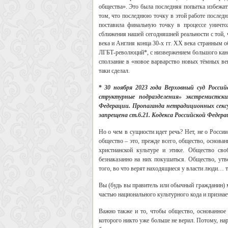
общества». Это была последняя попытка избежать
том, что последнюю точку в этой работе послед
поставила финальную точку в процессе уничто
сближения нашей сегодняшней реальности с той, 
века и Англия конца 30-х гг. ХХ века странным 
ЛГБТ-революций*, с низвержением большого канон
сползание в «новое варварство новых тёмных век
таки сделал.
*
30 ноября 2023 года Верховный суд Росси
структурные подразделения» экстремистс
Федерации. Пропаганда нетрадиционных секс
запрещена ст.6.21. Кодекса Российской Федер
Но о чем в сущности идет речь? Нет, не о Росси
общество – это, прежде всего, общество, основан
христианской культуре и этике. Общество св
безнаказанно на них покушаться. Общество, ут
того, во что верят находящиеся у власти люди… т
Вы (будь вы правитель или обычный гражданин) мо
частью национального культурного кода и признае
Важно также и то, чтобы общество, основанное 
которого никто уже больше не верил. Потому, на