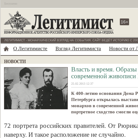
Бесплатно
16+
ЛЕГИТИМИСТ - МОНАРХИЧЕСКИЙ ВЗГЛЯД НА СОБЫТИЯ. САЙТ ВЕДЁТ ИСТОРИЮ С 200
О Легитимисте
Взгляд Легитимиста
Новости от 
Власть и время. Образы
современной живописи 
25.02.2013 12:37
К 400-летию основания Дома 
Петербурга открылась выставк
монархов в современной живоп
портретное сходство смогли о
72 портрета российских правителей. От Рюрик
наверху. И такое расположение не случайно.