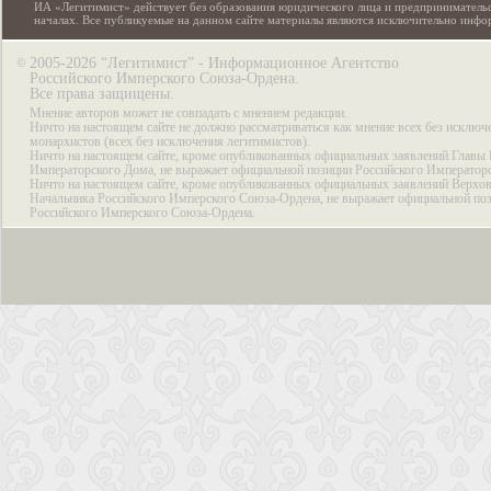
ИА «Легитимист» действует без образования юридического лица и предпринимательс
началах. Все публикуемые на данном сайте материалы являются исключительно инф
2005-2026 “Легитимист” - Информационное Агентство
©
Российского Имперского Союза-Ордена.
Все права защищены.
Мнение авторов может не совпадать с мнением редакции.
Ничто на настоящем сайте не должно рассматриваться как мнение всех без исключ
монархистов (всех без исключения легитимистов).
Ничто на настоящем сайте, кроме опубликованных официальных заявлений Главы 
Императорского Дома, не выражает официальной позиции Российского Император
Ничто на настоящем сайте, кроме опубликованных официальных заявлений Верхов
Начальника Российского Имперского Союза-Ордена, не выражает официальной по
Российского Имперского Союза-Ордена.