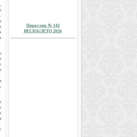
,
ы
.
в
Циркуляр № 142
л
ВЕСНА/ЛЕТО 2026
я
з
ю
и
с
в
а
,
в
о
а
а
е