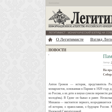
Бесплатно
ЛЕГИТИМИСТ - МОНАРХИЧЕСКИЙ ВЗГЛЯД НА СОБ
О Легитимисте
Взгляд Лег
Пам
Автор:
На пр
Собора
Антон Громов — историк, представитель Ро
монархистов, основанная в Париже в 1929 году д
из России, а их дети и внуки сумели перенести де
молодёжь). В Гдове он бывал и ранее. Несколь
Михаила — настоятеле первого, возродившегося 
об истории, о православии, о будущем России.
Надеждой Сингатулловой.