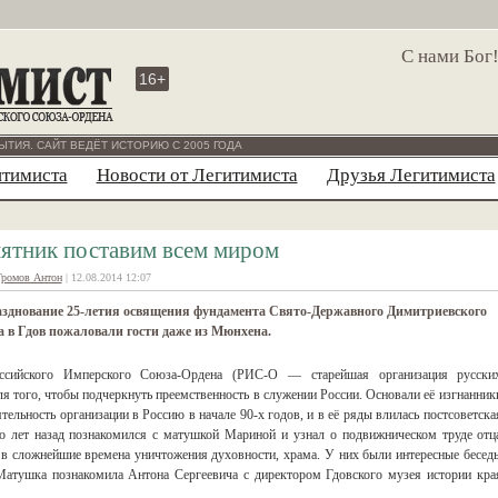
С нами Бог
16+
ЫТИЯ. САЙТ ВЕДЁТ ИСТОРИЮ С 2005 ГОДА
итимиста
Новости от Легитимиста
Друзья Легитимиста
ятник поставим всем миром
Громов Антон
| 12.08.2014 12:07
азднование 25-летия освящения фундамента Свято-Державного Димитриевского
 в Гдов пожаловали гости даже из Мюнхена.
ссийского Имперского Союза-Ордена (РИС-О — старейшая организация русски
ля того, чтобы подчеркнуть преемственность в служении России. Основали её изгнанник
ятельность организации в Россию в начале 90-х годов, и в её ряды влилась постсоветска
ко лет назад познакомился с матушкой Мариной и узнал о подвижническом труде отц
в сложнейшие времена уничтожения духовности, храма. У них были интересные бесед
 Матушка познакомила Антона Сергеевича с директором Гдовского музея истории кра