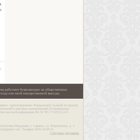
м
о
а
тва работают безвозмездно на общественных
охода или иной имущественной выгоды.
имист» зарегистрировано Федеральной службой по надзору
ехнологий и массовых коммуникаций (Роскомнадзор).
дства массовой информации ИА № ФС-77-63222 от 6
Республика Мордовия, г. Саранск, ул. Ворошилова, д. 1.
riuo@gmail.com. Телефон: 8342-24-69-25
Статусные документы