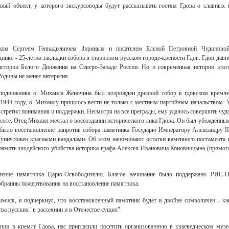
вый объект, у которого экскурсоводы будут рассказывать гостям Гдова о славных 
ком Сергеем Геннадьевичем Зириным и писателем Еленой Петровной Чудиновой
нике - 25-летии закладки собора в старинном русском городе-крепости Гдов. Гдов давн
истории Белого Движения на Северо-Западе России. Но и современная история этог
одины не менее интересна.
подвижника о. Михаила Женочина был возрожден древний собор в гдовском кремле
 1944 году, о. Михаилу пришлось вести не только с местным партийным начальством. 
встретил понимания и поддержки. Несмотря на все преграды, ему удалось совершить чуд
расоте. Отец Михаил мечтал о воссоздании исторического лика Гдова. Он был убеждённы
Свидетельство
было восстановление напротив собора памятника Государю Императору Александру II
 уничтожен красными вандалами. Об этом напоминают остатки каменного постамента 
память злодейского убийства историка графа Алексея Ивановича Коновницына (прямог
вление памятника Царю-Освободителю. Благое начинание было поддержано РИС-О
бранны пожертвования на восстановление памятника.
мися, я подчеркнул, что восстановленный памятник будет в двойне символичен - ка
ва русских "в рассеянии и в Отечестве сущих".
ния в кремле Гдова, нас пригласили посетить организованную в краеведческом музе