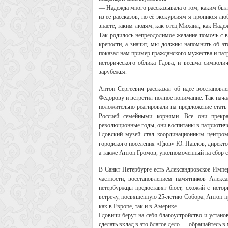
— Надежда много рассказывала о том, каким был
из её рассказов, по её экскурсиям я проникся л
знаете, таким людям, как отец Михаил, как Наде
Так родилось непреодолимое желание помочь с 
крепости, а значит, мы должны напомнить об э
показал нам пример гражданского мужества и пат
исторического облика Гдова, и весьма символи
зарубежья.
Антон Сергеевич рассказал об идее восстанов
Фёдорову и встретил полное понимание. Так нача
положительно реагировали на предложение стать
Россией семейными корнями. Все они прекр
революционные годы, они воспитаны в патриотич
Гдовский музей стал координационным центром
городского поселения «Гдов» Ю. Павлов, директо
а также Антон Громов, уполномоченный на сбор с
В Санкт-Петербурге есть Александровское Импер
частности, восстановлением памятников Алекс
петербуржцы предоставят бюст, схожий с исто
встречу, посвящённую 25-летию Собора, Антон п
как в Европе, так и в Америке.
Гдовичи берут на себя благоустройство и устано
сделать вклад в это благое дело — обращайтесь в