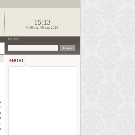
!
15:13
Суббота, 08 авг. 2026
ПОИСК
:
х
и
я
а
ы
я