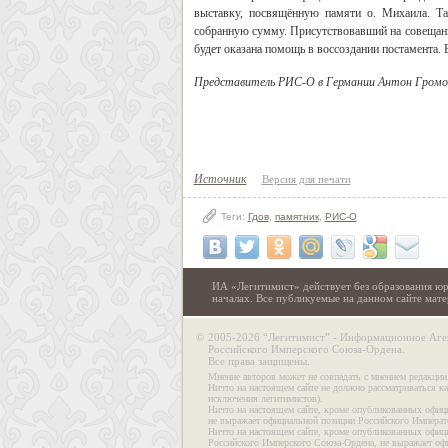
выставку, посвящённую памяти о. Михаила. Та
собранную сумму. Присутствовавший на совещании
будет оказана помощь в воссоздании постамента. 
Представитель РИС-О в Германии Антон Громо
Источник
Версия для печати
Теги:
Гдов
,
памятник
,
РИС-О
ИА «Легитимист» действует без образования юр
началах. Все публикуемые на данном сайте ма
©
2005-2026 “Легитимист” - Информационное Аге
Российского Имперского Союза-Ордена.
Все права защищены.
Мнение авторов может не совпадать с мнением редакции
Ничто на настоящем сайте не должно рассматриваться ка
исключения легитимистов).
Ничто на настоящем сайте, кроме опубликованных офиц
не выражает официальной позиции Российского Императ
Ничто на настоящем сайте, кроме опубликованных офиц
Российского Имперского Союза-Ордена, не выражает оф