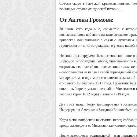
Совсем скоро в Гдовской крепости появится но
печальных страницах гдовской истории…
От Антона Громова:
30 июля сего года мне, совместно с истори
посчастливилось побывать на замечательном празд
привлекал моё внимание в связи с изучением 
героического и многострадального уголка нашей Р
Именно здесь трудами безвременно почившего 
Борьбу за возрождение собора, уничтоженного в
епархиальных властей он, к сожалению, также не 
- собор восстал из пепла в своей первозданной к
монархистом, и одним из его заветных желаний 
открытого 19 февраля 1911 года. Памятник был
поклонный крест, установленный о. Михаилом в 
потомка героя 1812 года) в январе 1919 года.
Два года назад было инициировано восстано
Имперцами в Америке и Западной Европе были со
Когда меня попросили выступить перед собравши
продолжение дела о. Михаила и как символ единст
После завершения официальной части празднова