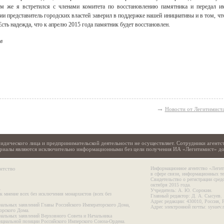
м же я встретился с членами комитета по восстановлению памятника и передал и
 представитель городских властей заверил в поддержке нашей инициативы и в том, чт
Есть надежда, что к апрелю 2015 года памятник будет восстановлен.
в
→
Новости от Легитимист
идического лица и предпринимательской деятельности не осуществляет. Сотрудники агентс
териалы являются исключительно информационными без цели получения ИА «Легитимист» д
нтство
Информационное агентство «Легит
в сфере связи, информационных т
Свидетельство о регистрации сре
октября 2015 года.
.
Учредитель: А. Ю. Сорокин.
к мнение всех без исключения монархистов (всех без
Главный редактор: Д. А. Сысуев.
Адрес редакции: 430010, Россия, 
иальных заявлений Главы Российского Императорского Дома,
Адрес электронной почты: sysuev.
орского Дома.
иальных заявлений Верховного Совета и Начальника
ициальной позиции Российского Имперского Союза-Ордена.