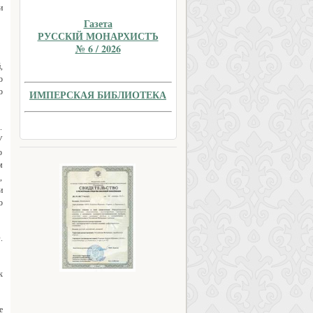
и
Газета
РУССКIЙ МОНАРХИСТЪ
№ 6 / 2026
,
о
о
ИМПЕРСКАЯ БИБЛИОТЕКА
.
У
о
м
,
и
о
.
к
е