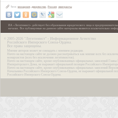
Теги:
монархия
,
дворянство
,
Россия
,
эмигранты
ИА «Легитимист» действует без образования юридического лица и предпринимательс
началах. Все публикуемые на данном сайте материалы являются исключительно инф
2005-2026 “Легитимист” - Информационное Агентство
©
Российского Имперского Союза-Ордена.
Все права защищены.
Мнение авторов может не совпадать с мнением редакции.
Ничто на настоящем сайте не должно рассматриваться как мнение всех без исключ
монархистов (всех без исключения легитимистов).
Ничто на настоящем сайте, кроме опубликованных официальных заявлений Главы 
Императорского Дома, не выражает официальной позиции Российского Император
Ничто на настоящем сайте, кроме опубликованных официальных заявлений Верхов
Начальника Российского Имперского Союза-Ордена, не выражает официальной по
Российского Имперского Союза-Ордена.