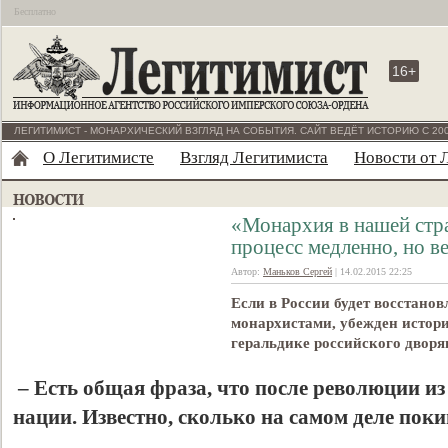
Бесплатно
16+
ЛЕГИТИМИСТ - МОНАРХИЧЕСКИЙ ВЗГЛЯД НА СОБЫТИЯ. САЙТ ВЕДЁТ ИСТОРИЮ С 200
О Легитимисте
Взгляд Легитимиста
Новости от 
«Монархия в нашей стра
процесс медленно, но ве
Автор:
Маньков Сергей
| 14.02.2015 22:25
Если в России будет восстанов
монархистами, убежден истори
геральдике российского дво
–
Есть общая фраза, что после революции из 
нации. Известно, сколько на самом деле пок