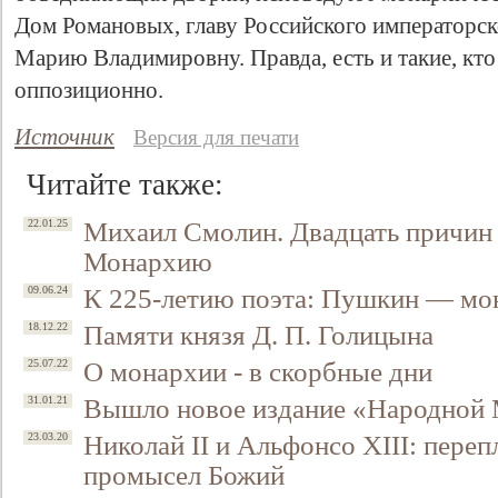
Дом Романовых, главу Российского императорс
Марию Владимировну. Правда, есть и такие, кто
оппозиционно
.
Источник
Версия для печати
Читайте также:
Михаил Смолин. Двадцать причин
22.01.25
Монархию
К 225-летию поэта: Пушкин — мо
09.06.24
Памяти князя Д. П. Голицына
18.12.22
О монархии - в скорбные дни
25.07.22
Вышло новое издание «Народной
31.01.21
Николай II и Альфонсо XIII: переп
23.03.20
промысел Божий