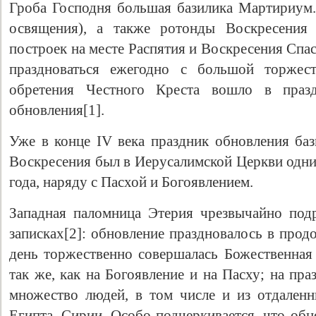
Гроба Господня большая базилика Мартириум. 
освящения), а также ротонды Воскресения 
построек на месте Распятия и Воскресения Спас
праздноваться ежегодно с большой торжест
обретения Честного Креста вошло в праз
обновления[1].
Уже в конце IV века праздник обновления б
Воскресения был в Иерусалимской Церкви одни
года, наряду с Пасхой и Богоявлением.
Западная паломница Этерия чрезвычайно под
записках[2]: обновление праздновалось в про
день торжественно совершалась Божественная
так же, как на Богоявление и на Пасху; на пр
множество людей, в том числе и из отдален
Египта, Сирии. Особо подчеркивается, что обн