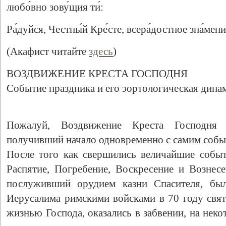
любо́вно зову́щия ти́:
Ра́дуйся, Честны́й Кре́сте, всера́достное зна́мени
(Акафист читайте
здесь
)
ВОЗДВИЖЕНИЕ КРЕСТА ГОСПОДНЯ
Событие праздника и его эортологическая дина
Пожалуй, Воздвижение Креста Господня 
получивший начало одновременно с самим собы
После того как свершились величайшие событ
Распятие, Погребение, Воскресение и Вознесе
послуживший орудием казни Спасителя, был
Иерусалима римскими войсками в 70 году свят
жизнью Господа, оказались в забвении, на нек