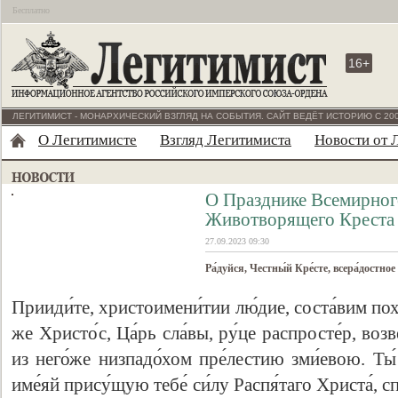
Бесплатно
16+
ЛЕГИТИМИСТ - МОНАРХИЧЕСКИЙ ВЗГЛЯД НА СОБЫТИЯ. САЙТ ВЕДЁТ ИСТОРИЮ С 200
О Легитимисте
Взгляд Легитимиста
Новости от 
О Празднике Всемирно
Животворящего Креста
27.09.2023 09:30
Ра́дуйся, Честны́й Кре́сте, всера́достное
Прииди́те, христоимени́тии лю́дие, соста́вим похв
же Христо́с, Ца́рь сла́вы, ру́це распросте́р, возве
из него́же низпадо́хом пре́лестию зми́евою. Ты́ 
име́яй прису́щую тебе́ си́лу Распя́таго Христа́, сп