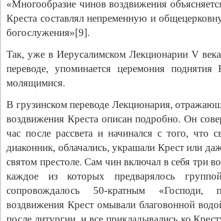
«Многообразие чинов воздвижения объясняется
Креста составлял непременную и общецерковн
богослужения»[9].
Так, уже в Иерусалимском Лекционарии V века
переводе, упоминается церемония поднятия 
молящимися.
В грузинском переводе Лекционария, отражающ
воздвижения Креста описан подробно. Он сове
час после рассвета и начинался с того, что 
диаконник, облачались, украшали Крест или даж
святом престоле. Сам чин включал в себя три в
каждое из которых предварялось групп
сопровождалось 50-кратным «Господи, 
воздвижения Крест омывали благовонной водой
после литургии, и все прикладывались ко Кресту