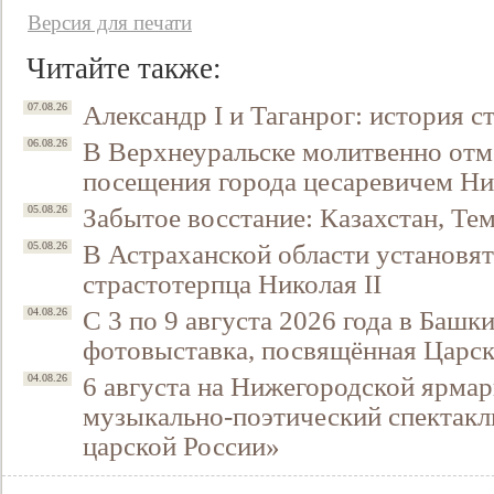
Версия для печати
Читайте также:
Александр I и Таганрог: история с
07.08.26
В Верхнеуральске молитвенно отм
06.08.26
посещения города цесаревичем Н
Забытое восстание: Казахстан, Тем
05.08.26
В Астраханской области установят
05.08.26
страстотерпца Николая II
С 3 по 9 августа 2026 года в Башк
04.08.26
фотовыставка, посвящённая Царск
6 августа на Нижегородской ярмар
04.08.26
музыкально-поэтический спектакл
царской России»