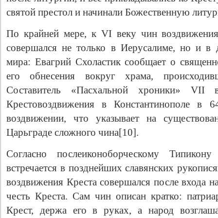
святой престол и начинали Божественную литу
По крайней мере, к VI веку чин воздвижени
совершался не только в Иерусалиме, но и в 
мира: Евагрий Схоластик сообщает о священн
его обнесения вокруг храма, происходи
Составитель «Пасхальной хроники» VII в
Крестовоздвижения в Константинополе в 64
воздвижении, что указывает на существов
Царьграде сложного чина[10].
Согласно послеиконоборческому Типикону
встречается в позднейших славянских рукопис
воздвижения Креста совершался после входа на
честь Креста. Сам чин описан кратко: патриа
Крест, держа его в руках, а народ возглаш