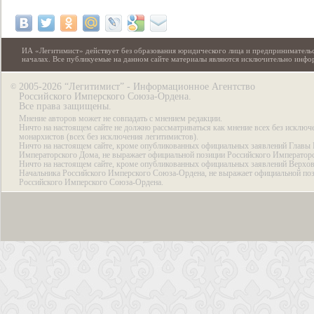
ИА «Легитимист» действует без образования юридического лица и предпринимательс
началах. Все публикуемые на данном сайте материалы являются исключительно инф
2005-2026 “Легитимист” - Информационное Агентство
©
Российского Имперского Союза-Ордена.
Все права защищены.
Мнение авторов может не совпадать с мнением редакции.
Ничто на настоящем сайте не должно рассматриваться как мнение всех без исключ
монархистов (всех без исключения легитимистов).
Ничто на настоящем сайте, кроме опубликованных официальных заявлений Главы 
Императорского Дома, не выражает официальной позиции Российского Император
Ничто на настоящем сайте, кроме опубликованных официальных заявлений Верхов
Начальника Российского Имперского Союза-Ордена, не выражает официальной по
Российского Имперского Союза-Ордена.