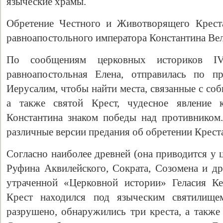
языческие храмы.
Обретение Честного и Животворящего Креста
равноапостольного императора Константина Вел
По сообщениям церковных историков IV
равноапостольная Елена, отправилась по п
Иерусалим, чтобы найти места, связанные с со
а также святой Крест, чудесное явление к
Константина знаком победы над противником
Свидетельство
различные версии предания об обретении Крест
Согласно наиболее древней (она приводится у 
Руфина Аквилейского, Сократа, Созомена и др
утраченной «Церковной истории» Геласия Ке
Крест находился под языческим святилищ
разрушено, обнаружились три креста, а также