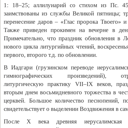
1: 18–25; аллилуиарий со стихом из Пс. 45
заимствованы из службы Великой пятницы; т
перенесение даров – «Глас пророка Твоего» и
Также приведен прокимен на вечерне в ден
Примечательно, что праздник обновления в Л
нового цикла литургийных чтений, воскресенья
первого, второго т.д. по обновлении.
В Иадгари (грузинском переводе иерусалимс
гимнографических произведений), о
литургическую практику VII–IX веков, пра
вторым днем восьмидневного торжества в чес
церквей. Большое количество песнопений, п
свидетельствует о выделении Воздвижения в са
После X века древняя иерусалимская 