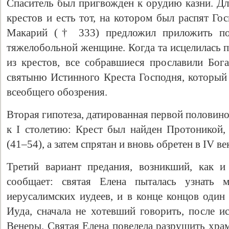
Спаситель был пригвожден к орудию казни. Для
крестов и есть тот, на котором был распят Го
Макарий († 333) предложил приложить по
тяжелобольной женщине. Когда та исцелилась 
из крестов, все собравшиеся прославили Бог
святыню Истинного Креста Господня, который 
всеобщего обозрения.
Вторая гипотеза, датированная первой половино
к I столетию: Крест был найден Протоникой,
(41–54), а затем спрятан и вновь обретен в IV ве
Третий вариант предания, возникший, как и
сообщает: святая Елена пыталась узнать 
иерусалимских иудеев, и в конце концов один
Иуда, сначала не хотевший говорить, после и
Венеры. Святая Елена повелела разрушить храм