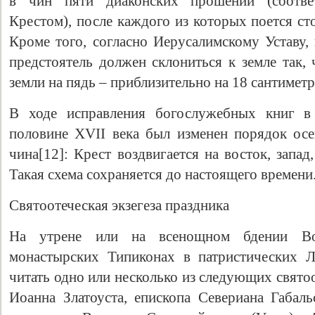
в чин пяти диаконских прошений (соотве
Крестом), после каждого из которых поется ст
Кроме того, согласно Иерусалимскому Уставу,
предстоятель должен склониться к земле так, 
земли на пядь – приблизительно на 18 сантиметр
В ходе исправления богослужебных книг в
половине XVII века был изменен порядок осе
чина[12]: Крест воздвигается на восток, запад,
Такая схема сохраняется до настоящего времени
Святоотеческая экзегеза праздника
На утрене или на всенощном бдении Во
монастырских Типиконах в патристических Л
читать одно или несколько из следующих свято
Иоанна Златоуста, епископа Севериана Габальс