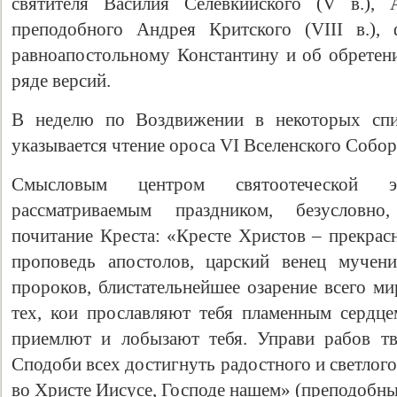
святителя Василия Селевкийского (V в.), 
преподобного Андрея Критского (VIII в.),
равноапостольному Константину и об обретени
ряде версий.
В неделю по Воздвижении в некоторых спис
указывается чтение ороса VI Вселенского Собор
Смысловым центром святоотеческой э
рассматриваемым праздником, безусловно,
почитание Креста: «Кресте Христов – прекрасн
проповедь апостолов, царский венец мучени
пророков, блистательнейшее озарение всего м
тех, кои прославляют тебя пламенным сердце
приемлют и лобызают тебя. Управи рабов тв
Сподоби всех достигнуть радостного и светлого
во Христе Иисусе, Господе нашем» (преподобны