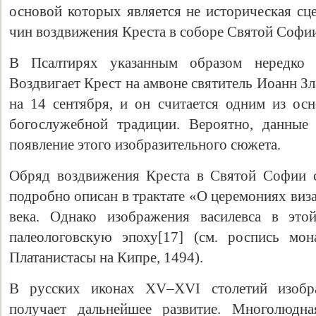
основой которых является не историческая сц
чин воздвижения Креста в соборе Святой Софии
В Псалтирях указанным образом нередко 
Воздвигает Крест на амвоне святитель Иоанн Зл
на 14 сентября, и он считается одним из ос
богослужебной традиции. Вероятно, данные 
появление этого изобразительного сюжета.
Обряд воздвижения Креста в Святой Софии с
подробно описан в трактате «О церемониях виз
века. Однако изображения василевса в это
палеологовскую эпоху[17] (см. роспись мон
Платанистасы на Кипре, 1494).
В русских иконах ХV–ХVI столетий изобр
получает дальнейшее развитие. Многолюдна