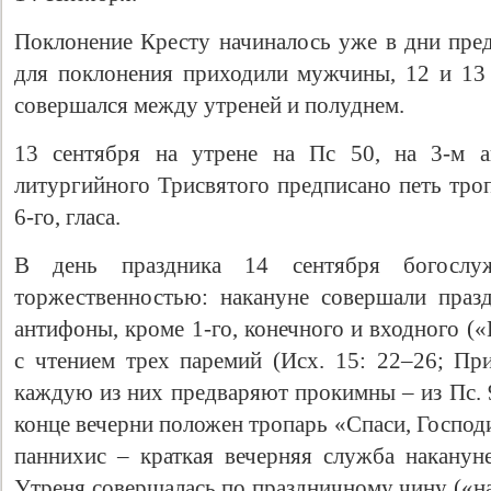
Поклонение Кресту начиналось уже в дни пред
для поклонения приходили мужчины, 12 и 13
совершался между утреней и полуднем.
13 сентября на утрене на Пс 50, на 3-м а
литургийного Трисвятого предписано петь троп
6-го, гласа.
В день праздника 14 сентября богослу
торжественностью: накануне совершали праз
антифоны, кроме 1-го, конечного и входного («
с чтением трех паремий (Исх. 15: 22–26; При
каждую из них предваряют прокимны – из Пс. 9
конце вечерни положен тропарь «Спаси, Господ
паннихис – краткая вечерняя служба наканун
Утреня совершалась по праздничному чину («на