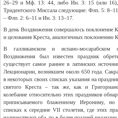
26–29 и Мф. 13: 44, либо Ин. 3: 15 (или 16)
Тридентского Миссала следующие: Флп. 5: 8–11
– Флп. 2: 6–11 и Ин. 3: 13–17.
В день Воздвижения совершалось поклонение К
и целования Креста, аналогичных поклонению К
В галликанском и испано-мосарабском 
Воздвижения был известен праздник обре
существует самое раннее в латинских источн
Лекционарии, возникшем около 650 года. Сакр
в некоторых своих списках указания на праздни
святого Креста – так же, как и Григориан
колебание относительно этих праздников обна
приписываемого блаженному Иерониму, но
списках к середине VII столетия, где этих пр
наличествуют оба, то в более поздней редакции 