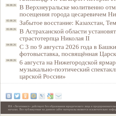
В Верхнеуральске молитвенно отм
06.08.26
посещения города цесаревичем Н
Забытое восстание: Казахстан, Тем
05.08.26
В Астраханской области установят
05.08.26
страстотерпца Николая II
С 3 по 9 августа 2026 года в Башк
04.08.26
фотовыставка, посвящённая Царск
6 августа на Нижегородской ярмар
04.08.26
музыкально-поэтический спектакл
царской России»
ИА «Легитимист» действует без образования юридического лица и предпринимательс
началах. Все публикуемые на данном сайте материалы являются исключительно инф