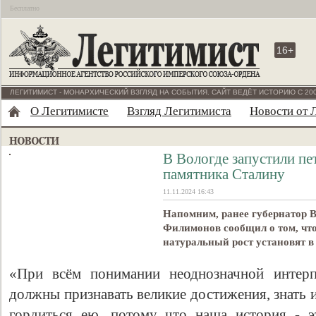
Бесплатно
16+
ЛЕГИТИМИСТ - МОНАРХИЧЕСКИЙ ВЗГЛЯД НА СОБЫТИЯ. САЙТ ВЕДЁТ ИСТОРИЮ С 200
О Легитимисте
Взгляд Легитимиста
Новости от 
В Вологде запустили пе
памятника Сталину
11.11.2024 16:43
Напомним, ранее губернатор В
Филимонов сообщил о том, чт
натуральный рост установят в
«При всём понимании неоднозначной интерп
должны признавать великие достижения, знать 
гордиться ею, потому что наша история - э