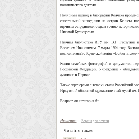
политического деятеля.
Полярный период в биографии Колчака продемо
спасательной экспедиции на остров Беннета п
научным сотрудником отдела военно-историческо
Никитой Кузнецовым.
Научная библиотека ИГУ им. В.Г. Распутина п
Василием Ивановичем. 7 марта 1904 года Васили
воспоминаний о Крымской войне «Война и плен» с
Копии семейных фотографий и документов пер
Российской Федерации. Учреждение - обладател
аукционе в Париже.
Также партнерами выставки стали Российский гос
Иркутский областной художественный музей им. 
Возрастная категория 6+
Источник
Версия для печати
Читайте также:
06.08.26