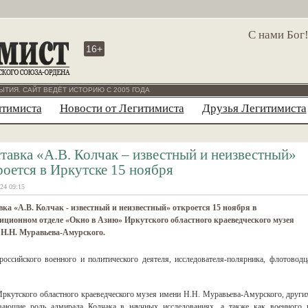
С нами Бог
16+
ЫТИЯ. САЙТ ВЕДЁТ ИСТОРИЮ С 2005 ГОДА
итимиста
Новости от Легитимиста
Друзья Легитимиста
тавка «А.В. Колчак – известный и неизвестный»
роется в Иркутске 15 ноября
24 09:15
ка «А.В. Колчак - известный и неизвестный» откроется 15 ноября в
иционном отделе «Окно в Азию» Иркутского областного краеведческого музея
 Н.Н. Муравьева-Амурского.
оссийского военного и политического деятеля, исследователя-полярника, флотоводц
ркутского областного краеведческого музея имени Н.Н. Муравьева-Амурского, други
ывающие роль адмирала Колчака в научных исследованиях, а также как военного 