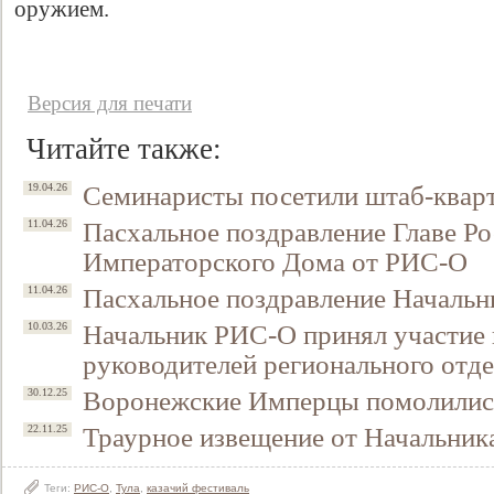
оружием.
Версия для печати
Читайте также:
Семинаристы посетили штаб-квар
19.04.26
Пасхальное поздравление Главе Ро
11.04.26
Императорского Дома от РИС-О
Пасхальное поздравление Началь
11.04.26
Начальник РИС-О принял участие 
10.03.26
руководителей регионального от
Воронежские Имперцы помолились
30.12.25
Траурное извещение от Начальни
22.11.25
Теги:
РИС-О
,
Тула
,
казачий фестиваль