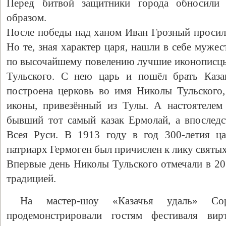
Перед битвой защитники города обносили
образом.
После победы над ханом Иван Грозный просил 
Но те, зная характер царя, нашли в себе мужес
по высочайшему повелению лучшие иконописцы
Тульского. С нею царь и пошёл брать Каза
построена церковь во имя Николы Тульского,
иконы, привезённый из Тулы. А настоятелем
бывший тот самый казак Ермолай, а впослед
Свидетельство
Всея Руси. В 1913 году в год 300-летия ц
патриарх Гермоген был причислен к лику святы
Впервые день Николы Тульского отмечали в 201
традицией.
На мастер-шоу «Казачья удаль» Сора
продемонстрировали гостям фестиваля вир