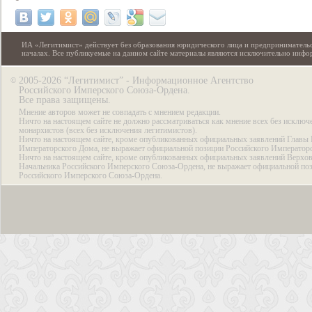
ИА «Легитимист» действует без образования юридического лица и предпринимательс
началах. Все публикуемые на данном сайте материалы являются исключительно инф
2005-2026 “Легитимист” - Информационное Агентство
©
Российского Имперского Союза-Ордена.
Все права защищены.
Мнение авторов может не совпадать с мнением редакции.
Ничто на настоящем сайте не должно рассматриваться как мнение всех без исключ
монархистов (всех без исключения легитимистов).
Ничто на настоящем сайте, кроме опубликованных официальных заявлений Главы 
Императорского Дома, не выражает официальной позиции Российского Император
Ничто на настоящем сайте, кроме опубликованных официальных заявлений Верхов
Начальника Российского Имперского Союза-Ордена, не выражает официальной по
Российского Имперского Союза-Ордена.