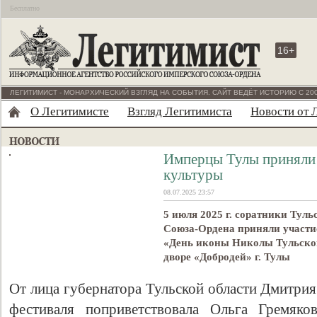
Бесплатно
16+
ЛЕГИТИМИСТ - МОНАРХИЧЕСКИЙ ВЗГЛЯД НА СОБЫТИЯ. САЙТ ВЕДЁТ ИСТОРИЮ С 200
О Легитимисте
Взгляд Легитимиста
Новости от 
Имперцы Тулы приняли у
культуры
08.07.2025 23:57
5 июля 2025 г. соратники Тул
Союза-Ордена приняли участие
«День иконы Николы Тульског
дворе «Добродей» г. Тулы
От лица губернатора Тульской области Дмитрия
фестиваля поприветствовала Ольга Гремяков