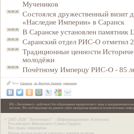
Мучеников
Состоялся дружественный визит 
16.06.26
«Наследие Империи» в Саранск
В Саранске установлен памятник
14.06.26
Саранский отдел РИС-О отметил 
20.05.26
Традиционные ценности Историчес
15.05.26
молодёжи
Почётному Имперцу РИС-О - 85 л
28.03.26
Теги:
Саранск
,
св. Феодор Ушаков
,
гимназия
ИА «Легитимист» действует без образования юридического лица и предпринимательс
началах. Все публикуемые на данном сайте материалы являются исключительно инф
2005-2026 “Легитимист” - Информационное Агентство
©
Российского Имперского Союза-Ордена.
Все права защищены.
Мнение авторов может не совпадать с мнением редакции.