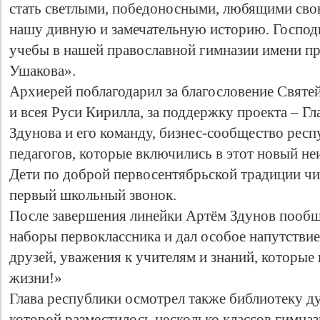
стать светлыми, победоносными, любящими свою
нашу дивную и замечательную историю. Господь
учебы в нашей православной гимназии имени п
Ушакова».
Архиерей поблагодарил за благословение Свят
и всея Руси Кирилла, за поддержку проекта – 
Здунова и его команду, бизнес-сообщество респ
педагогов, которые включились в этот новый не
Дети по доброй первосентябрьской традиции чит
Свидетельство
первый школьный звонок.
После завершения линейки Артём Здунов пообщ
наборы первоклассника и дал особое напутстви
друзей, уважения к учителям и знаний, которые 
жизни!»
Глава республики осмотрел также библиотеку д
которой разместилось несколько классов гимназ