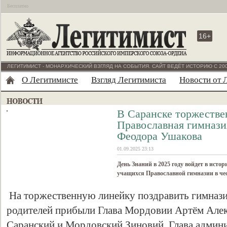
Бесплатно
16+
ЛЕГИТИМИСТ - МОНАРХИЧЕСКИЙ ВЗГЛЯД НА СОБЫТИЯ. САЙТ ВЕДЁТ ИСТОРИЮ С 200
О Легитимисте
Взгляд Легитимиста
Новости от 
В Саранске торжестве
Православная гимнази
Феодора Ушакова
01.09.2025 23:13
День Знаний в 2025 году войдет в ист
учащихся Православной гимназии в че
На торжественную линейку поздравить гимназис
родителей прибыли Глава Мордовии Артём Алек
Саранский и Мордовский Зиновий, Глава админи