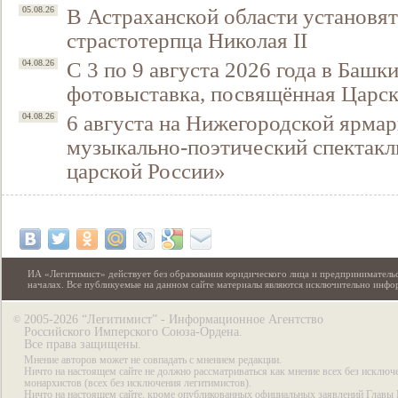
В Астраханской области установят
05.08.26
страстотерпца Николая II
С 3 по 9 августа 2026 года в Башк
04.08.26
фотовыставка, посвящённая Царск
6 августа на Нижегородской ярмар
04.08.26
музыкально-поэтический спектакл
царской России»
ИА «Легитимист» действует без образования юридического лица и предпринимательс
началах. Все публикуемые на данном сайте материалы являются исключительно инф
2005-2026 “Легитимист” - Информационное Агентство
©
Российского Имперского Союза-Ордена.
Все права защищены.
Мнение авторов может не совпадать с мнением редакции.
Ничто на настоящем сайте не должно рассматриваться как мнение всех без исключ
монархистов (всех без исключения легитимистов).
Ничто на настоящем сайте, кроме опубликованных официальных заявлений Главы 