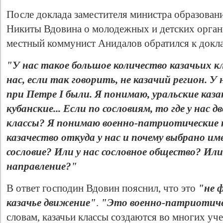
После доклада заместителя министра образован
Никиты Вдовина о молодежных и детских орган
местный коммунист Анидалов обратился к докл
"У нас такое большое количество казачьих кл
нас, если так говорить, не казачий регион. У 
при Петре I были. Я понимаю, уральские казак
кубанские... Если по сословиям, то где у нас д
классы? Я понимаю военно-патриотические к
казачество откуда у нас и почему выбрано и
сословие? Или у нас сословное общество? Ил
направление?"
В ответ господин Вдовин пояснил, что это
"не 
казачье движение"
.
"Это военно-патриотиче
словам, казачьи классы создаются во многих уч