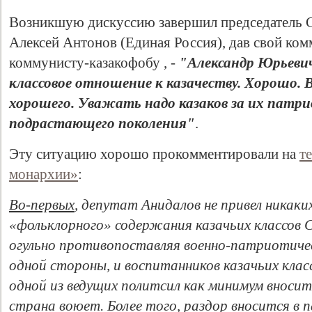
Возникшую дискуссию завершил председатель 
Алексей Антонов (Единая Россия), дав свой ко
коммунисту-казакофобу , -
"Александр Юрьевич
классовое отношение к казачеству. Хорошо. 
хорошего. Уважать надо казаков за их патр
подрастающего поколения"
.
Эту ситуацию хорошо прокомментировали на
т
Свидетельство
монархии»
:
Во-первых
, депутат Анидалов не привел никаки
«фольклорного» содержания казачьих классов 
огульно противопоставляя военно-патриотиче
одной стороны, и воспитанников казачьих клас
одной из ведущих политсил как минимум вносит 
страна воюет. Более того, раздор вносится в 