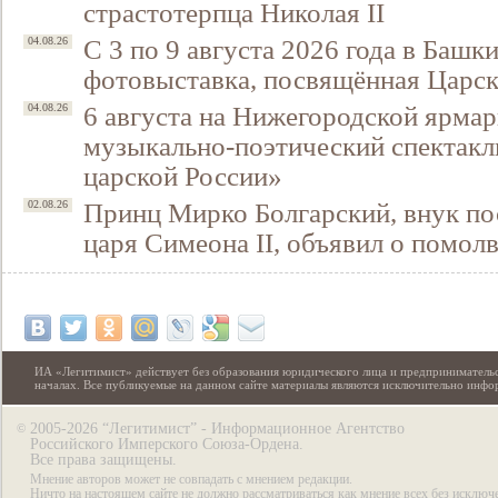
страстотерпца Николая II
С 3 по 9 августа 2026 года в Башк
04.08.26
фотовыставка, посвящённая Царск
6 августа на Нижегородской ярмар
04.08.26
музыкально-поэтический спектакл
царской России»
Принц Мирко Болгарский, внук по
02.08.26
царя Симеона II, объявил о помол
ИА «Легитимист» действует без образования юридического лица и предпринимательс
началах. Все публикуемые на данном сайте материалы являются исключительно инф
2005-2026 “Легитимист” - Информационное Агентство
©
Российского Имперского Союза-Ордена.
Все права защищены.
Мнение авторов может не совпадать с мнением редакции.
Ничто на настоящем сайте не должно рассматриваться как мнение всех без исключ