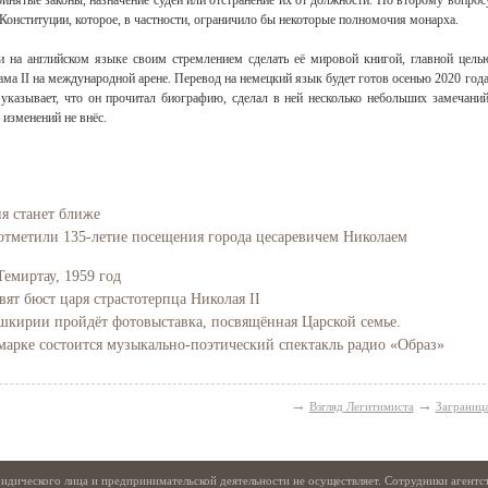
ринятые законы, назначение судей или отстранение их от должности. По второму вопрос
онституции, которое, в частности, ограничило бы некоторые полномочия монарха.
 на английском языке своим стремлением сделать её мировой книгой, главной цель
ма II на международной арене. Перевод на немецкий язык будет готов осенью 2020 года
 указывает, что он прочитал биографию, сделал в ней несколько небольших замечаний
 изменений не внёс.
ия станет ближе
отметили 135-летие посещения города цесаревичем Николаем
Свидетельство
Темиртау, 1959 год
вят бюст царя страстотерпца Николая II
Башкирии пройдёт фотовыставка, посвящённая Царской семье.
марке состоится музыкально-поэтический спектакль радио «Образ»
→
→
Взгляд Легитимиста
Заграниц
идического лица и предпринимательской деятельности не осуществляет. Сотрудники агентс