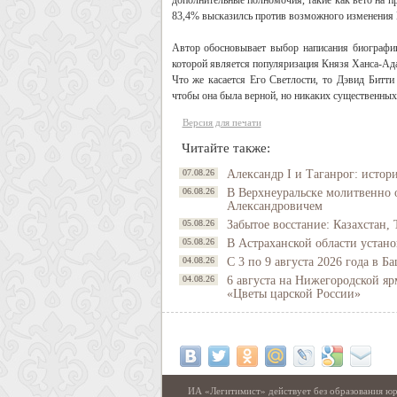
дополнительные полномочия, такие как вето на п
83,4% высказилсь против возможного изменения К
Автор обосновывает выбор написания биографии
которой является популяризация Князя Ханса-Ада
Что же касается Его Светлости, то Дэвид Битти
чтобы она была верной, но никаких существенных
Версия для печати
Читайте также:
07.08.26
Александр I и Таганрог: истор
06.08.26
В Верхнеуральске молитвенно 
Александровичем
05.08.26
Забытое восстание: Казахстан, 
05.08.26
В Астраханской области устано
04.08.26
С 3 по 9 августа 2026 года в 
04.08.26
6 августа на Нижегородской яр
«Цветы царской России»
ИА «Легитимист» действует без образования юр