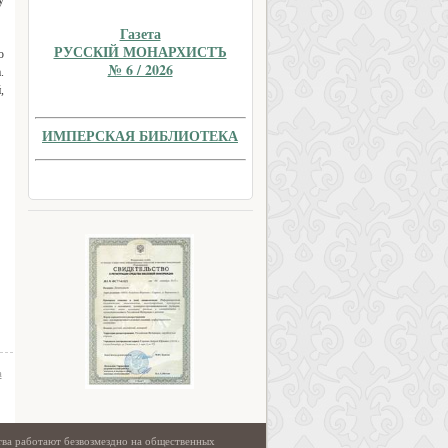
у
Газета
РУССКIЙ МОНАРХИСТЪ
ю
№ 6 / 2026
.
,
ИМПЕРСКАЯ БИБЛИОТЕКА
а
тва работают безвозмездно на общественных