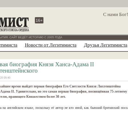
С нами Бог
16+
ЫТИЯ. САЙТ ВЕДЁТ ИСТОРИЮ С 2005 ГОДА
итимиста
Новости от Легитимиста
Друзья Легитимиста
вая биография Князя Ханса-Адама II
тенштейнского
20 09:40
жайшее время выйдет первая биография Его Светлости Князя Лихтенштейна
Адама II. Удивительно, но это самая первая биография, посвящённая 75-летнему
елю, правящего Княжеством более 30 лет.
а на английском языке, поскольку её автор не кто иной, как бывший британский посо