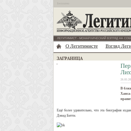
Бесплатно
ЛЕГИТИМИСТ - МОНАРХИЧЕСКИЙ ВЗГЛЯД НА СОБ
О Легитимисте
Взгляд Лег
Пер
Лих
26.05.20
В бли
Ханса-
правит
Ещё более удивительно, что эта биография издан
Дэвид Битти.