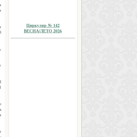
х
и
Циркуляр № 142
ы
ВЕСНА/ЛЕТО 2026
8
,
е
I
И
о
ь
я
л