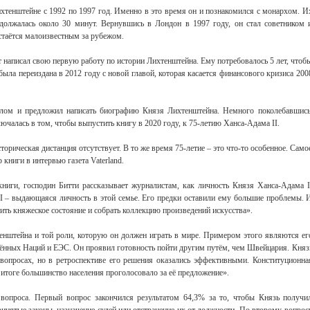
хтенштейне с 1992 по 1997 год. Именно в это время он и познакомился с монархом. И
одолжалась около 30 минут. Вернувшись в Лондон в 1997 году, он стал советником 
стаётся малоизвестным за рубежом.
т написал свою первую работу по истории Лихтенштейна. Ему потребовалось 5 лет, чтоб
 была переиздана в 2012 году с новой главой, которая касается финансового кризиса 200
лом и предложил написать биографию Князя Лихтенштейна. Немного поколебавшись
лючалась в том, чтобы выпустить книгу в 2020 году, к 75-летию Ханса-Адама II.
торическая дистанция отсутствует. В то же время 75-летие – это что-то особенное. Само
 книги в интервью газета Vaterland.
книги, господин Битти рассказывает журналистам, как личность Князя Ханса-Адама I
II – выдающаяся личность в этой семье. Его предки оставили ему большие проблемы. 
ить княжеское состояние и собрать коллекцию произведений искусства».
енштейна и той роли, которую он должен играть в мире. Примером этого являются ег
нных Наций и ЕЭС. Он проявил готовность пойти другим путём, чем Швейцария. Княз
вопросах, но в ретроспективе его решения оказались эффективными. Конституционна
 итоге большинство населения проголосовало за её предложение».
вопроса. Первый вопрос закончился результатом 64,3% за то, чтобы Князь получи