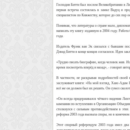
Господин Битти был послом Великобритании в Ли
первая встреча состоялась в замке Вадуц и пр
специалистом по Княжеству, которое до сих пор о
Понимая, что литературы о стране мало, диплома
написать эту книгу изданную в 2004 году. Работа
года.
Издатель Фрэнк ван Эк связался с бывшим пос
Дэвид Битти в конце концов согласился. Идея зак
«Трудно писать биографию, когда человек жив. Ис
время посмотреть вперёд и назад», - говорит автор
В частности, не раскрывая подробностей своей 
заслуживает книги: «На мой взгляд, Ханс-Адам 
всё же он должен был их решить. Он сумел сколот
«Он всегда придерживался чёткого видения Лихт
кампании по вступлению в Организацию Объединё
столкнулся с сильным противодействием в этих 
реформа 2003 года вызвала споры, но в конечном
Этот спорный референдум 2003 года имел два 