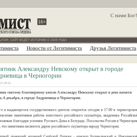
С нами Бог
16+
ЫТИЯ. САЙТ ВЕДЁТ ИСТОРИЮ С 2005 ГОДА
итимиста
Новости от Легитимиста
Друзья Легитимиста
ятник Александру Невскому открыт в городе
риевица в Черногории
23 09:01
ник святому благоверному князю Александру Невскому открыт в день памяти
о, 6 декабря, в городе Андриевица в Черногории.
го и выдающегося государственного деятеля откроется сегодня в 17.00 в черногорско
вление памятников работы известного российского скульптора, академика Российско
можным благодаря усилиям Русского Дома в Белграде, Посольства России в Черногори
, что памятники являются даром российского скульптора народу Черногории.
итный правящий архиерей Сербской Церкви - епископ Будимлянский и Никшичски