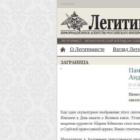
Бесплатно
ЛЕГИТИМИСТ - МОНАРХИЧЕСКИЙ ВЗГЛЯД НА СОБ
О Легитимисте
Взгляд Лег
Пам
Анд
07.12.20
Памят
святог
Еще одно скульптурное изображение этого свято
Никшиче в День памяти о Великом князе. Устано
академии художеств Айдына Зейналова стало воз
и Сербской православной церкви. Важно отметить
Мероприятие в Андриевице присуствовали мес