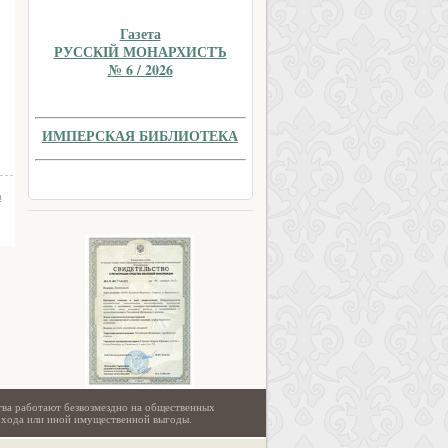
Газета
РУССКIЙ МОНАРХИСТЪ
№ 6 / 2026
ИМПЕРСКАЯ БИБЛИОТЕКА
а
тва работают безвозмездно на общественных
охода или иной имущественной выгоды.