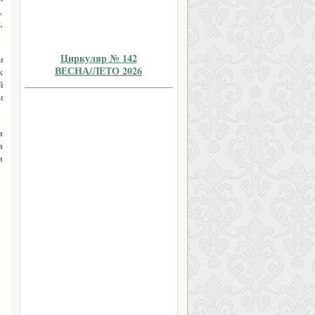
,
,
Циркуляр № 142
и
ВЕСНА/ЛЕТО 2026
к
й
и
м
в
и