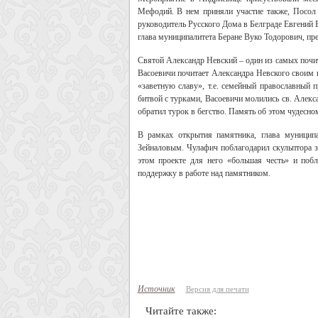
Мефодий. В нем приняли участие также, Посол
руководитель Русского Дома в Белграде Евгений 
глава муниципалитета Беране Вуко Тодорович, п
Святой Александр Невский – один из самых почи
Васоевичи почитает Александра Невского своим 
«заветную славу», т.е. семейный православный 
битвой с турками, Васоевичи молились св. Алекс
обратил турок в бегство. Память об этом чудесно
В рамках открытия памятника, глава муницип
Зейналовым. Чулафич поблагодарил скульптора з
этом проекте для него «большая честь» и поб
поддержку в работе над памятником.
Источник
Версия для печати
Читайте также: