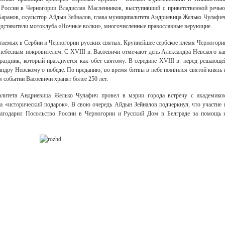
 России в Черногории Владислав Масленников, выступивший с приветственной речью
Баранов, скульптор Айдын Зейналов, глава муниципалитета Андриевица Желько Чулафич
редставители мотоклуба «Ночные волки», многочисленные православные верующие.
таемых в Сербии и Черногории русских святых. Крупнейшее сербское племя Черногори
небесным покровителем. С XVIII в. Васоевичи отмечают день Александра Невского ка
праздник, который празднуется как обет святому. В середине XVIII в. перед решающе
андру Невскому о победе. По преданию, во время битвы в небе появился святой князь 
м событии Васоевичи хранят более 250 лет.
алитета Андриевица Желько Чулафич провел в мэрии города встречу с академико
а «исторический подарок». В свою очередь Айдын Зейналов подчеркнул, что участие 
лагодарил Посольство России в Черногории и Русский Дом в Белграде за помощь 