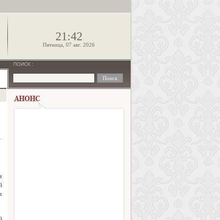
!
21:42
Пятница, 07 авг. 2026
ПОИСК
:
м
й
и
й