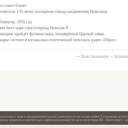
ия станет ближе
отметили 135-летие посещения города цесаревичем Николаем
Темиртау, 1959 год
вят бюст царя страстотерпца Николая II
Башкирии пройдёт фотовыставка, посвящённая Царской семье.
марке состоится музыкально-поэтический спектакль радио «Образ»
→
→
Взгляд Легитимиста
Заграниц
Свидетельство
идического лица и предпринимательской деятельности не осуществляет. Сотрудники агентс
териалы являются исключительно информационными без цели получения ИА «Легитимист» д