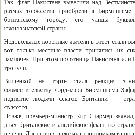
Так, флаг Пакистана вывесили над Вестминст
размах торжества приобрели в Бирмингеме
британскому городу: его улицы буквал
южноазиатской страны.
Недовольные коренные жители в ответ стали вы
вот только местные власти принялись их сн
лампочек. При этом полотнища Пакистана или П
тронули.
Вишенкой на торте стала реакция этни
совместительству лорд-мэра Бирмингема Зафа
поднятие людьми флагов Британии — стра
является.
Позже, премьер-министр Кир Стармер заявил,
днях британские и английские флаги по стране
недели. Достанется даже их сторонникам в соцс