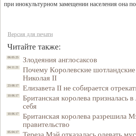
при инокультурном замещении населения она поте
Версия для печати
Читайте также:
Злодеяния англосаксов
06.05.25
Почему Королевские шотландские 
04.11.21
Николая II
Елизавета II не собирается отрека
23.08.17
Британская королева призналась в
10.06.17
себя
Британская королева разрешила М
10.06.17
правительство
Тереза Мэй отказалась одевать м
05.04.17