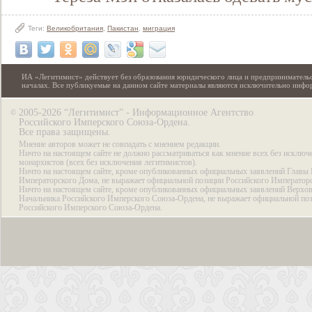
Теги:
Великобритания
,
Пакистан
,
миграция
ИА «Легитимист» действует без образования юридического лица и предпринимательс
началах. Все публикуемые на данном сайте материалы являются исключительно инф
2005-2026 “Легитимист” - Информационное Агентство
©
Российского Имперского Союза-Ордена.
Все права защищены.
Мнение авторов может не совпадать с мнением редакции.
Ничто на настоящем сайте не должно рассматриваться как мнение всех без исключ
монархистов (всех без исключения легитимистов).
Ничто на настоящем сайте, кроме опубликованных официальных заявлений Главы 
Императорского Дома, не выражает официальной позиции Российского Император
Ничто на настоящем сайте, кроме опубликованных официальных заявлений Верхов
Начальника Российского Имперского Союза-Ордена, не выражает официальной по
Российского Имперского Союза-Ордена.