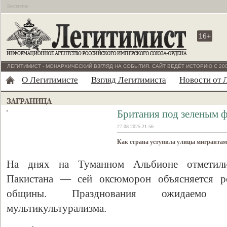
Бесплатно
16+
ЛЕГИТИМИСТ - МОНАРХИЧЕСКИЙ ВЗГЛЯД НА СОБЫТИЯ. САЙТ ВЕДЁТ ИСТОРИЮ С 200
О Легитимисте
Взгляд Легитимиста
Новости от 
Британия под зеленым 
27.08.2025 21:56
Как страна уступила улицы мигрантам
На днях на Туманном Альбионе отметили
Пакистана — сей оксюморон объясняется ро
общины. Празднования ожидаемо о
мультикультурализма.