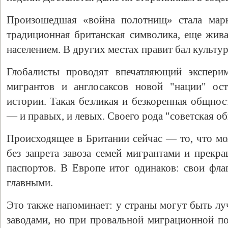
Произошедшая «война полотнищ» стала марке
традиционная британская символика, еще жив
населением. В других местах правит бал культу
Глобалисты проводят впечатляющий экспери
мигрантов и англосаксов новой "нации" ост
истории. Такая безликая и безкоренная общнос
— и правых, и левых. Своего рода "советская о
Свидетельство
Происходящее в Британии сейчас — то, что м
без запрета завоза семей мигрантами и прекр
паспортов. В Европе итог одинаков: свои фл
главными.
Это также напоминает: у страны могут быть л
заводами, но при провальной миграционной п