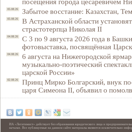
посещения города цесаревичем Н
Забытое восстание: Казахстан, Тем
05.08.26
В Астраханской области установят
05.08.26
страстотерпца Николая II
С 3 по 9 августа 2026 года в Башк
04.08.26
фотовыставка, посвящённая Царск
6 августа на Нижегородской ярмар
04.08.26
музыкально-поэтический спектакл
царской России»
Принц Мирко Болгарский, внук по
02.08.26
царя Симеона II, объявил о помол
ИА «Легитимист» действует без образования юридического лица и предпринимательс
началах. Все публикуемые на данном сайте материалы являются исключительно инф