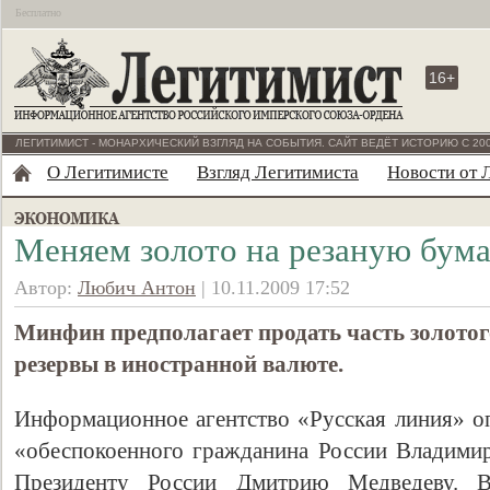
Бесплатно
16+
ЛЕГИТИМИСТ - МОНАРХИЧЕСКИЙ ВЗГЛЯД НА СОБЫТИЯ. САЙТ ВЕДЁТ ИСТОРИЮ С 200
О Легитимисте
Взгляд Легитимиста
Новости от 
Меняем золото на резаную бума
Автор:
Любич Антон
| 10.11.2009 17:52
Минфин предполагает продать часть золотог
резервы в иностранной валюте.
Информационное агентство «Русская линия» о
«обеспокоенного гражданина России Владими
Президенту России Дмитрию Медведеву. 