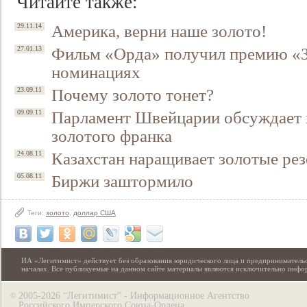
Читайте также:
Америка, верни наше золото!
29.11.14
Фильм «Орда» получил премию «З
27.01.13
номинациях
Почему золото тонет?
23.09.11
Парламент Швейцарии обсуждает 
09.09.11
золотого франка
Казахстан наращивает золотые ре
24.08.11
Биржи заштормило
05.08.11
Теги:
золото
,
доллар США
ИА «Легитимист» действует без образования юридического лица и предпринимательс
началах. Все публикуемые на данном сайте материалы являются исключительно инф
2005-2026 “Легитимист” - Информационное Агентство
©
Российского Имперского Союза-Ордена.