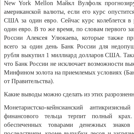
New York Mellon Майкл Вулфолк прогнозиру
американской валюты, если его курс опуститс
США за один евро. Сейчас курс колеблется в
один евро. В то же время, по словам первого з
России Алексея Улюкаева, которые также пр
всего за один день Банк России для недопу
рубля выкупил 1 миллиард долларов США. Такж
что Банк России не исключает возможности вы
Минфином золота на приемлемых условиях (Бан
Свидетельство
от Правительства).
Какие выводы можно сделать из этих разрознен
Монетаристско-кейнсианский антикризисны
финансового тельца терпит полный крах.
обеспеченных товарами денежных знако
последствиям, кроме вырубки лесов и загря