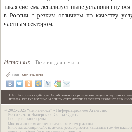
такая система легализует ныне установившуюс
в России с резким отличием по качеству ус
частным сектором.
Источник
Версия для печати
Теги:
налог
,
общество
ИА «Легитимист» действует без образования юридического лица и предпринимательс
началах. Все публикуемые на данном сайте материалы являются исключительно инф
2005-2026 “Легитимист” - Информационное Агентство
©
Российского Имперского Союза-Ордена.
Все права защищены.
Мнение авторов может не совпадать с мнением редакции.
Ничто на настоящем сайте не должно рассматриваться как мнение всех без исключ
монархистов (всех без исключения легитимистов).