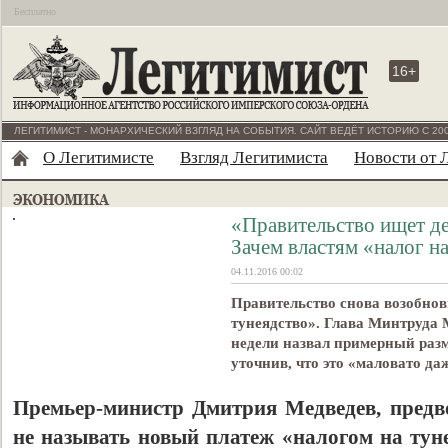
Бесплатно
16+
ЛЕГИТИМИСТ - МОНАРХИЧЕСКИЙ ВЗГЛЯД НА СОБЫТИЯ. САЙТ ВЕДЁТ ИСТОРИЮ С 200
О Легитимисте
Взгляд Легитимиста
Новости от 
«Правительство ищет де
Зачем властям «налог н
04.11.2016 00:02
Правительство снова возобнов
тунеядство». Глава Минтруда
недели назвал примерный разме
уточнив, что это «маловато да
Премьер-министр Дмитрия Медведев, предв
не называть новый платеж «налогом на туне