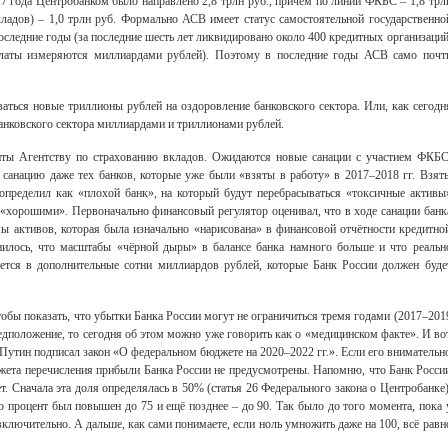
017 года Центробанком было направлено 2,8 трлн руб., причём по линии ФКБС – 1,8 трл
кладов) – 1,0 трлн руб. Формально АСВ имеет статус самостоятельной государственно
последние годы (за последние шесть лет ликвидировано около 400 кредитных организаций
платы измеряются миллиардами рублей). Поэтому в последние годы АСВ само почт
ться новые триллионы рублей на оздоровление банковского сектора. Или, как сегодн
банковского сектора миллиардами и триллионами рублей.
диты Агентству по страхованию вкладов. Ожидаются новые санации с участием ФКБС
 санацию даже тех банков, которые уже были «взяты в работу» в 2017–2018 гг. Взять
определил как «плохой банк», на который будут перебрасываться «токсичные активы
ь «хорошими». Первоначально финансовый регулятор оценивал, что в ходе санации банк
 активов, которая была изначально «нарисована» в финансовой отчётности кредитно
снилось, что масштабы «чёрной дыры» в балансе банка намного больше и что реальн
ется в дополнительные сотни миллиардов рублей, которые Банк России должен буде
тобы показать, что убытки Банка России могут не ограничиться тремя годами (2017–201
редположение, то сегодня об этом можно уже говорить как о «медицинском факте». И во
 Путин подписал закон «О федеральном бюджете на 2020–2022 гг.». Если его внимательн
джета перечисления прибыли Банка России не предусмотрены. Напомню, что Банк Росси
. Сначала эта доля определялась в 50% (статья 26 Федерального закона о Центробанке)
во процент был повышен до 75 и ещё позднее – до 90. Так было до того момента, пока 
включительно. А дальше, как сами понимаете, если ноль умножить даже на 100, всё равн