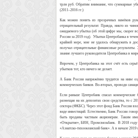
трлн руб. Обратим внимание, что суммарные уб
(2011–2016 гг.)
Как можно понять из прозрачных намёков руко
отрицательный результат. Правда, никто из чин
ожидаемого убытка (об этой цифре мы, скорее вс
России за 2019 год). Убытки Центробанка в течен
крайней мере, мне не удалось обнаружить в до
получал отрицательные финансовые результаты. Э
звание лучшего руководителя Центробанка в мир
Впрочем, у Центробанка на этот счёт есть серь
убытков тот, кто ничего не делает.
А Банк России напряжённо трудится на ниве оз
коммерческих банков. Во-вторых, проводя санаци
Если раньше Центробанк спасал коммерческие 
размещая на их депозитах свои средства, то с 2
сектора (ФКБС). Через этот фонд Банк России вх
виде инвестиций. Естественно, Банк России гово
быть проданы частным акционерам. Таким име
«Открытие», БИН, Промсвязьбанк. В 2018 году
«Азиатско-тихоокеанский банк». А в начале 2019