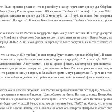
и» было принято решение, что в российскую казну перечислит дивиденды Сбербанк
обанка (Банку России принадлежит 50% капитала Сбербанка + 1 акция). По итогам 2017 
бербанк направил на дивиденды 361,3 млрд руб., или 16 руб. на акцию. Это рекордны
 около 180 млрд руб. Конечно, Банк России как «мама» Сбербанка был не в восторге о
с о вкладе Банка России в государственную казну опять возник. И в ходе дискусси
то Минфину в обозримом будущем не стоить рассчитывать на деньги Банка России, та
ериод 2020–2022 гг. не ожидается. В переводе на более доступный язык это означает, чт
тки.
 что за «маму» (Центробанк) в этот период будет платить «дочка» (Сбербанк). В закон
очки», которые будут перечислены в бюджет (млрд руб.): 2020 г. – 217,0; 2021 г. 
ь платёжеспособная. А вот «мама» – с точки зрения фискальных интересов правительства 
ивные дискуссии по поводу того, не лишить ли Банк России «права материнства», н
 что распри по этому вопросу в ближайшее время могут разгореться. А причина в том
 есть способность добиваться прибыли и вносить свой посильный фискальный вклад 
вается очень опасная ситуация: Банк России на протяжении шести лет подряд (2017–202
х прецедентов в мировой истории Центробанков не было. На наших глазах Центробан
станции» в «должника последней инстанции». То есть в банкрота. Хотя Неглинка принял
ан) будет свой «плохой банк», и назначила таковым банк ТРАСТ, но боюсь, что в конц
сам Банк России. Замечу, что в отличие от обычного банкрота Центробанк может стат