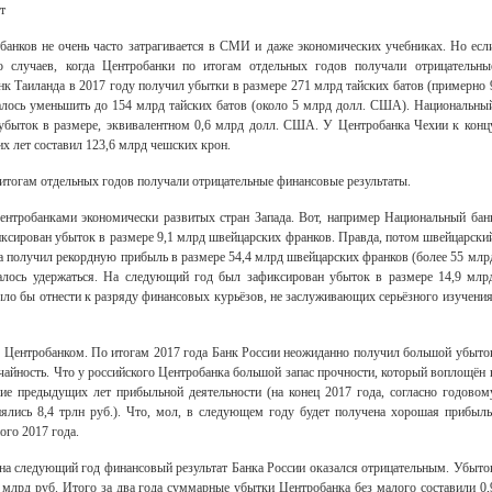
т
анков не очень часто затрагивается в СМИ и даже экономических учебниках. Но есл
о случаев, когда Центробанки по итогам отдельных годов получали отрицательны
нк Таиланда в 2017 году получил убытки в размере 271 млрд тайских батов (примерно 
лось уменьшить до 154 млрд тайских батов (около 5 млрд долл. США). Национальны
 убыток в размере, эквивалентном 0,6 млрд долл. США. У Центробанка Чехии к конц
х лет составил 123,6 млрд чешских крон.
 итогам отдельных годов получали отрицательные финансовые результаты.
ентробанками экономически развитых стран Запада. Вот, например Национальный бан
иксирован убыток в размере 9,1 млрд швейцарских франков. Правда, потом швейцарски
а получил рекордную прибыль в размере 54,4 млрд швейцарских франков (более 55 млр
алось удержаться. На следующий год был зафиксирован убыток в размере 14,9 млр
ло бы отнести к разряду финансовых курьёзов, не заслуживающих серьёзного изучения
м Центробанком. По итогам 2017 года Банк России неожиданно получил большой убыто
лучайность. Что у российского Центробанка большой запас прочности, который воплощён 
ие предыдущих лет прибыльной деятельности (на конец 2017 года, согласно годовом
ялись 8,4 трлн руб.). Что, мол, в следующем году будет получена хорошая прибыль
ого 2017 года.
 на следующий год финансовый результат Банка России оказался отрицательным. Убыто
 млрд руб. Итого за два года суммарные убытки Центробанка без малого составили 0,