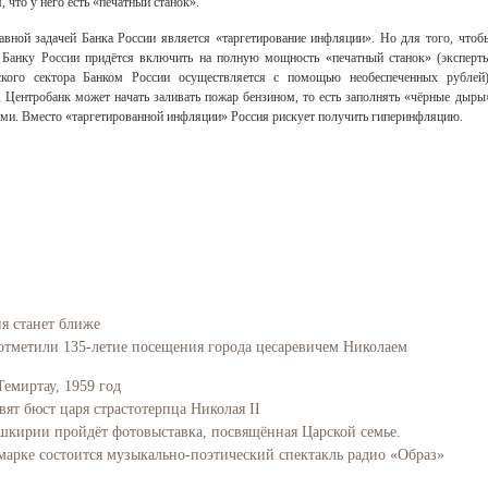
 что у него есть «печатный станок».
лавной задачей Банка России является «таргетирование инфляции». Но для того, чтоб
, Банку России придётся включить на полную мощность «печатный станок» (эксперт
вского сектора Банком России осуществляется с помощью необеспеченных рублей)
 Центробанк может начать заливать пожар бензином, то есть заполнять «чёрные дыры
ами. Вместо «таргетированной инфляции» Россия рискует получить гиперинфляцию.
ия станет ближе
отметили 135-летие посещения города цесаревичем Николаем
Темиртау, 1959 год
вят бюст царя страстотерпца Николая II
Башкирии пройдёт фотовыставка, посвящённая Царской семье.
марке состоится музыкально-поэтический спектакль радио «Образ»