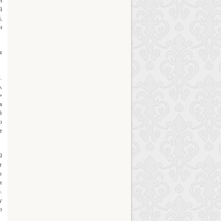
н
й
,
и
я
.
,
»
а
й
о
т
9
т
о
и
.
у
о