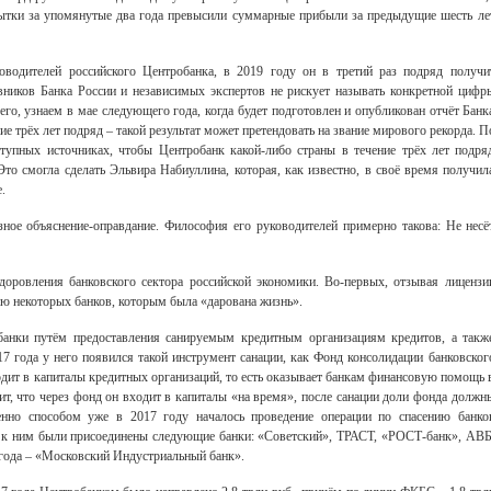
ытки за упомянутые два года превысили суммарные прибыли за предыдущие шесть ле
водителей российского Центробанка, в 2019 году он в третий раз подряд получи
овников Банка России и независимых экспертов не рискует называть конкретной цифр
его, узнаем в мае следующего года, когда будет подготовлен и опубликован отчёт Банк
ие трёх лет подряд – такой результат может претендовать на звание мирового рекорда. П
ступных источниках, чтобы Центробанк какой-либо страны в течение трёх лет подря
то смогла сделать Эльвира Набиуллина, которая, как известно, в своё время получил
е.
ёзное объяснение-оправдание. Философия его руководителей примерно такова: Не несё
Свидетельство
доровления банковского сектора российской экономики. Во-первых, отзывая лицензи
ю некоторых банков, которым была «дарована жизнь».
банки путём предоставления санируемым кредитным организациям кредитов, а такж
017 года у него появился такой инструмент санации, как Фонд консолидации банковског
одит в капиталы кредитных организаций, то есть оказывает банкам финансовую помощь 
рит, что через фонд он входит в капиталы «на время», после санации доли фонда должн
нно способом уже в 2017 году началось проведение операции по спасению банко
 к ним были присоединены следующие банки: «Советский», ТРАСТ, «РОСТ-банк», АВБ
 года – «Московский Индустриальный банк».