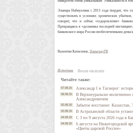
банкротом очень уникальным. Уникальность в том,
Эльвира Набиуллина с 2013 года твердит, что г
существовать в условиях хронических убытков
говорят, что и сейчас «оздоровление» банко
Превращаясь в «должника последней инстанции»,
банковского мира России необеспеченными деньг
Валентин Катасонов,
ЦарьградТВ
Источник
Версия для печати
Читайте также:
07.08.26
Александр I и Таганрог: истор
06.08.26
В Верхнеуральске молитвенно 
Александровичем
05.08.26
Забытое восстание: Казахстан, 
05.08.26
В Астраханской области устано
04.08.26
С 3 по 9 августа 2026 года в 
04.08.26
6 августа на Нижегородской яр
«Цветы царской России»