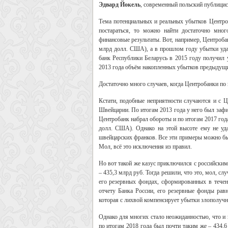
Эдвард Йокель
, современный польский публицис
Тема потенциальных и реальных убытков Центроб
постараться, то можно найти достаточно мног
финансовые результаты. Вот, например, Центроба
млрд долл. США), а в прошлом году убытки уда
банк Республики Беларусь в 2015 году получил
2013 года объём накопленных убытков предыдущи
Достаточно много случаев, когда Центробанки по
Кстати, подобные неприятности случаются и с Ц
Швейцарии. По итогам 2013 года у него был заф
Центробанк набрал обороты и по итогам 2017 год
долл. США). Однако на этой высоте ему не уд
швейцарских франков. Все эти примеры можно бы
Мол, всё это исключения из правил.
Но вот такой же казус приключился с российски
– 435,3 млрд руб. Тогда решили, что это, мол, с
его резервных фондах, сформированных в течен
отчету Банка России, его резервные фонды равн
которая с лихвой компенсирует убытки злополучн
Однако для многих стало неожиданностью, что и
по итогам 2018 года был почти таким же – 434,6