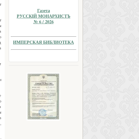
т
Газета
РУССКIЙ МОНАРХИСТЪ
т
№ 6 / 2026
ы
а
о
ИМПЕРСКАЯ БИБЛИОТЕКА
д
а
т
и
е
о
в
ы
в
,