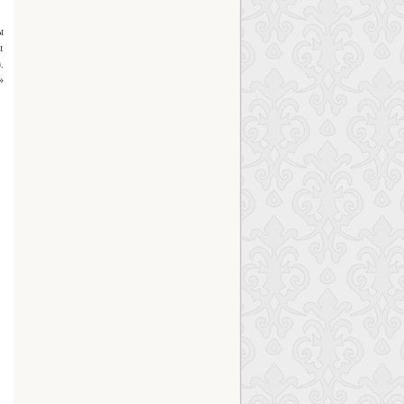
ы
ы
.
»