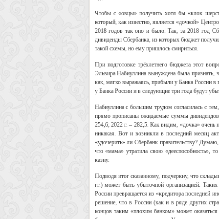
Чтобы с «овцы» получить хотя бы «клок шерст
который, как известно, является «дочкой» Центр
2018 годов так оно и было. Так, за 2018 год С
дивиденды Сбербанка, из которых бюджет получил
такой схемы, но ему пришлось смириться.
При подготовке трёхлетнего бюджета этот вопро
Эльвира Набиуллина вынуждена была признать, ч
как, мягко выражаясь, прибыли у Банка России в п
у Банка России и в следующие три года будут убы
Набиуллина с большим трудом согласилась с тем,
прямо прописаны ожидаемые суммы дивидендов «д
254,6; 2022 г. – 282,5. Как видим, «дочка» очен
никакая. Вот и возникли в последний месяц акт
«удочерить» ли Сбербанк правительству? Думаю,
что «мама» утратила свою «дееспособность», то
казну.
Подводя итог сказанному, подчеркну, что склады
гг.) может быть убыточной организацией. Таки
России превращается из «кредитора последней ин
решение, что в России (как и в ряде других стр
концов таким «плохим банком» может оказаться 