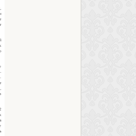
,
и
е
т
й
к
о
е
–
–
е
,
в
2
к
а
е
ь