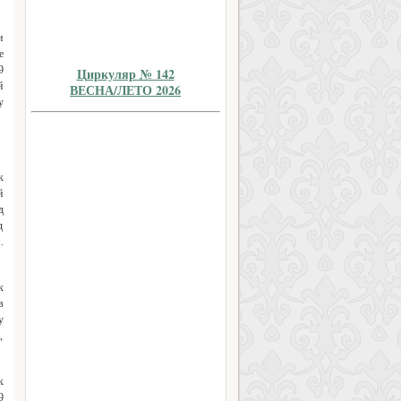
и
е
9
Циркуляр № 142
й
ВЕСНА/ЛЕТО 2026
у
к
й
д
д
.
к
в
у
,
к
9