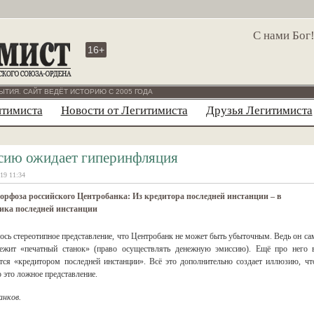
С нами Бог
16+
ЫТИЯ. САЙТ ВЕДЁТ ИСТОРИЮ С 2005 ГОДА
итимиста
Новости от Легитимиста
Друзья Легитимиста
сию ожидает гиперинфляция
19 11:34
рфоза российского Центробанка: Из кредитора последней инстанции – в
ика последней инстанции
сь стереотипное представление, что Центробанк не может быть убыточным. Ведь он са
адлежит «печатный станок» (право осуществлять денежную эмиссию). Ещё про него 
тся «кредитором последней инстанции». Всё это дополнительно создает иллюзию, чт
 это ложное представление.
нков.