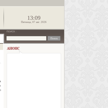
!
13:09
Пятница, 07 авг. 2026
ПОИСК
:
м
в
о