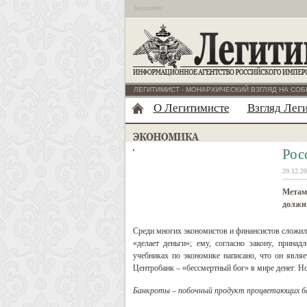
Бесплатно
ЛЕГИТИМИСТ - МОНАРХИЧЕСКИЙ ВЗГЛЯД НА СОБ
О Легитимисте
Взгляд Лег
Рос
29.12.20
Метамо
должн
Среди многих экономистов и финансистов сложило
«делает деньги»; ему, согласно закону, прин
учебниках по экономике написано, что он являе
Центробанк – «бессмертный бог» в мире денег. Но
Банкроты – побочный продукт процветающих ба