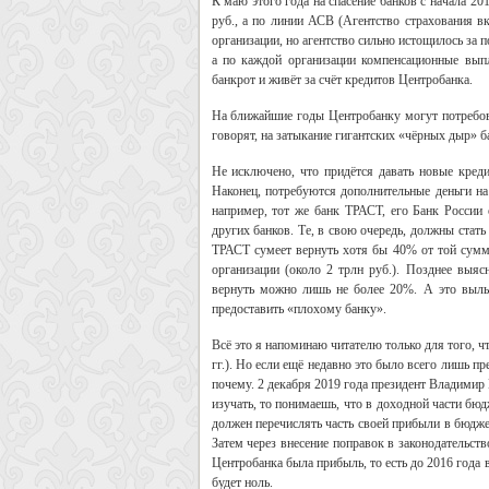
К маю этого года на спасение банков с начала 2
руб., а по линии АСВ (Агентство страхования в
организации, но агентство сильно истощилось за 
а по каждой организации компенсационные вы
банкрот и живёт за счёт кредитов Центробанка.
На ближайшие годы Центробанку могут потребова
говорят, на затыкание гигантских «чёрных дыр» 
Не исключено, что придётся давать новые кре
Наконец, потребуются дополнительные деньги на
например, тот же банк ТРАСТ, его Банк России 
других банков. Те, в свою очередь, должны стат
ТРАСТ сумеет вернуть хотя бы 40% от той суммы
организации (около 2 трлн руб.). Позднее выя
вернуть можно лишь не более 20%. А это выль
предоставить «плохому банку».
Всё это я напоминаю читателю только для того, ч
гг.). Но если ещё недавно это было всего лишь п
почему. 2 декабря 2019 года президент Владимир
изучать, то понимаешь, что в доходной части бю
должен перечислять часть своей прибыли в бюджет
Затем через внесение поправок в законодательст
Центробанка была прибыль, то есть до 2016 года 
будет ноль.