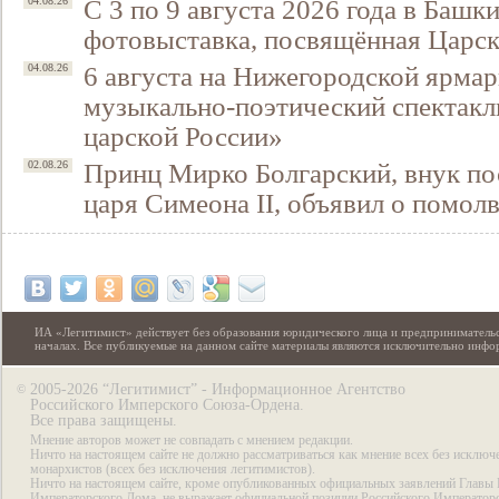
С 3 по 9 августа 2026 года в Башк
04.08.26
фотовыставка, посвящённая Царск
6 августа на Нижегородской ярмар
04.08.26
музыкально-поэтический спектакл
царской России»
Принц Мирко Болгарский, внук по
02.08.26
царя Симеона II, объявил о помол
ИА «Легитимист» действует без образования юридического лица и предпринимательс
началах. Все публикуемые на данном сайте материалы являются исключительно инф
2005-2026 “Легитимист” - Информационное Агентство
©
Российского Имперского Союза-Ордена.
Все права защищены.
Мнение авторов может не совпадать с мнением редакции.
Ничто на настоящем сайте не должно рассматриваться как мнение всех без исключ
монархистов (всех без исключения легитимистов).
Ничто на настоящем сайте, кроме опубликованных официальных заявлений Главы 
Императорского Дома, не выражает официальной позиции Российского Император