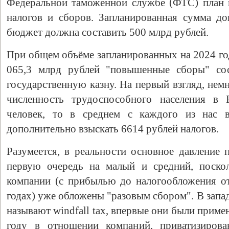
Федеральной таможенной службе (ФТС) план
налогов и сборов. Запланированная сумма д
бюджет должна составить 500 млрд рублей.
При общем объёме запланированных на 2024 го
065,3 млрд рублей "повышенные сборы" сос
государственную казну. На первый взгляд, немн
численность трудоспособного населения в 
человек, то в среднем с каждого из нас 
Свидетельство
дополнительно взыскать 6614 рублей налогов.
Разумеется, в реальности основное давление 
первую очередь на малый и средний, поско
компании (с прибылью до налогообложения о
годах) уже обложены "разовым сбором". В запа
называют windfall tax, впервые они были прим
году в отношении компаний, приватизирова