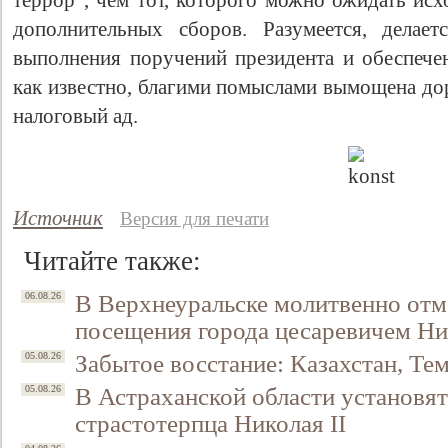
террор", чем тот, которого можно ожидать исх
дополнительных сборов. Разумеется, делае
выполнения поручений президента и обеспечен
как известно, благими помыслами вымощена дор
налоговый ад.
Источник
Версия для печати
Читайте также:
В Верхнеуральске молитвенно отм
06.08.26
посещения города цесаревичем Н
Забытое восстание: Казахстан, Тем
05.08.26
В Астраханской области установят
05.08.26
страстотерпца Николая II