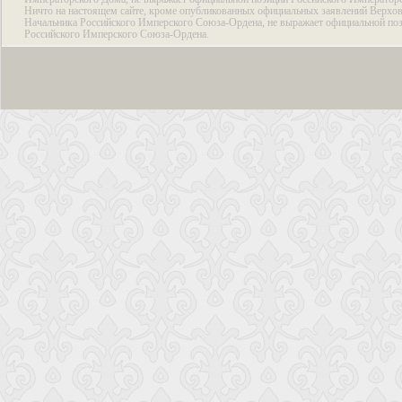
Ничто на настоящем сайте, кроме опубликованных официальных заявлений Верхов
Начальника Российского Имперского Союза-Ордена, не выражает официальной по
Российского Имперского Союза-Ордена.