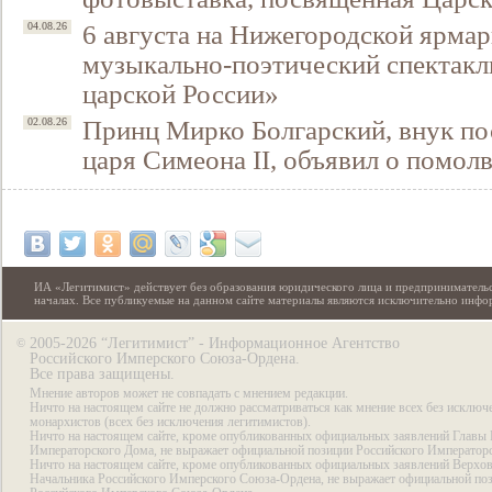
6 августа на Нижегородской ярмар
04.08.26
музыкально-поэтический спектакл
царской России»
Принц Мирко Болгарский, внук по
02.08.26
царя Симеона II, объявил о помол
ИА «Легитимист» действует без образования юридического лица и предпринимательс
началах. Все публикуемые на данном сайте материалы являются исключительно инф
2005-2026 “Легитимист” - Информационное Агентство
©
Российского Имперского Союза-Ордена.
Все права защищены.
Мнение авторов может не совпадать с мнением редакции.
Ничто на настоящем сайте не должно рассматриваться как мнение всех без исключ
монархистов (всех без исключения легитимистов).
Ничто на настоящем сайте, кроме опубликованных официальных заявлений Главы 
Императорского Дома, не выражает официальной позиции Российского Император
Ничто на настоящем сайте, кроме опубликованных официальных заявлений Верхов
Начальника Российского Имперского Союза-Ордена, не выражает официальной по