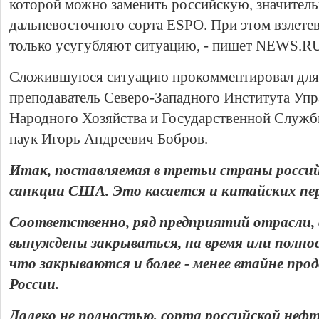
которой можно заменить российскую, значител
дальневосточного сорта ESPO. При этом взлетев
только усугубляют ситуацию, - пишет NEWS.RU
Сложившуюся ситуацию прокомментировал для
преподаватель Северо-Западного Института Уп
Народного Хозяйства и Государственной Служб
наук Игорь Андреевич Бобров.
Итак, поставляемая в третьи страны россий
Свидетельство
санкции США. Это касается и китайских пе
Соответственно, ряд предприятий отрасли, в
вынуждены закрываться, на время или полност
что закрываются и более - менее втайне пр
России.
Далеко не полностью, сорта российской неф