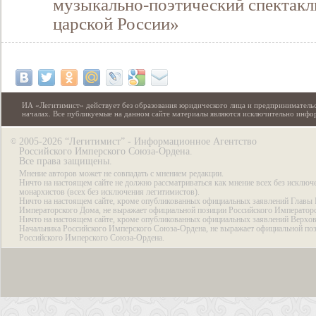
музыкально-поэтический спектакл
царской России»
ИА «Легитимист» действует без образования юридического лица и предпринимательс
началах. Все публикуемые на данном сайте материалы являются исключительно инф
2005-2026 “Легитимист” - Информационное Агентство
©
Российского Имперского Союза-Ордена.
Все права защищены.
Мнение авторов может не совпадать с мнением редакции.
Ничто на настоящем сайте не должно рассматриваться как мнение всех без исключ
монархистов (всех без исключения легитимистов).
Ничто на настоящем сайте, кроме опубликованных официальных заявлений Главы 
Императорского Дома, не выражает официальной позиции Российского Император
Ничто на настоящем сайте, кроме опубликованных официальных заявлений Верхов
Начальника Российского Имперского Союза-Ордена, не выражает официальной по
Российского Имперского Союза-Ордена.