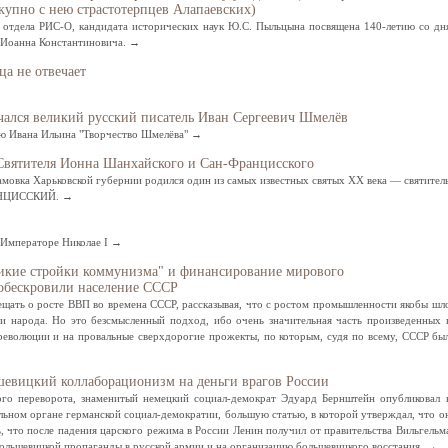
купно с нею страстотерпцев Алапаевских)
 отдела РИС-О, кандидата исторических наук Ю.С. Пыльцына посвящена 140-летию со дн
 Иоанна Константиновича. →
ца не отвечает
нчался великий русский писатель Иван Сергеевич Шмелёв
ью Ивана Ильина "Творчество Шмелёва" →
 Святителя Ионна Шанхайского и Сан-Францисского
Адамовка Харьковской губернии родился один из самых известных святых ХХ века — святител
НЦИССКИЙ. →
Свидетельство
 Императоре Николае I →
ликие стройки коммунизма" и финансирование мирового
обескровили население СССР
щать о росте ВВП во времена СССР, рассказывая, что с ростом промышленности якобы шл
и народа. Но это безсмысленный подход, ибо очень значительная часть произведенных 
еволюции и на провальные сверхдорогие прожекты, по которым, судя по всему, СССР бы
шевицкий коллаборационизм на деньги врагов России
ого переворота, знаменитый немецкий социал-демократ Эдуард Бернштейн опубликовал 
льном органе германской социал-демократии, большую статью, в которой утверждал, что о
, что после падения царского режима в России Ленин получил от правительства Вильгельм
большевицкой пропаганды в русской армии и на организацию большевицкого восстания. →