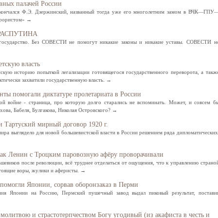
авных палачей России
скончался Ф.Э. Дзержинский, названный тогда уже его многолетним замом в ВЧК—ГПУ
ррористом» →
 РАСПУТИНА
государство. Без СОВЕСТИ не помогут никакие законы и никакие уставы. СОВЕСТИ н
тскую власть
скую историю попыткой легализации готовящегося государственного переворота, а такж
ктически захватили государственную власть. →
анты помогали диктатуре пролетариата в России
ой войне - страница, про которую долго старались не вспоминать. Может, и совсем б
охова, Бабеля, Булгакова, Николая Островского? →
 Тартуский мирный договор 1920 г.
мира выглядело для новой большевистской власти в России решением ряда дипломатических
Как Ленин с Троцким паровозную афёру проворачивали
шевиков после революции, всё труднее отделаться от ощущения, что к управлению страно
тоящие воры, жулики и аферисты. →
помогли Японии, сорвав оборонзаказ в Перми
ния Японии на Россию, Пермский пушечный завод выдал пиковый результат, постави
молитвою и страстотерпчеством Богу угодивый (из акафиста в честь и