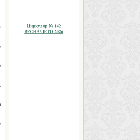
—
Циркуляр № 142
е
ВЕСНА/ЛЕТО 2026
е
ы
,
й
в