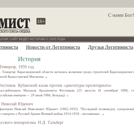
С нами Бог
16+
ЫТИЯ. САЙТ ВЕДЁТ ИСТОРИЮ С 2005 ГОДА
итимиста
Новости от Легитимиста
Друзья Легитимиста
История
Темиртау, 1959 год
 г. Темиртау Карагандинской области начались волнения среди строителей Карагандинског
нитой Казахстанской Магнитки →
остиков. Кубанский казак против «диктатуры пролетариата»
л-лейтенанта Михаила Архиповича Фостикова (25 августа (6 сентября) 1886, ст
оссийская империя — 29 июля 1966, Белград) →
: Николай Юденич
нфантерии Николай Николаевич Юденич (1862-1933). "Последний полководец суворовско
ли говорить о Русской Армии Великой войны 1914-1918 - несомненно. →
усского монархизма. Н.Д. Тальберг