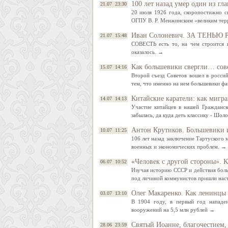
100 лет назад умер один из гл
21.07 23:30
20 июля 1926 года, скоропостижно 
ОГПУ В. Р. Менжинским «великим те
Иван Солоневич. ЗА ТЕНЬЮ
21.07 15:48
СОВЕСТЬ есть то, на чем строится 
оказалось. →
Как большевики свергли… сове
15.07 14:16
Второй съезд Советов вошел в россий
тем, что именно на нем большевики фа
Китайские каратели: как мигр
14.07 14:13
Участие китайцев в нашей Гражданск
забылась, да куда деть классику - Шол
Антон Крутиков. Большевики и
10.07 11:25
106 лет назад заключение Тартуского 
военных и экономических проблем. →
«Человек с другой стороны». 
06.07 10:52
Изучая историю СССР и действия боль
под личиной коммунистов пришли нас
Олег Макаренко. Как ленинцы 
03.07 13:10
В 1904 году, в первый год нападе
вооружений на 5,5 млн рублей →
Святый Иоанне, благочестием, 
28.06 23:59