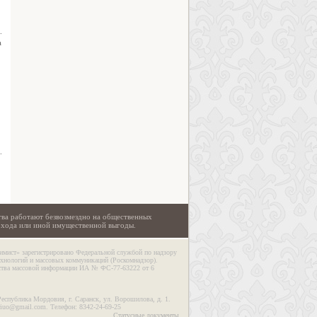
.
а
.
тва работают безвозмездно на общественных
охода или иной имущественной выгоды.
имист» зарегистрировано Федеральной службой по надзору
ехнологий и массовых коммуникаций (Роскомнадзор).
дства массовой информации ИА № ФС-77-63222 от 6
Республика Мордовия, г. Саранск, ул. Ворошилова, д. 1.
riuo@gmail.com. Телефон: 8342-24-69-25
Статусные документы