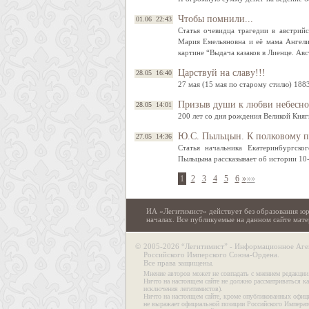
Чтобы помнили...
01.06 22:43
Статья очевидца трагедии в австри
Мария Емельяновна и её мама Ангели
картине “Выдача казаков в Лиенце. Авс
Царствуй на славу!!!
28.05 16:40
27 мая (15 мая по старому стилю) 188
Призыв души к любви небесн
28.05 14:01
200 лет со дня рождения Великой Кня
Ю.С. Пыльцын. К полковому пр
27.05 14:36
Статья начальника Екатеринбургско
Пыльцына рассказывает об истории 10
1
2
3
4
5
6
»
»»
ИА «Легитимист» действует без образования юр
началах. Все публикуемые на данном сайте ма
©
2005-2026 “Легитимист” - Информационное Аге
Российского Имперского Союза-Ордена.
Все права защищены.
Мнение авторов может не совпадать с мнением редакции
Ничто на настоящем сайте не должно рассматриваться ка
исключения легитимистов).
Ничто на настоящем сайте, кроме опубликованных офиц
не выражает официальной позиции Российского Императ