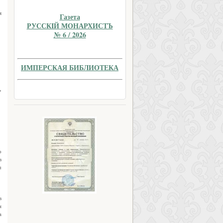
я
Газета
РУССКIЙ МОНАРХИСТЪ
№ 6 / 2026
ИМПЕРСКАЯ БИБЛИОТЕКА
ь
о
в
л
в
н
а