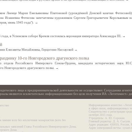
йском Лиенце Марии Емельяновны Платоновой (урождённой Донской казачки Фетисовой)
на Исакиевна Фетисова запечатлены художником Сергеем Григорьевичем Корольковым н
трия, июнь 1945 года"). →
3 года, в Успенском соборе Кремля состоялась коронация императора Александра III. →
ой
гини Елисаветы Михайловны, Герцогини Нассауской →
азднику 10-го Новгородского драгунского полка
го отдела Российского Имперского Союза-Ордена, кандидата исторических наук Ю.С
-го Новгородского драгунского полка. →
идического лица и предпринимательской деятельности не осуществляет. Сотрудники агентс
териалы являются исключительно информационными без цели получения ИА «Легитимист» д
нтство
Информационное агентство «Легит
в сфере связи, информационных т
Свидетельство о регистрации сре
октября 2015 года.
.
Учредитель: А. Ю. Сорокин.
к мнение всех без исключения монархистов (всех без
Главный редактор: Д. А. Сысуев.
Адрес редакции: 430010, Россия, 
иальных заявлений Главы Российского Императорского Дома,
Адрес электронной почты: sysuev.
орского Дома.