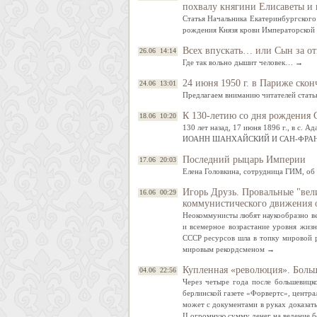
похвалу княгини Елисаветы и 
Статья Начальника Екатеринбургского
рождения Князя крови Императорской
Всех впускать… или Сын за от
26.06 14:14
Где так вольно дышит человек… →
24 июня 1950 г. в Париже ско
24.06 13:01
Предлагаем вниманию читателей стат
К 130-летию со дня рождения
18.06 10:20
130 лет назад, 17 июня 1896 г., в с. 
ИОАНН ШАНХАЙСКИЙ И САН-ФРА
Последний рыцарь Империи
17.06 20:03
Елена Головкина, сотрудница ГИМ, об
Игорь Друзь. Провальные "ве
16.06 00:29
коммунистического движения 
Неокоммунисты любят наукообразно ве
и всемерное возрастание уровня жизн
СССР ресурсов шла в топку мировой р
мировым рекордсменом →
Купленная «революция». Боль
04.06 22:56
Через четыре года после большевицк
берлинской газете «Форвертс», центра
может с документами в руках доказать
II огромную сумму денег на ведение 