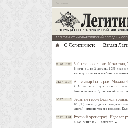
Бесплатно
ЛЕГИТИМИСТ - МОНАРХИЧЕСКИЙ ВЗГЛЯД НА СОБ
О Легитимисте
Взгляд Лег
Забытое восстание: Казахстан, 
05.08 15:04
В ночь с 1 на 2 августа 1959 года в
металлургического комбината – знаме
Александр Гончаров. Михаил Ф
31.07 13:37
К 60-летию со дня кончины генера
Баталпашинская, Кубанская область, Р
Забытые герои Великой войны
30.07 11:18
18 (30) июля, родился генерал-от-и
школы" - именно так его называли. Ес
Русский хронограф. Идеолог р
24.07 16:31
К 135-летию Н.Д. Тальберга →