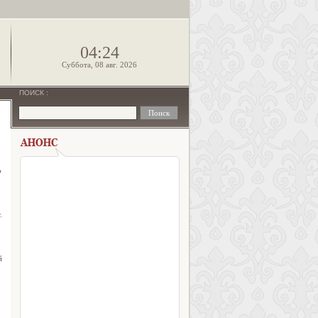
!
04:24
Суббота, 08 авг. 2026
ПОИСК
:
о
.
й