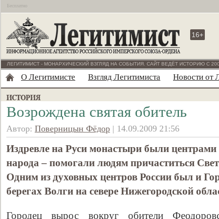
Бесплатно
16+
ЛЕГИТИМИСТ - МОНАРХИЧЕСКИЙ ВЗГЛЯД НА СОБЫТИЯ. САЙТ ВЕДЁТ ИСТОРИЮ С 200
О Легитимисте
Взгляд Легитимиста
Новости от 
Возрождена святая обитель
Автор:
Поверницын Фёдор
| 14.09.2009 21:56
Издревле на Руси монастыри были центрами
народа – помогали людям причаститься Све
Одним из духовных центров России был и Го
берегах Волги на севере Нижегородской обла
Городец вырос вокруг обители Феодоровс