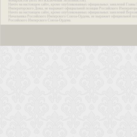
монархистов (всех без исключения легитимистов).
Ничто на настоящем сайте, кроме опубликованных официальных заявлений Главы 
Императорского Дома, не выражает официальной позиции Российского Император
Ничто на настоящем сайте, кроме опубликованных официальных заявлений Верхов
Начальника Российского Имперского Союза-Ордена, не выражает официальной по
Российского Имперского Союза-Ордена.