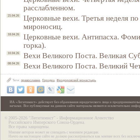
расслабленном.
Церковные вехи. Третья неделя по 
25.04.26
мироносиц.
Церковные вехи. Антипасха. Фоми
18.04.26
горка).
Вехи Великого Поста. Великая Су
10.04.26
Вехи Великого Поста. Великий Чет
08.04.26
Теги:
православие
,
Городец
,
Феодоровский монастырь
ИА «Легитимист» действует без образования юридического лица и предпринимательс
началах. Все публикуемые на данном сайте материалы являются исключительно инф
2005-2026 “Легитимист” - Информационное Агентство
©
Российского Имперского Союза-Ордена.
Все права защищены.
Мнение авторов может не совпадать с мнением редакции.
Ничто на настоящем сайте не должно рассматриваться как мнение всех без исключ