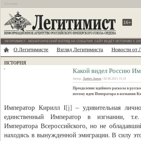
Бесплатно
16+
ЛЕГИТИМИСТ - МОНАРХИЧЕСКИЙ ВЗГЛЯД НА СОБЫТИЯ. САЙТ ВЕДЁТ ИСТОРИЮ С 200
О Легитимисте
Взгляд Легитимиста
Новости от 
Какой видел Россию Им
Автор:
Любич Антон
| 03.06.2011 21:51
Преодоление идейного раскола в русско
потому идеи Императора в изгнании К
Император Кирилл I
[i]
– удивительная лично
единственный Император в изгнании, т.е
Императора Всероссийского, но не обладавший
находясь в вынужденной эмиграции. В силу это