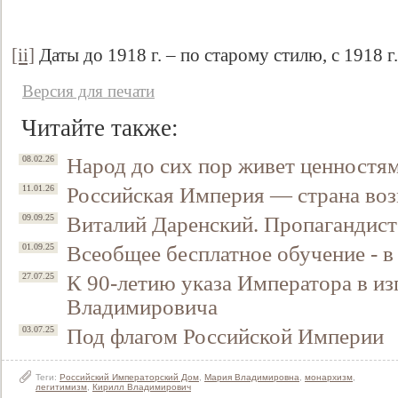
[ii]
Даты до 1918 г. – по старому стилю, с 1918 г
Версия для печати
Читайте также:
Народ до сих пор живет ценностя
08.02.26
Российская Империя — страна воз
11.01.26
Виталий Даренский. Пропагандист
09.09.25
Всеобщее бесплатное обучение - 
01.09.25
К 90-летию указа Императора в и
27.07.25
Владимировича
Под флагом Российской Империи
03.07.25
Теги:
Российский Императорский Дом
,
Мария Владимировна
,
монархизм
,
легитимизм
,
Кирилл Владимирович