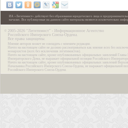
ИА «Легитимист» действует без образования юридического лица и предпринимательс
началах. Все публикуемые на данном сайте материалы являются исключительно инф
2005-2026 “Легитимист” - Информационное Агентство
©
Российского Имперского Союза-Ордена.
Все права защищены.
Мнение авторов может не совпадать с мнением редакции.
Ничто на настоящем сайте не должно рассматриваться как мнение всех без исключ
монархистов (всех без исключения легитимистов).
Ничто на настоящем сайте, кроме опубликованных официальных заявлений Главы 
Императорского Дома, не выражает официальной позиции Российского Император
Ничто на настоящем сайте, кроме опубликованных официальных заявлений Верхов
Начальника Российского Имперского Союза-Ордена, не выражает официальной по
Российского Имперского Союза-Ордена.