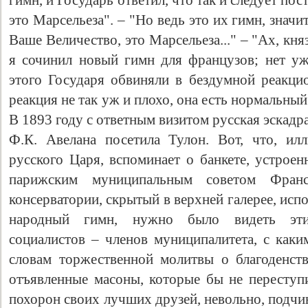
гимн, и Государь от­ветил, что так и следует по
это Марсельеза". – "Но ведь это их гимн, значит,
Ваше Величество, это Марсельеза..." – "Ах, кня
я сочинил новый гимн для французов; нет уж,
этого Государя обвиняли в бездумной реакцио
реакция не так уж и плохо, она есть нормальны
В 1893 году с ответным визитом русская эскад
Ф.К. Авелана посетила Тулон. Вот, что, ил
русского Царя, вспоминает о банкете, устрое
парижским муниципальным советом Фра
консерватории, скрытый в верхней галерее, ис
народный гимн, нужно было видеть эти
социалистов – членов муниципалитета, с каки
словам торжественной молитвы о благоденст
отъявленные масоны, которые бы не переступ
похорон своих лучших друзей, невольно, подч