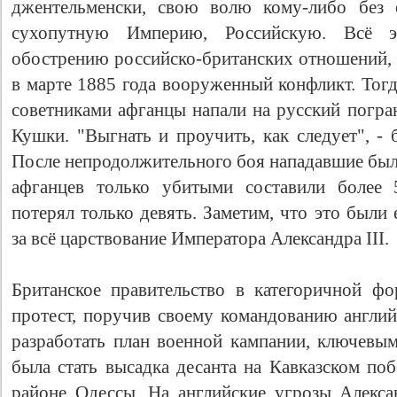
джентельменски, свою волю кому-либо без
сухопутную Империю, Российскую. Всё э
обострению российско-британских отношений
в марте 1885 года вооруженный конфликт. Тог
советниками афганцы напали на русский погра
Кушки. "Выгнать и проучить, как следует", - 
После непродолжительного боя нападавшие был
афганцев только убитыми составили более 
потерял только девять. Заметим, что это были
за всё царствование Императора Александра III.
Британское правительство в категоричной ф
протест, поручив своему командованию англ
разработать план военной кампании, ключев
была стать высадка десанта на Кавказском по
районе Одессы. На английские угрозы Алексан