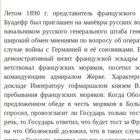
Летом 1890 г. представитель французского 
Буадефр был приглашен на манёвры русских во
начальником русского генерального штаба ге
широкий обмен мнениями по вопросу об операт
случае войны с Германией и её союзниками. 
демонстративный визит французской эскадры
ветствовал французских моряков, посетил э
командующим ад­миралом Жерве. Характер
докладе Императору гофмар­шалом князем В
пребывания французских моряков: Когда Обо
предложенном обеде в честь моряков в Боль
спросил, провозгласит ли Государь только тос
речь, то Государь ответил, что будет тост за Ф
на что Оболенский доложил, что в таких случа