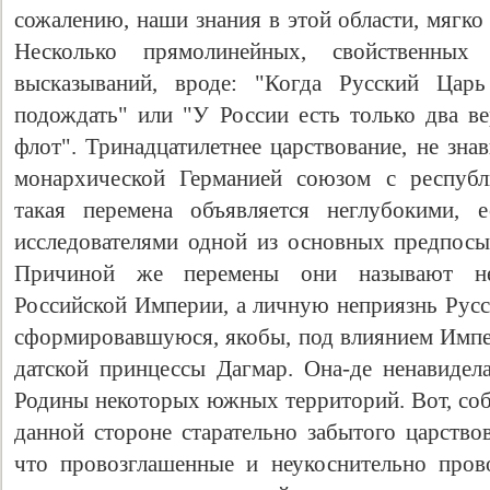
сожалению, наши знания в этой области, мягко
Несколько прямолинейных, свойственных 
высказываний, вроде: "Когда Русский Цар
подождать" или "У России есть только два в
флот". Тринадцатилетнее царствование, не зна
монархической Германией союзом с республ
такая перемена объявляется неглубокими, 
исследователями одной из основных предпос
Причиной же перемены они называют не
Российской Империи, а личную неприязнь Русс
сформировавшуюся, якобы, под влиянием Имп
датской принцессы Дагмар. Она-де ненавидел
Родины некоторых южных территорий. Вот, собс
данной стороне старательно забытого царствов
что провозглашенные и неукоснительно про