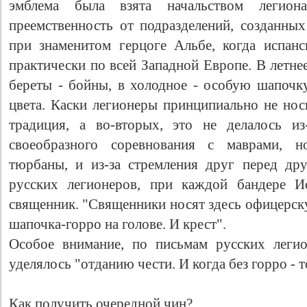
эмблема была взята начальством легион
преемственность от подразделений, созданных
при знаменитом герцоге Альбе, когда испан
практически по всей Западной Европе. В летне
береты - бойны, в холодное - особую шапочку
цвета. Каски легионеры принципиально не нос
традиция, а во-вторых, это не делалось из
своеобразного соревнования с маврами, 
тюрбаны, и из-за стремления друг перед др
русских легионеров, при каждой бандере И
священник. "Священники носят здесь офицерску
шапочка-горро на голове. И крест".
Особое внимание, по письмам русских легио
уделялось "отданию чести. И когда без горро - т
Как получить очередной чин?