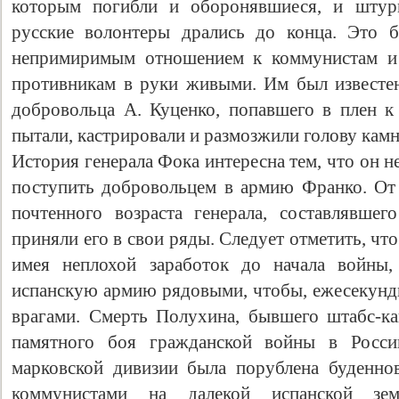
которым погибли и оборонявшиеся, и штур
русские волонтеры дрались до конца. Это б
непримиримым отношением к коммунистам и 
противникам в руки живыми. Им был известе
добровольца А. Куценко, попавшего в плен к 
пытали, кастрировали и размозжили голову камн
История генерала Фока интересна тем, что он н
поступить добровольцем в армию Франко. От е
почтенного возраста генерала, составлявше
приняли его в свои ряды. Следует отметить, ч
имея неплохой заработок до начала войны,
испанскую армию рядовыми, чтобы, ежесекундн
врагами. Смерть Полухина, бывшего штабс-ка
памятного боя гражданской войны в России
марковской дивизии была порублена буденно
коммунистами на далекой испанской зем