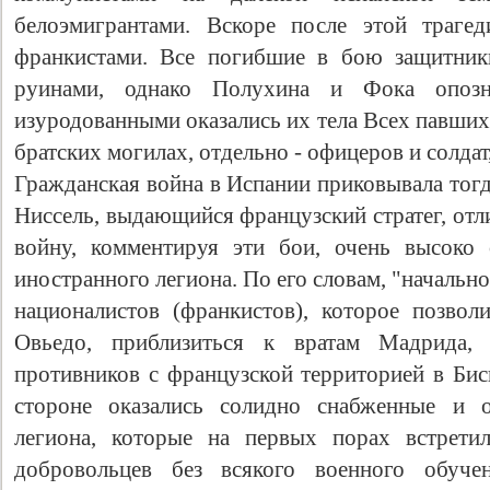
белоэмигрантами. Вскоре после этой траге
франкистами. Все погибшие в бою защитник
руинами, однако Полухина и Фока опозна
изуродованными оказались их тела Всех павших
братских могилах, отдельно - офицеров и солдат,
Гражданская война в Испании приковывала тогд
Ниссель, выдающийся французский стратег, от
войну, комментируя эти бои, очень высоко 
иностранного легиона. По его словам, "начальн
националистов (франкистов), которое позво
Овьедо, приблизиться к вратам Мадрида,
противников с французской территорией в Биск
стороне оказались солидно снабженные и о
легиона, которые на первых порах встрети
добровольцев без всякого военного обуче