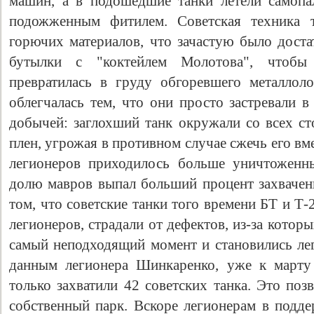
машин, а в подошедшие танки летели самопа
подожженным фитилем. Советская техника т
горючих материалов, что зачастую было доста
бутылки с "коктейлем Молотова", чтобы
превратилась в груду обгоревшего металлол
облегчалась тем, что они просто застревали в
добычей: заглохший танк окружали со всех ст
плен, угрожая в противном случае сжечь его вм
легионеров приходилось больше уничтоженны
долю мавров выпал больший процент захваче
том, что советские танки того времени БТ и Т-
легионеров, страдали от дефектов, из-за которы
самый неподходящий момент и становились ле
данным легионера Шинкаренко, уже к марту
только захватили 42 советских танка. Это по
собственный парк. Вскоре легионерам в подде