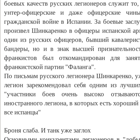
боевых качеств русских легионеров служит то,
унтер-офицерские и даже офицерские чины
гражданской войне в Испании. За боевые засл
произвел Шинкаренко в офицеры испанской а
один из русских офицеров, бывший кавалерист
бандеры, но и в знак высшей признательнос
франкистов был откомандирован для заня
франкистской партии "Фаланга".
По письмам русского легионера Шинкаренко, уж
легион зарекомендовал себя одним из лучши
"участники боев очень высоко отзывают
иностранного легиона, в которых есть хороший
все испанцы"
Броня слаба. И танк уже заглох
Основными конкурентами легионеров в "добы