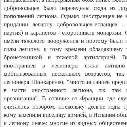
добровольцев были переведены сюда из дру
пополнений легиона. Однако иностранцев не 
придании легиону добровольцев-испанцев - 
партия) и карлистов - сторонников монархии.
имели тяжелого вооружения и поэтому были 
силы легиону, к тому времени обладавшему т
бронетехникой и тяжелой артиллерией. Вп
иностранцев в легионеры стали активно
мобилизованных нескольких возрастов, та
легионера Шинкаренко, "много испанцев пред
в части иностранного легиона, т.к. там 
организация". В отличие от Франции, где сл
считалось позором, поскольку долгие годы т
кому заменили виселицу армией, в Испании об
к легиону иначе: многие из видных обществен