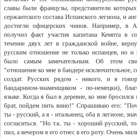
славы были французы, представители которых
сержантского состава Испанского легиона, и ан
достигли офицерских чинов. Например, в А
получил факт участия капитана Кемпта в со
течение двух лет в гражданской войне, верн
русским отношение не только испанцев, но и 
было самым замечательным. Об этом свид
"отношение ко мне в бандере исключительное, с
солдат. Русских рядом - никого, и я гово
бандарином-знаменщиком - по-немецки), бла
языке. Когда я был в деревне, ко мне бросился
брат, пойдем пить вино!" Спрашиваю его: "Поч
ты - русский, а я - итальянец, оба в легионе, зн
согласиться. "Но т.к. ты - хороший русский, то
пил, а вечером я его отнес в его роту. Очень ми