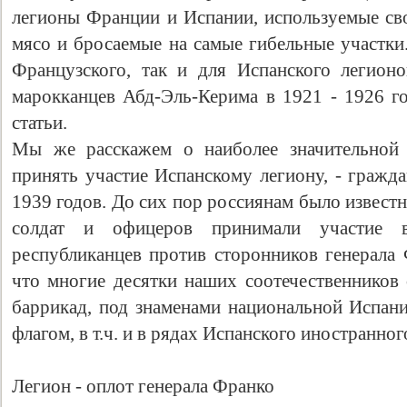
легионы Франции и Испании, используемые св
мясо и бросаемые на самые гибельные участки
Французского, так и для Испанского легион
марокканцев Абд-Эль-Керима в 1921 - 1926 го
статьи.
Мы же расскажем о наиболее значительной 
принять участие Испанскому легиону, - гражд
1939 годов. До сих пор россиянам было известн
Свидетельство
солдат и офицеров принимали участие 
республиканцев против сторонников генерала 
что многие десятки наших соотечественников 
баррикад, под знаменами национальной Испан
флагом, в т.ч. и в рядах Испанского иностранног
Легион - оплот генерала Франко