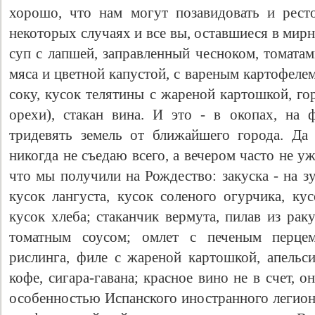
хорошо, что нам могут позавидовать и ресто
некоторых случаях и все вы, оставшиеся в мирн
суп с лапшей, заправленный чесноком, томатам
мяса и цветной капустой, с вареным картофелем
соку, кусок телятины с жареной картошкой, го
орехи), стакан вина. И это - в окопах, на 
тридевять земель от ближайшего города. Д
никогда не съедаю всего, а вечером часто не 
что мы получили на Рождество: закуска - на зу
кусок лангуста, кусок соленого огурчика, ку
кусок хлеба; стаканчик вермута, пилав из рак
томатным соусом; омлет с печеным перцем
рислинга, филе с жареной картошкой, апельси
кофе, сигара-гавана; красное вино не в счет, 
особенностью Испанского иностранного легиона