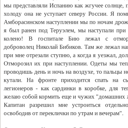
мы представляли Испанию как жгучее солнце, п
холоду она не уступает северу России. Я пом
Амборасинском наступлении мы по ночам дрожа
я был ранен под Теруэлем, мы наступали при 
колено! В госпитале Бию лежал с отмо
доброволец Николай Бибиков. Там же лежал на
при мне отрезали ступню, а когда я уезжал, д
Отморозил их при наступлении. Одеты мы тепл
проводишь день и ночь на воздухе, то пальцы но
кутали. На фронте приходится спать на с
легионеров - как сардинки в коробке, для те
желаю собой кормить еще и чужих "домашних ж
Капитан разрешил мне устроиться отдельн
освободив от переклички по утрам и вечерам".