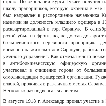
строю. По окончании курса Гукаев получил н
школу прапорщиков, которую окончил в мае 1
был направлен в распоряжение начальника Ка
назначен на должность младшего офицера в 16
расквартированный в гор. Сарапуле. В сентяб
ротой убыл на фронт, но, не доехав до фронта
большевистского переворота прапорщика де
временно на жительство в Сарапуле, работал с
уездного управления. Как отмечал много позже
Свидетельство
в антибольшевистскую офицерскую органи
участвовал в очищении города от большеви
самоликвидации офицерской организации Гукае
властей, проживая в раз-личных местах Сарапуль
Несколько раз подвергался арестам.
В августе 1918 г. Александр принял участие в