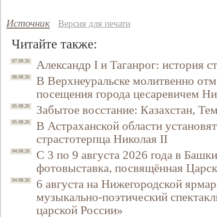
Источник
Версия для печати
Читайте также:
Александр I и Таганрог: история с
07.08.26
В Верхнеуральске молитвенно отм
06.08.26
посещения города цесаревичем Н
Забытое восстание: Казахстан, Тем
05.08.26
В Астраханской области установят
05.08.26
страстотерпца Николая II
С 3 по 9 августа 2026 года в Башк
04.08.26
фотовыставка, посвящённая Царск
6 августа на Нижегородской ярмар
04.08.26
музыкально-поэтический спектакл
царской России»