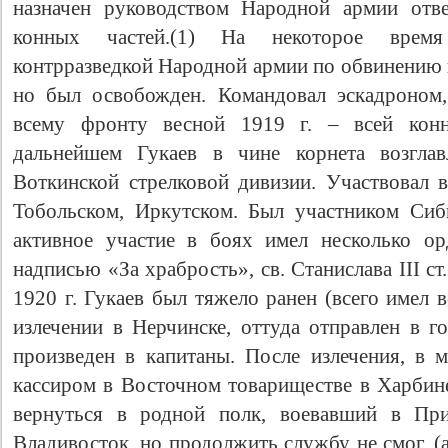
назначен руководством Народной армии отв
конных частей.(1) На некоторое время 
контрразведкой Народной армии по обвинению в
но был освобожден. Командовал эскадроном,
всему фронту весной 1919 г. – всей кон
дальнейшем Гукаев в чине корнета возглав
Воткинской стрелковой дивизии. Участвовал 
Тобольском, Иркутском. Был участником Сиб
активное участие в боях имел несколько ор
надписью «За храбрость», св. Станислава III ст
1920 г. Гукаев был тяжело ранен (всего имел 
излечении в Нерчинске, оттуда отправлен в г
произведен в капитаны. После излечения, в м
кассиром в Восточном товариществе в Харбине
вернуться в родной полк, воевавший в При
Владивосток, но продолжить службу не смог, (а