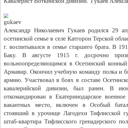
Кавалерист Воткинской дивизии. Гукаев Алекс
Александр Николаевич Гукаев родился 29 ап
осетинской семье в селе Катгорон Терской обла
г. воспитывался в семье старшего брата. В 19
Баку. В августе 1915 г. досрочно при
вольноопределяющимся в Осетинский конный 
Армавир. Окончил учебную команду полка и 
армию. Участвовал в боях в составе Осетинск
кавалерийской дивизии, был ранен. В ию
откомандирован в Екатеринодарское военное
вакантных место, включен в Особый батал
стоявший в урочище Лагодехи Тифлисской гу
штаб-квартира Тифлисского гренадерского пол