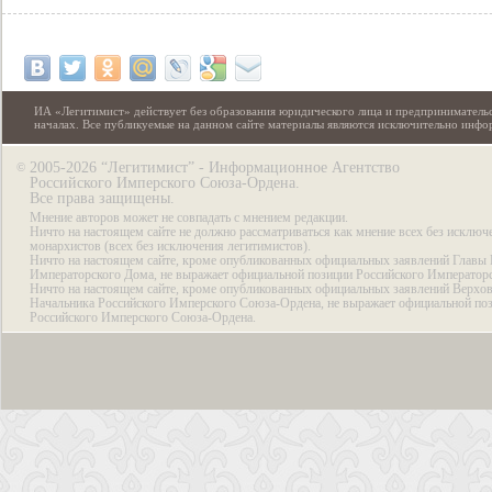
ИА «Легитимист» действует без образования юридического лица и предпринимательс
началах. Все публикуемые на данном сайте материалы являются исключительно инф
2005-2026 “Легитимист” - Информационное Агентство
©
Российского Имперского Союза-Ордена.
Все права защищены.
Мнение авторов может не совпадать с мнением редакции.
Ничто на настоящем сайте не должно рассматриваться как мнение всех без исключ
монархистов (всех без исключения легитимистов).
Ничто на настоящем сайте, кроме опубликованных официальных заявлений Главы 
Императорского Дома, не выражает официальной позиции Российского Император
Ничто на настоящем сайте, кроме опубликованных официальных заявлений Верхов
Начальника Российского Имперского Союза-Ордена, не выражает официальной по
Российского Имперского Союза-Ордена.