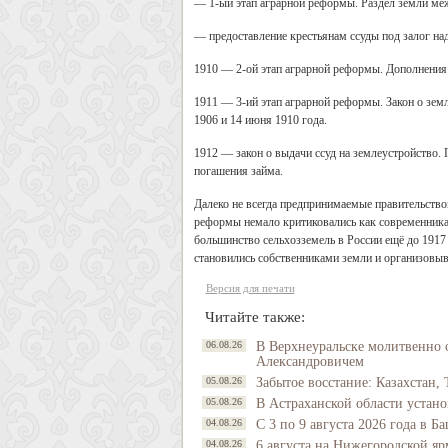
— 1-ый этап аграрной реформы. Раздел земли м
— предоставление крестьянам ссуды под залог на
1910 — 2-ой этап аграрной реформы. Дополнения к
1911 — 3-ий этап аграрной реформы. Закон о зем
1906 и 14 июня 1910 года.
1912 — закон о выдачи ссуд на землеустройство. 
погашения займа.
Далеко не всегда предпринимаемые правительств
реформы немало критиковались как современниками
большинство сельхозземель в России ещё до 1917 
становились собственниками земли и организовыв
Версия для печати
Читайте также:
06.08.26
В Верхнеуральске молитвенно 
Александровичем
05.08.26
Забытое восстание: Казахстан, 
05.08.26
В Астраханской области устано
04.08.26
С 3 по 9 августа 2026 года в 
04.08.26
6 августа на Нижегородской яр