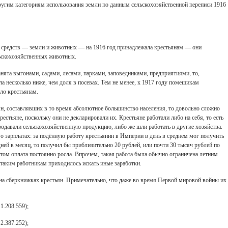
ругим категориям использования земли по данным сельскохозяйственной переписи 1916
 средств — земли и животных — на 1916 год принадлежала крестьянам — они
льскохозяйственных животных.
анята выгонами, садами, лесами, парками, заповедниками, предприятиями, то,
ла несколько ниже, чем доля в посевах. Тем не менее, к 1917 году помещикам
ло крестьянам.
ян, составлявших в то время абсолютное большинство населения, то довольно сложно
рестьяне, поскольку они не декларировали их. Крестьяне работали либо на себя, то есть
родавали сельскохозяйственную продукцию, либо же шли работать в другие хозяйства.
 зарплатах: за подённую работу крестьянин в Империи в день в среднем мог получить
 дней в месяц, то получил бы приблизительно 20 рублей, или почти 30 тысяч рублей по
этом оплата постоянно росла. Впрочем, такая работа была обычно ограничена летним
 таким работникам приходилось искать иные заработки.
 на сберкнижках крестьян. Примечательно, что даже во время Первой мировой войны их
1.208.559);
2.387.252);