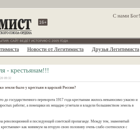
С нами Бог
16+
ЫТИЯ. САЙТ ВЕДЁТ ИСТОРИЮ С 2005 ГОДА
итимиста
Новости от Легитимиста
Друзья Легитимиста
ля - крестьянам!!!
20 09:32
о земли было у крестьян в царской России?
что до государственного переворота 1917 года крестьянам жилось невыносимо ужасно и
простых работяг, а помещики их нещадно угнетали и владели большинством земель в
 на революционной и последующей советской пропаганде. Между тем, знаменитый
крестьянам» как минимум на вторую свою половину очень слабо соотносился с