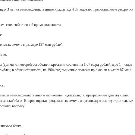
щих 3 лет на сельскохозяйственные нужды под 4 % годовых, предоставление рассрочки
сельскохозяйственной промышленности.
е.
ельных земель в размере 127 млн рублей.
ению;
(сумма, от которой освободили крестьян, составляла 1.67 млрд рублей, а до 1 января
 рублей; в общей сложности, на 1904 год выкупные платежи приносили в казну 87 млн
су;
е земли сельскохозяйственного назначения подлежали, по прекращению действующих
стьянский банк. Вопрос оценки продаваемых земель и организация землеустроительных
гроному вопросу;
янского банка;