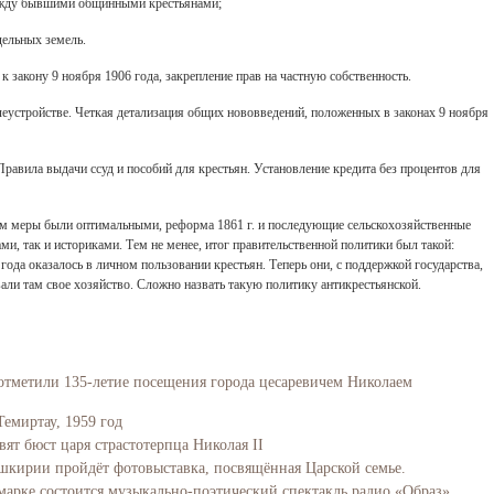
ежду бывшими общинными крестьянами;
дельных земель.
 закону 9 ноября 1906 года, закрепление прав на частную собственность.
леустройстве. Четкая детализация общих нововведений, положенных в законах 9 ноября
Правила выдачи ссуд и пособий для крестьян. Установление кредита без процентов для
ом меры были оптимальными, реформа 1861 г. и последующие сельскохозяйственные
, так и историками. Тем не менее, итог правительственной политики был такой:
года оказалось в личном пользовании крестьян. Теперь они, с поддержкой государства,
али там свое хозяйство. Сложно назвать такую политику антикрестьянской.
отметили 135-летие посещения города цесаревичем Николаем
Темиртау, 1959 год
вят бюст царя страстотерпца Николая II
Башкирии пройдёт фотовыставка, посвящённая Царской семье.
марке состоится музыкально-поэтический спектакль радио «Образ»