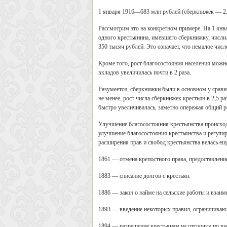
1 января 1916—683 млн рублей (сберкнижек — 2.
Рассмотрим это на конкретном примере. На 1 январ
одного крестьянина, имевшего сберкнижку, числил
350 тысяч рублей. Это означает, что немалое числ
Кроме того, рост благосостояния населения можн
вкладов увеличилась почти в 2 раза.
Разумеется, сберкнижки были в основном у сравни
не менее, рост числа сберкнижек крестьян в 2,5 
быстро увеличивалась, заметно опережая общий р
Улучшение благосостояния крестьянства происход
улучшение благосостояния крестьянства и регули
расширения прав и свобод крестьянства велась ещё
1861 — отмена крепостного права, предоставление
1883 — списание долгов с крестьян.
1886 — закон о найме на сельские работы и взаим
1893 — введение некоторых правил, ограничиваю
1894 — разрешение крестьянам на отсрочку по в