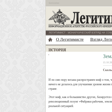
Бесплатно
ЛЕГИТИМИСТ - МОНАРХИЧЕСКИЙ ВЗГЛЯД НА СОБ
О Легитимисте
Взгляд Лег
Зем
15.10.20
Скольк
И по сию пору весьма распространен миф о том, 
ничего не делалось для улучшения уровня жизни 
стране.
Этот миф, как и большинство других, базируется
революционный лозунг «Фабрики рабочим, земли 
реальной ситуацией.