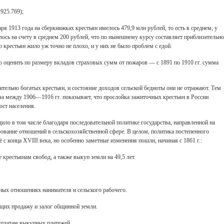
925.769);
я 1913 года на сберкнижках крестьян имелось 479,9 млн рублей, то есть в среднем, у
ось на счету в среднем 200 рублей, что по нынешнему курсу составляет приблизительно
о крестьян жило уж точно не плохо, и у них не было проблем с едой.
о оценить по размеру вкладов страховых сумм от пожаров — с 1891 по 1910 гг. сумма
тельно богатых крестьян, и состояние доходов сельской бедноты они не отражают. Тем
раза между 1906—1916 гг. показывает, что прослойка зажиточных крестьян в России
ост населения.
Свидетельство
ило в том числе благодаря последовательной политике государства, направленной на
рование отношений в сельскохозяйственной сфере. В целом, политика постепенного
 с конца XVIII века, но особенно заметные изменения пошли, начиная с 1861 г.:
 крестьянам свобод, а также выкуп земли на 49,5 лет.
ных отношениях нанимателя и сельского рабочего.
щих продажу и залог общинной земли.
ыплатам выкупных платежей.