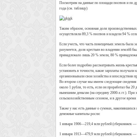
Посмотрим на данные по площади посевов и по д
года (см. таблицу)
Таким образом, основная доля производственных
осуществляли 89,3 % посевов и владели 94 % се
Если учесть, что часть помещичьих земель была з
разумеется, доля крестьян во владении землёй бы
принадлежало лишь 20 % земли, 80 % принадлежа
Если более подробно рассматривать жизнь кресть
установить в точности, какие зарплаты получали к
организовывали свои хозяйства и впоследствии п
Во втором случае мы имеем следующие сведения о
около 1 рубля, то есть, если он проработал бы 20
нынешним деньгам (на середину 2000-х гг.). При 
сельскохозяйственным сезоном, и в другое время
Также у нас есть данные о суммах, накопившихся
денежные капиталы росли:
1 января 1906—219,4 млн рублей (сберкнижек — 
1 января 1913—479,9 млн рублей (сберкнижек — 