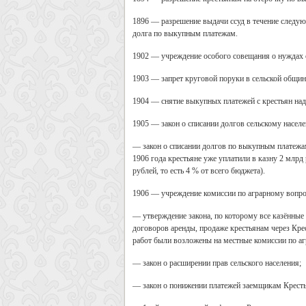
1896 — разрешение выдачи ссуд в течение следую
долга по выкупным платежам.
1902 — учреждение особого совещания о нуждах 
1903 — запрет круговой поруки в сельской общин
1904 — снятие выкупных платежей с крестьян над
1905 — закон о списании долгов сельскому насел
— закон о списании долгов по выкупным платежам 
1906 года крестьяне уже уплатили в казну 2 млрд
рублей, то есть 4 % от всего бюджета).
1906 — учреждение комиссии по аграрному вопро
— утверждение закона, по которому все казённы
договоров аренды, продаже крестьянам через Кре
работ были возложены на местные комиссии по а
— закон о расширении прав сельского населения;
— закон о понижении платежей заемщикам Кресть