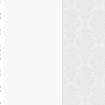
ь
м
й
к
в
о
и
я
и
с
о
и
и
к