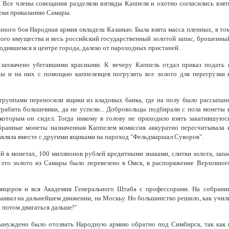
 Все члены совещания разделяли взгляды Каппеля и охотно согласились взят
реки приказанию Самары.
ного боя Народная армия овладела Казанью. Была взята масса пленных, в то
ного имущества и весь российский государственный золотой запас, брошенны
одившемся в центре города, далеко от пароходных пристаней.
 захвачено убегавшими красными. К вечеру Каппель отдал приказ подать 
ы и на них с помощью каппелевцев погрузить все золото для перегрузки 
группами переносили ящики из кладовых банка, где на полу было рассыпан
грабить большевики, да не успели... Добровольцы подбирали с пола монеты 
 которым он сидел. Тогда никому в голову не приходило взять закатившуюс
бранные монеты назначенная Каппелем комиссия аккуратно пересчитывала 
равляла вместе с другими ящиками на пароход "Фельдмаршал Суворов".
 в монетах, 100 миллионов рублей кредитными знаками, слитки золота, запа
 это золото из Самары было перевезено в Омск, в распоряжение Верховног
ицеров и вся Академия Генерального Штаба с профессорами. На собрани
аивал на дальнейшем движении, на Москьу. Но большинство решило, как учил
а потом двигаться дальше!"
вынуждено было отозвать Народную армию обратно под Симбирск, так как 