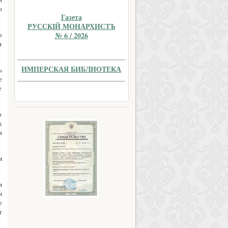
ю
Газета
РУССКIЙ МОНАРХИСТЪ
№ 6 / 2026
о
и
ИМПЕРСКАЯ БИБЛИОТЕКА
ь
е
е
ю
к
а
м
и
н
е
т