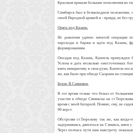
Красным пришли большие пополнения во гла
Симбирск был в безвыходном положении, по
своей Народной армией и - правда, не без тр
Опять под Казань.
Не докончив удачно начатой операции п
пароходы и баржи и идти под Казань, ф
формированиям.
Опоздав под Казань, Каппель принужден 
Услона и дать несколько ожесточенных бое
взять инициативу в свои руки, Каппель посл
же, как было при обходе Сызрани на станции
Борис В.Савинков.
В это время только что бежал от большеви
участие в обходе Свияжска на ст.Тюрельмы
время с моей батареей. Помню, ему, не сиде
90 верст.
Обстреляв ст.Тюрельму так же, как когда-
задерживаясь, двигаться на Сзияжск, имея 
Через полчаса пути нам навстречу показал