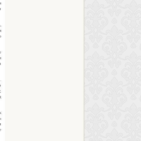
и
ы
,
м
ю
е
и
ы
.
ю
,
д
к
ь
м
е