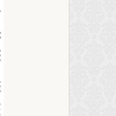
о
а
м
о
ы
к
ь
е
о
е
.
,