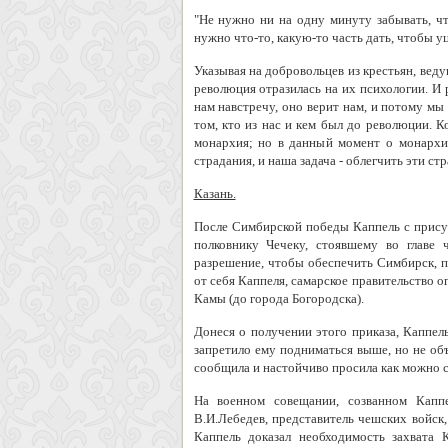
"Не нужно ни на одну минуту забывать, чт
нужно что-то, какую-то часть дать, чтобы уц
Указывая на добровольцев из крестьян, веду
революция отразилась на их психологии. И р
нам навстречу, оно верит нам, и потому мы
том, кто из нас и кем был до революции. К
монархия; но в данный момент о монархи
страдания, и наша задача - облегчить эти стр
Казань.
После Симбирской победы Каппель с присущ
полковнику Чечеку, стоявшему во главе 
разрешение, чтобы обеспечить Симбирск, п
от себя Каппеля, самарское правительство 
Камы (до города Богородска).
Донеся о получении этого приказа, Каппел
запретило ему подниматься выше, но не об
сообщила и настойчиво просила как можно с
На военном совещании, созванном Каппе
В.И.Лебедев, представитель чешских войск
Каппель доказал необходимость захвата 