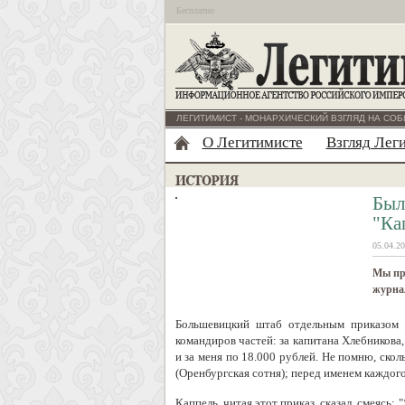
Бесплатно
ЛЕГИТИМИСТ - МОНАРХИЧЕСКИЙ ВЗГЛЯД НА СОБ
О Легитимисте
Взгляд Лег
Был
"Ка
05.04.20
Мы пр
журна
Большевицкий штаб отдельным приказом н
командиров частей: за капитана Хлебникова
и за меня по 18.000 рублей. Не помню, скол
(Оренбургская сотня); перед именем каждого
Каппель, читая этот приказ, сказал, смеясь: