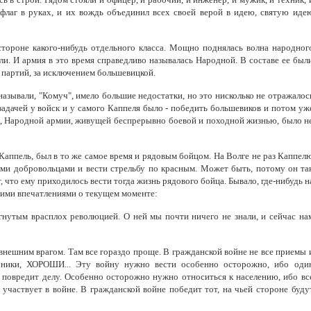
флаг в руках, и их вождь объединил всех своей верой в идею, святую иде
тороне какого-нибудь отдельного класса. Мощно поднялась волна народног
мли. И армия в это время справедливо называлась Народной. В составе ее был
 партий, за исключением большевицкой.
 называли, "Комуч", имело большие недостатки, но это нисколько не отражалос
адачей у войск и у самого Каппеля было - победить большевиков и потом уж
но, Народной армии, живущей беспрерывно боевой и походной жизнью, было н
 Каппель, был в то же самое время и рядовым бойцом. На Волге не раз Каппел
Свидетельство
оими добровольцами и вести стрельбу по красным. Может быть, потому он та
, что ему приходилось вести тогда жизнь рядового бойца. Бывало, где-нибудь н
воими впечатлениями о текущем моменте:
гнутым врасплох революцией. О ней мы почти ничего не знали, и сейчас на
с внешним врагом. Там все гораздо проще. В гражданской войне не все приемы 
бники, ХОРОШИ... Эту войну нужно вести особенно осторожно, ибо оди
о повредит делу. Особенно осторожно нужно относиться к населению, ибо вс
 участвует в войне. В гражданской войне победит тот, на чьей стороне буду