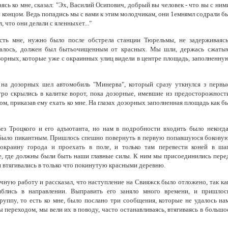
сь ко мне, сказал: "Эх, Василий Осипович, добрый вы человек - что вы с ним
ло с концом. Ведь попадись мы с вами к этим молодчикам, они 1емнямл содрали б
, что они делали с яленныхет..."
есть мне, нужно было после обстрела станции Тюрельмы, не задерживаясь
агалось, должен был бытьочищенным от красных. Мы шли, держась сжаты
озорных, которые уже с окраинных улиц видели в центре площадь, заполненну
 на дозорных шел автомобиль "Минерва", который сразу уткнулся з первы
тро скрылись в калитке ворот, пока дозорные, имевшие из предосторожност
ом, приказав ему ехать ко мне. На глазах дозорных заполненная площадь как б
ез Троцкого и его адъютанта, но нам в подробности входить было некогда
 было пикантным. Пришлось спешно повернуть в первую попавшуюся бокову
окраину города и проехать в поле, и только там перевести коней в шаг
е, где должны были быть наши главные силы. К ним мы присоединились пере
и втягивались в только что покинутую красными деревню.
ичную работу и рассказал, что наступление на Свияжск было отложено, так ка
лись в направлении. Выправить его заняло много времени, и пришлос
руппу, то есть ко мне, было послано три сообщения, которые не удалось на
 переходом, мы вели их в поводу, часто останавливаясь, втягиваясь в большо