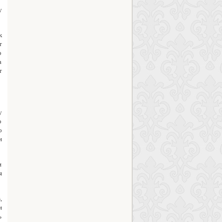
у
к
т
о
а
т
у
о
о
и
и
я
,
и
ь