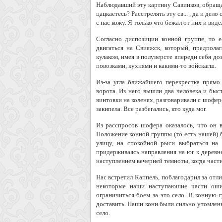
Наблюдавший эту картину Савинков, обращая
цацкаетесь? Расстрелять эту св... , да и де
с нас кожу. Я только что бежал от них и видел
Согласно диспозиции конной группе, то 
двигаться на Свияжск, который, предпол
кулаком, имея в полуверсте впереди себя д
повозками, кухнями и какими-то войскагш.
Из-за угла ближайшего перекрестка прямо
ворота. Из него вышли два человека и быс
винтовки на коленях, разговаривали с шофер
закипела. Все разбегались, кто куда мог.
Из расспросов шофера оказалось, что он в
Положение конной группы (то есть нашей)
улицу, на спокойной рыси выбраться на 
придерживаясь направления на юг к деревн
наступлением вечерней темноты, когда част
Нас встретил Каппель, поблагодарил за отл
некоторые наши наступаюшие части ошиб
ограничиться боем за это село. В конную г
доставить. Наши кони были сильно утомлены
село.