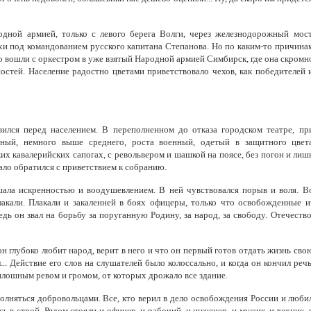
дной армией, только с левого берега Волги, через железнодорожный мост
и под командованием русского капитана Степанова. Но по каким-то причина
о вошли с оркестром в уже взятый Народной армией Симбирск, где она скромн
остей. Население радостно цветами приветствовало чехов, как победителей 
ился перед населением. В переполненном до отказа городском театре, пр
ный, немного выше среднего, роста военный, одетый в защитного цвет
их кавалерийских сапогах, с револьвером и шашкой на поясе, без погон и лиш
тало обратился с приветствием к собранию.
шала искренностью и воодушевлением. В ней чувствовался порыв и воля. В
акали. Плакали и закаленней в боях офицеры, только что освобожденные и
дь он звал на борьбу за поруганную Родину, за народ, за свободу. Отечество
он глубоко любит народ, верит в него и что он первый готов отдать жизнь сво
л... Действие его слов на слушателей было колоссально, и когда он кончил речь
сплошным ревом и громом, от которых дрожало все здание.
олняться добровольцами. Все, кто верил в дело освобождения России и люби
сь в строй. Рядом стояли и офицер, и рабочий, и инженер, и мужик, и техник, 