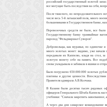
российский государственный золотой запас.
все могущие быть последствия на себя, воп
После тяжелого, но непродолжительного ноч
числе весь 5-й латышский полк, много воен
большевиками в Государственном банке, нах
Перевозочных средств не было, все было
Государственному банку трамвайные вагон
пароход "Фельдмаршал Суворов".
Добровольцы, как муравьи, по одиночке и 
много золотых монет: видимо, уже начали 
передавали их Каппелю, кладя на стол, за
золотую монету себе на память. Все подо
снова укладывала и забивала в яшики и отп
Было погружено 650.000.000 золотых рублей
платины и другие ценности. Впоследствии
Правителя адмирала А.В.Колчака.
В Казани были десятки тысяч рядовых оф
офицеров Генерального Штаба Каппель наст
учебники: "Сначала закрепить завоеванное, 
А через два дня самарское командование 