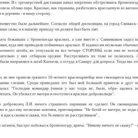
евни. И с трехверстной дистанции начал энергично обстреливать бронепоезд
овоза облако пара. Красные, как тараканы, разбегались врассыпную из вагоно
 в деревню - в нашу сторону.
еизвестно было дальнейшее. Согласно общей диспозиции, на город Свияжск 
ные силы, и к нашему приходу он должен был быть ззят.
вата бежавших с бронепоезда красных, а сам вместе с Савинковым сидел н
авки, куда мне приводили пойманных красных. Я задавал им несколько обычны
 военного штаба, их отпускали на все четыре СТОРОНЫ, если они не хотел
рительно у них отбирали оружие. Расстреливать их тоже не полагалось. 
ыли направлять в штаб Каппеля, а оттуда в Самару для допроса. Тогда мы эт
вки, ко мне привели грязного 16-летнего красноармейца мои смеющиеся над ни
рькими слезами. Среди приведших его был мой большой приятель и друг п
азал: "Господин командир (чинов у нас тогда не; было, обра- щались п
епать. Он убежал от матери и поступил в красные добровольцы".
о доброволец Л.И. ничего страшного парнишке не сделает. Он скомандова
о и дал ему несколько шлепков, приговаривая: "Не бегай от матери, не ходи 
и иди к своим и скажи, что № никого не расстреливаем" ,
 штанов, быстро побежал к бронепоезду, крича: "Никому ничего не скажу!" - 