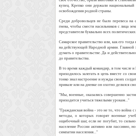
купец. Крепко они держали национальный 
освобождения родной страны.
Среди добровольцев не было перевеса на с
гнева, чтобы смести насильников с лица зе
представители буквально всех политических
Самарское правительство или, как его тогда
на действующей Народной армии. Главной з
думать о правительстве. Да и действитель
до правительства.
В то время каждый командир, в том числе и
приходилось залегать в цепь вместе со св
тонко знал настроение и нужды своих солдат
привале или на дневке он охотно делился с
"Мы, военные, оказались совершенно засти
приходится учиться тяжелыми урокам..."
"Гражданская война - это не то, что война 
методы, о которых говорят военные уче
ощибочный шаг, если не погубит, то сильн
население России активно или пассивно, но
симпатии населения..."