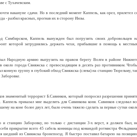
ве с Тухачевским.
чти накануне сдачи. Но в последний момент Каппель, как орел, прилетел с
уда - разбил красных, прогнав их в сторону Инзы.
од Симбирском, Каппель вынужден был погрузить своих добровольцев н
ронт которой затруднялись держать чехи, прибывшие в помощь к местны
был Народную армию выгрузить на правом берегу Волги в районе Нижнег
в около города Свияжска с превосходящим в десять раз противником. Чтоб
ал конную группу в глубокий обход Свияжска (слева) на станцию Тюрельму, та
 Заборовке.
ков знаменитый террорист Б.Савинков, который попросил разрешения принят
. Каппель приказал мне выделить для Савинкова коня. Савинков следовал вс
вшему на коне более двух лет, было очень тяжело сделать за первые сутки окол
то и станцию Заборовку, но только с дистанции 3-х верст, я должен был, н
у себя прикрытие всего 45 сабель конницы под командой ротмистра Фельдмана
ся шедший из Свияжска бронепоезд. Я быстро поставил батарею на позицию