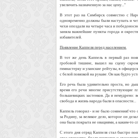
увеличить назначенную за нас цену..."
В этот раз на Симбирск совместно с Наро
одновременно должны были наступать и чех
чехи опоздали на четыре часа и победоносн
заняла важнейшие пункты города и окрестн
избавителей.
Появление Каппеля перед населением.
В тот же день Каппель в первый раз появ
гробовой тишине, вышел на сцену скром
гимнастерку и уланские рейтузы, в офицерск
с белой повязкой на рукаве. Он как будто ус
Его речь была удивительно проста, но ды
время его речи многие присутствующие пл
большевицких застенков. Да и немудрено: ве
свобода и жизнь народа были в опасности...
Каппель говорил - и не было сомненияf что 
за Родину, за великое дело, которое он дела
она была покрыта не овациями, а каким-то 
С этого дня отряд Каппеля стал быстро поп
свое отечество, брали винтовки и становили