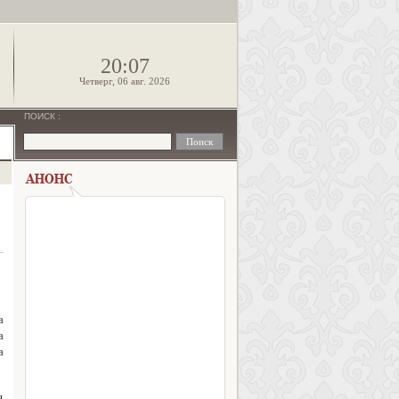
!
20:07
Четверг, 06 авг. 2026
ПОИСК
:
а
а
а
я