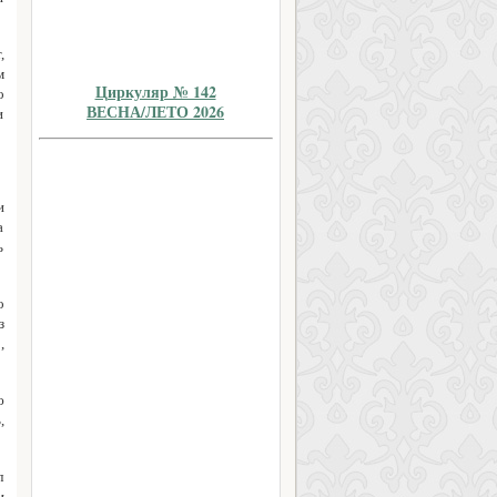
,
м
Циркуляр № 142
о
ВЕСНА/ЛЕТО 2026
и
и
а
ь
о
з
,
ю
,
л
и