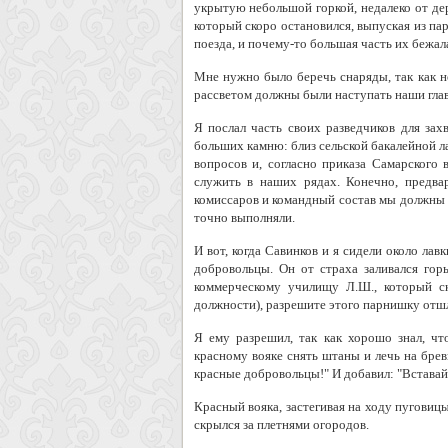
укрытую небольшой горкой, недалеко от дер
который скоро остановился, выпуская из пар
поезда, и почему-то большая часть их бежала
Мне нужно было беречь снаряды, так как н
рассветом должны были наступать наши глав
Я послал часть своих разведчиков для зах
больших камню: близ сельской бакалейной л
вопросов и, согласно приказа Самарского
служить в наших рядах. Конечно, предва
комиссаров и командный состав мы должны б
точно выполняли.
И вот, когда Савинков и я сидели около ла
добровольцы. Он от страха заливался го
коммерческому училищу Л.Ш., который ск
должности), разрешите этого парнишку отшл
Я ему разрешил, так как хорошо знал, чт
красному вояке снять штаны и лечь на бревн
красные добровольцы!" И добавил: "Вставай 
Красный вояка, застегивая на ходу пуговицы
скрылся за плетнями огородов.