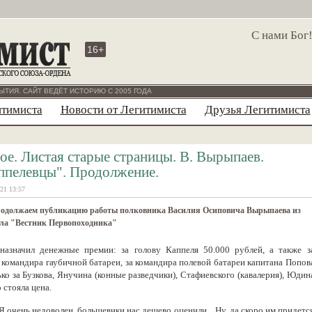
С нами Бог
16+
ЫТИЯ. САЙТ ВЕДЁТ ИСТОРИЮ С 2005 ГОДА
итимиста
Новости от Легитимиста
Друзья Легитимиста
ое. Листая старые страницы. В. Вырыпаев.
ппелевцы". Продолжение.
21 13:57
одолжаем публикацию работы полковника Василия Осиповича Вырыпаева из
ла "Вестник Первопоходника"
азначил денежные премии: за голову Каппеля 50.000 рублей, а также з
, командира гаубичной батареи, за командира полевой батареи капитана Попов
ько за Бузкова, Янучина (конные разведчики), Стафиевского (кавалерия), Юдин
 стояла цена.
 "Я очень недоволен, большевики нас дешево оценили... Ну, да скоро им придетс