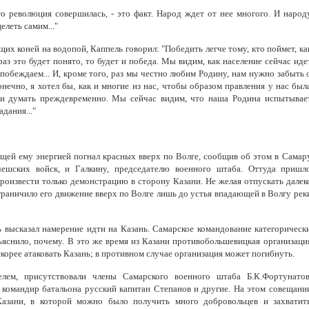
о революция совершилась, - это факт. Народ ждет от нее многого. И народ
елеть самим..."
щих коней на водопой, Каппель говорил: "Победить легче тому, кто поймет, ка
аз это будет понято, то будет и победа. Мы видим, как население сейчас иде
 побеждаем... И, кроме того, раз мы честно любим Родину, нам нужно забыть 
онечно, я хотел бы, как и многие из нас, чтобы образом правления у нас был
и думать преждевременно. Мы сейчас видим, что наша Родина испытывае
адания..."
ей ему энергией погнал красных вверх по Волге, сообщив об этом в Самар
чешских войск, и Галкину, председателю военного штаба. Оттуда пришл
роизвести только демонстрацию в сторону Казани. Не желая отпускать далек
ограничило его движение вверх по Волге лишь до устья впадающей в Волгу рек
ь высказал намерение идти на Казань. Самарское командование категорическ
ъяснило, почему. В это же время из Казани противобольшевицкая организаци
корее атаковать Казань; в противном случае организация может погибнуть.
лем, присутствовали члены Самарского военного штаба Б.К.Фортунатов
, командир батальона русский капитан Степанов и другие. На этом совещани
Казани, в которой можно было получить много добровольцев и захватит