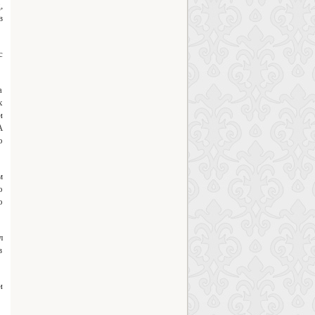
,
в
с
а
х
и
А
о
м
о
о
л
в
и